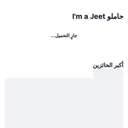
حاملو I'm a Jeet
جارٍ التحميل...
أكبر الحائزين