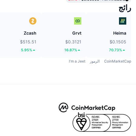
رائج
Zcash
Grvt
Heima
$515.51
$0.3121
$0.1505
5.95%
16.87%
70.73%
CoinMarketCap
الرموز
I'm a Jeet