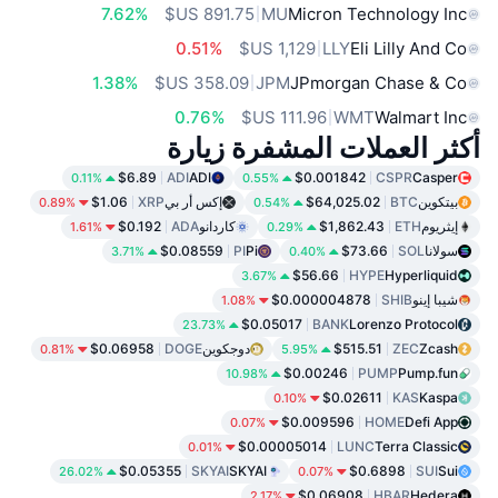
7.62%
MU
Micron Technology Inc
0.51%
LLY
Eli Lilly And Co
1.38%
JPM
JPmorgan Chase & Co
0.76%
WMT
Walmart Inc
أكثر العملات المشفرة زيارة
$6.89
ADI
ADI
$0.001842
CSPR
Casper
0.11%
0.55%
بيتكوين
BTC
$64,025.02
إكس أر بي
XRP
$1.06
0.89%
0.54%
إيثريوم
ETH
$1,862.43
كاردانو
ADA
$0.192
1.61%
0.29%
سولانا
SOL
$73.66
Pi
PI
$0.08559
3.71%
0.40%
$56.66
HYPE
Hyperliquid
3.67%
شيبا إينو
SHIB
$0.000004878
1.08%
$0.05017
BANK
Lorenzo Protocol
23.73%
Zcash
ZEC
$515.51
دوجكوين
DOGE
$0.06958
0.81%
5.95%
$0.00246
PUMP
Pump.fun
10.98%
$0.02611
KAS
Kaspa
0.10%
$0.009596
HOME
Defi App
0.07%
$0.00005014
LUNC
Terra Classic
0.01%
$0.05355
SKYAI
SKYAI
$0.6898
SUI
Sui
26.02%
0.07%
$0.06908
HBAR
Hedera
2.17%