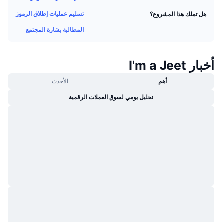
جديد
صناديق الاستثمار المتداولة في العملات المشفرة
تسليم عمليات إطلاق الرموز
هل تملك هذا المشروع؟
x402
المطالبة بشارة المجتمع
كريبتو
صناديق المؤشرات المتداولة لـ بيتكوين
سياسة
صناديق المؤشرات المتداولة لـ إيثريوم
أخبار I'm a Jeet
الرياضة
أهم
الأحدث
التحليل الفني
تحليل يومي لسوق العملات الرقمية
المالية
RSI
تقنية
MACD
NFT
المشتقات
إحصائيات NFT الشاملة
نظرة عامة
المبيعات القادمة
تصفيات