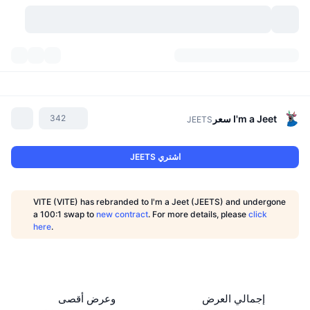
العملات المشفرة
لوحات المعلومات
العملات المشفرة
DexScan
الأسواق
التصنيف
I'm a Jeet
سعر
342
JEETS
إشارات
منصات التداول
الفئات
New
نظرة عامة للسوق
اشتري JEETS
التريندات
API
فتح قفل التوكنات
السوق الفورية
منصة تداول مركزية:
VITE (VITE) has rebranded to I'm a Jeet (JEETS) and undergone
جديد
عوائد
عدد العملات الرقمية
a 100:1 swap to
new contract
. For more details, please
click
API
التداول الفوري (spot)
here
.
الرابحون
الأصول الحقيقية:
بيتكوين خزائن
المشتقات
واجهة برمجة تطبيقات العملات المشفرة
مستكشف الميم
بي إن بي خزائن
DEX API
المُتصدرون
منصة تداول لامركزية:
إجمالي العرض
وعرض أقصى