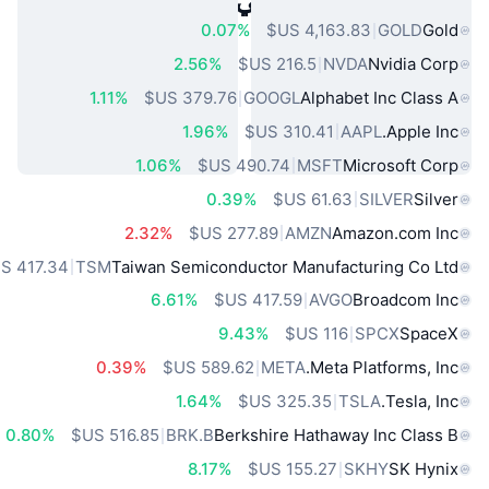
أصول العالم الحقيقي الشائعة
0.07%
GOLD
Gold
2.56%
NVDA
Nvidia Corp
1.11%
GOOGL
Alphabet Inc Class A
1.96%
AAPL
Apple Inc.
1.06%
MSFT
Microsoft Corp
0.39%
SILVER
Silver
2.32%
AMZN
Amazon.com Inc
TSM
Taiwan Semiconductor Manufacturing Co Ltd
6.61%
AVGO
Broadcom Inc
9.43%
SPCX
SpaceX
0.39%
META
Meta Platforms, Inc.
1.64%
TSLA
Tesla, Inc.
0.80%
BRK.B
Berkshire Hathaway Inc Class B
8.17%
SKHY
SK Hynix