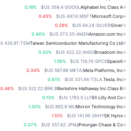
0.18%
GOOGL
Alphabet Inc Class A
0.45%
MSFT
Microsoft Corp
0.28%
SILVER
Silver
0.40%
AMZN
Amazon.com Inc
TSM
Taiwan Semiconductor Manufacturing Co Ltd
0.42%
AVGO
Broadcom Inc
1.59%
SPCX
SpaceX
0.34%
META
Meta Platforms, Inc.
0.61%
TSLA
Tesla, Inc.
0.46%
BRK.B
Berkshire Hathaway Inc Class B
0.13%
LLY
Eli Lilly And Co
1.30%
MU
Micron Technology Inc
1.10%
SKHY
SK Hynix
0.37%
JPM
JPmorgan Chase & Co