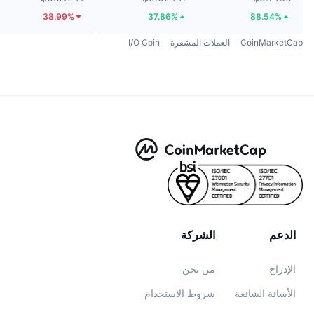
38.99%
37.86%
88.54%
CoinMarketCap
العملات المشفرة
I/O Coin
الدعم
الشركة
الإدراج
من نحن
الأسائة الشائعة
شروط الاستخدام