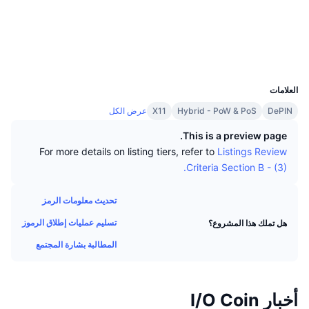
كبار المتداولين
التدفقات الداخلة/الخارجة للمنصات
مؤسسة
رائج
التداول الفوري (spot)
الوسائط الاجتماعية
التسعير
مؤشرات
القادمة
المشتقات
مستشكفات
chainz.cryptoid.info
UCID
495
الموارد
تمت إضافتها حديثًا
مُؤشر الخوف والطمع
العلامات
DePIN
Hybrid - PoW & PoS
X11
عرض الكل
الرابحة والخاسرة
مؤشر موسم العملات البديلة
الوثائق
This is a preview page.
الأكثر زيارة
مؤشرات دورة السوق
For more details on listing tiers, refer to
Listings Review
الأسائة الشائعة
Criteria Section B - (3).
الشعور السائد للمجتمع
هيمنة Bitcoin
تكاملات الذكاء الاصطناعي
تحديث معلومات الرمز
ترتيب السلاسل
مؤشر CoinMarketCap 20
تسليم عمليات إطلاق الرموز
هل تملك هذا المشروع؟
مركز وكلاء CMC
مؤشر CoinMarketCap 100
المطالبة بشارة المجتمع
أسواق التوقعات
سوق المهارات
رائج
تدفقات صناديق المؤشرات المتداولة
أخبار I/O Coin
CMC MCP