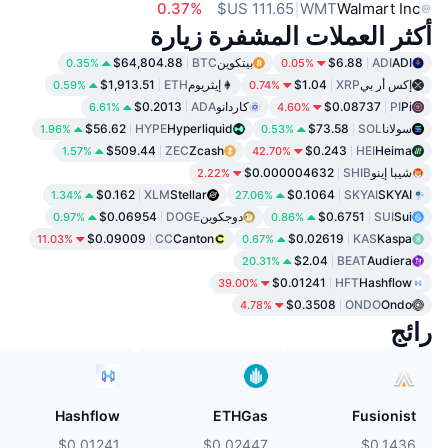
0.37%
WMT
Walmart Inc
أكثر العملات المشفرة زيارة
ADI
ADI
$6.88
بيتكوين
BTC
$64,804.88
0.35%
0.05%
إكس أر بي
XRP
$1.04
إيثريوم
ETH
$1,913.51
0.59%
0.74%
Pi
PI
$0.08737
كاردانو
ADA
$0.2013
6.61%
4.60%
سولانا
SOL
$73.58
Hyperliquid
HYPE
$56.62
1.96%
0.53%
$509.44
ZEC
Zcash
$0.243
HEI
Heima
1.57%
42.70%
شيبا إينو
SHIB
$0.000004632
2.22%
$0.162
XLM
Stellar
$0.1064
SKYAI
SKYAI
1.34%
27.06%
Sui
SUI
$0.6751
دوجكوين
DOGE
$0.06954
0.97%
0.86%
$0.09009
CC
Canton
$0.02619
KAS
Kaspa
11.03%
0.67%
$2.04
BEAT
Audiera
20.31%
$0.01241
HFT
Hashflow
39.00%
$0.3508
ONDO
Ondo
4.78%
رائج
Hashflow
ETHGas
Fusionist
$0.01241
$0.02447
$0.1436