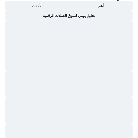
جديد
صناديق الاستثمار المتداولة في العملات المشفرة
أهم
الأحدث
x402
تحليل يومي لسوق العملات الرقمية
كريبتو
صناديق المؤشرات المتداولة لـ بيتكوين
سياسة
صناديق المؤشرات المتداولة لـ إيثريوم
الرياضة
التحليل الفني
المالية
RSI
تقنية
MACD
NFT
المشتقات
إحصائيات NFT الشاملة
نظرة عامة
المبيعات القادمة
تصفيات