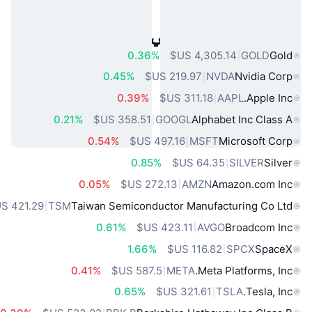
أصول العالم الحقيقي الشائعة
0.36%
GOLD
Gold
0.45%
NVDA
Nvidia Corp
0.39%
AAPL
Apple Inc.
0.21%
GOOGL
Alphabet Inc Class A
0.54%
MSFT
Microsoft Corp
0.85%
SILVER
Silver
0.05%
AMZN
Amazon.com Inc
TSM
Taiwan Semiconductor Manufacturing Co Ltd
0.61%
AVGO
Broadcom Inc
1.66%
SPCX
SpaceX
0.41%
META
Meta Platforms, Inc.
0.65%
TSLA
Tesla, Inc.