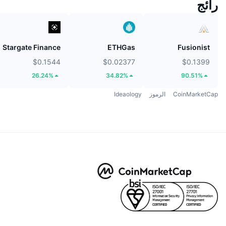
رائج
Stargate Finance
ETHGas
Fusionist
$0.1544
$0.02377
$0.1399
26.24%
34.82%
90.51%
CoinMarketCap
الرموز
Ideaology