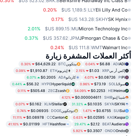
0.30%
BRK.B
Berkshire Hathaway Inc Class B
0.20%
LLY
Eli Lilly And Co
0.17%
SKHY
SK Hynix
2.01%
MU
Micron Technology Inc
0.37%
JPM
JPmorgan Chase & Co
0.24%
WMT
Walmart Inc
أكثر العملات المشفرة زيارة
ADI
ADI
$6.88
بيتكوين
BTC
$64,629.22
0.30%
0.04%
إكس أر بي
XRP
$1.03
إيثريوم
ETH
$1,910.87
0.09%
2.15%
Pi
PI
$0.08726
كاردانو
ADA
$0.2005
6.07%
4.07%
سولانا
SOL
$73.19
Hyperliquid
HYPE
$56.32
0.44%
0.96%
$505.48
ZEC
Zcash
$0.2253
HEI
Heima
0.11%
54.09%
شيبا إينو
SHIB
$0.000004611
4.12%
$0.162
XLM
Stellar
$0.1035
SKYAI
SKYAI
0.07%
31.32%
Sui
SUI
$0.6755
دوجكوين
DOGE
$0.06935
0.74%
1.47%
$0.08978
CC
Canton
$0.02595
KAS
Kaspa
11.11%
0.63%
$0.01199
HFT
Hashflow
$2.12
BEAT
Audiera
41.10%
29.47%
$0.3507
ONDO
Ondo
5.92%