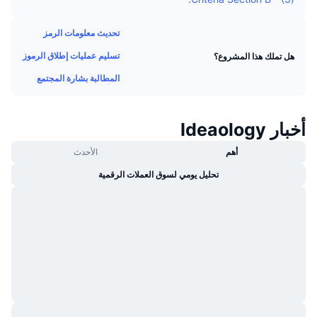
جديد
صناديق الاستثمار المتداولة في العملات المشفرة
x402
تحديث معلومات الرمز
كريبتو
صناديق المؤشرات المتداولة لـ بيتكوين
تسليم عمليات إطلاق الرموز
هل تملك هذا المشروع؟
المطالبة بشارة المجتمع
سياسة
صناديق المؤشرات المتداولة لـ إيثريوم
الرياضة
التحليل الفني
أخبار Ideaology
المالية
أهم
الأحدث
RSI
تحليل يومي لسوق العملات الرقمية
تقنية
MACD
NFT
المشتقات
إحصائيات NFT الشاملة
نظرة عامة
المبيعات القادمة
تصفيات