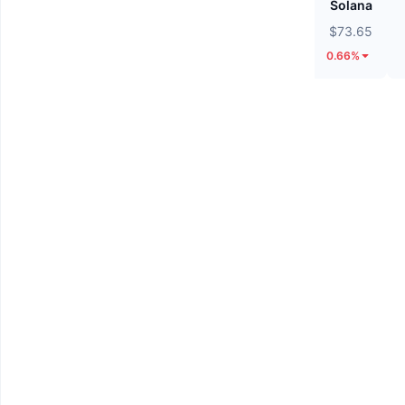
Tether Gold
Solana
$4,266.13
$73.65
4.49%
0.66%