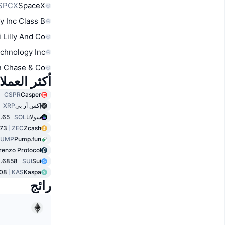
SPCX
SpaceX
y Inc Class B
i Lilly And Co
chnology Inc
 Chase & Co
أكثر العمل
CSPR
Casper
إكس أر بي
XRP
سولانا
SOL
.65
.73
ZEC
Zcash
PUMP
Pump.fun
renzo Protocol
.6858
SUI
Sui
08
KAS
Kaspa
رائج