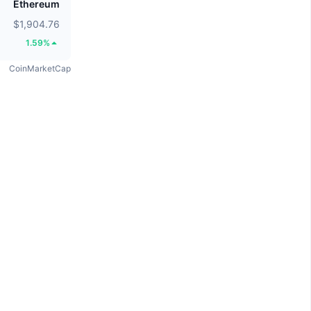
Ethereum
$1,904.76
1.59%
CoinMarketCap