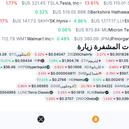
1.77%
TSLA
Tesla, Inc.
13.61%
0.32%
BRK.B
Berkshire Hathawa
.17%
SKHY
SK Hynix
4.86%
LLY
El
0.06%
MU
Micron Te
WMT
Walmart Inc
0.48%
JPM
JPmorgan
ات المشفرة زيارة
$0.001838
ZIGChain
ZIG
$0.04047
بيتكوين
BTC
3.39
0.32%
2.27%
$1.05
إيثريوم
ETH
$1,904.76
Pi
PI
$0.09434
13.07%
1.59%
1.96%
$73
كاردانو
ADA
$0.1906
Hyperliquid
HYPE
$56.46
0.92%
0.66%
$507
شيبا إينو
SHIB
$0.000004811
3.14%
0.79%
$0.2766
HEI
Heima
$0.002416
67.23%
0.10%
Lo
BANK
$0.04222
دوجكوين
DOGE
$0.06965
0.80%
20.78%
00004965
LUNC
Terra Classic
$0.1619
XLM
Stellar
$0
3.25%
1.11%
$0.3707
ONDO
Ondo
$0.026
1.50%
1.24%