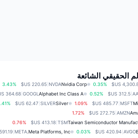
م الحقيقي الشائعة
3.43%
NVDA
Nvidia Corp
0.35%
GOOGL
Alphabet Inc Class A
0.52%
A
.41%
SILVER
Silver
1.09%
MSFT
Mi
1.72%
AMZN
Ama
0.76%
TSM
Taiwan Semiconductor Manufact
META
Meta Platforms, Inc.
0.03%
AVGO