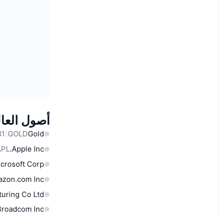
أصول العال
GOLD
Gold
APL
Apple Inc.
crosoft Corp
zon.com Inc
uring Co Ltd
Broadcom Inc