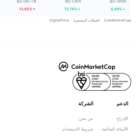
$0.08778
$0.1265
$0.1998
13.65%
72.76%
6.49%
CoinMarketCap
العملات المشفرة
DigitalPrice
الدعم
الشركة
الإدراج
من نحن
الأسائة الشائعة
شروط الاستخدام