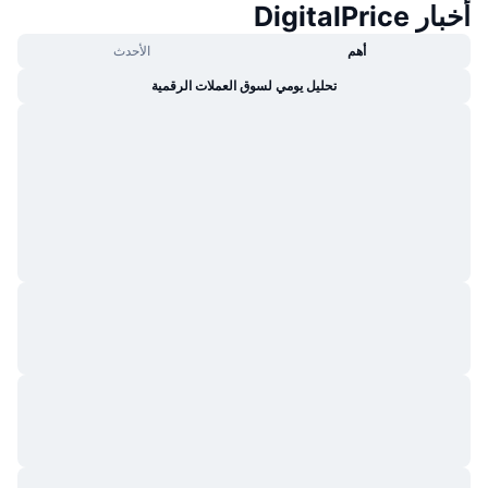
أخبار DigitalPrice
جديد
صناديق الاستثمار المتداولة في العملات المشفرة
x402
أهم
الأحدث
كريبتو
صناديق المؤشرات المتداولة لـ بيتكوين
تحليل يومي لسوق العملات الرقمية
سياسة
صناديق المؤشرات المتداولة لـ إيثريوم
الرياضة
التحليل الفني
المالية
RSI
تقنية
MACD
NFT
المشتقات
إحصائيات NFT الشاملة
نظرة عامة
المبيعات القادمة
تصفيات