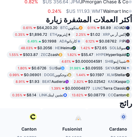
0.82%
JPM
JPmorgan Chase & Co
0.24%
WMT
Walmart Inc
أكثر العملات المشفرة زيارة
ADI
ADI
$6.89
بيتكوين
BTC
$64,203.20
0.61%
0.11%
إكس أر بي
XRP
$1.02
إيثريوم
ETH
$1,896.72
0.35%
2.25%
Pi
PI
$0.08762
كاردانو
ADA
$0.1998
6.49%
6.12%
سولانا
SOL
$72.65
Heima
HEI
$0.2056
48.03%
1.42%
$503.87
ZEC
Zcash
$55.47
HYPE
Hyperliquid
1.55%
1.82%
شيبا إينو
SHIB
$0.000004591
4.61%
$0.6726
SUI
Sui
$0.09555
SKYAI
SKYAI
1.80%
31.98%
Stellar
XLM
$0.1597
دوجكوين
DOGE
$0.06901
0.99%
1.44%
$1.93
BEAT
Audiera
$0.02542
KAS
Kaspa
8.91%
2.82%
$0.00004877
LUNC
Terra Classic
1.39%
Canton
CC
$0.08779
تشين لينك
LINK
$8.14
0.35%
13.62%
رائج
Canton
Fusionist
Cardano