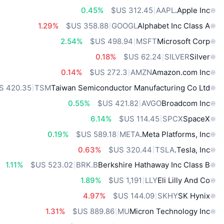
0.45%
AAPL
Apple Inc.
1.29%
GOOGL
Alphabet Inc Class A
2.54%
MSFT
Microsoft Corp
0.18%
SILVER
Silver
0.14%
AMZN
Amazon.com Inc
TSM
Taiwan Semiconductor Manufacturing Co Ltd
0.55%
AVGO
Broadcom Inc
6.14%
SPCX
SpaceX
0.19%
META
Meta Platforms, Inc.
0.63%
TSLA
Tesla, Inc.
1.11%
BRK.B
Berkshire Hathaway Inc Class B
1.89%
LLY
Eli Lilly And Co
4.97%
SKHY
SK Hynix
1.31%
MU
Micron Technology Inc