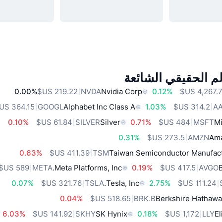
م الحقيقي الشائعة
0.00%
NVDA
Nvidia Corp
0.12%
GOOGL
Alphabet Inc Class A
1.03%
A
0.10%
SILVER
Silver
0.71%
MSFT
Mi
0.31%
AMZN
Ama
0.63%
TSM
Taiwan Semiconductor Manufact
META
Meta Platforms, Inc.
0.19%
AVGO
0.07%
TSLA
Tesla, Inc.
2.75%
0.04%
BRK.B
Berkshire Hathawa
6.03%
SKHY
SK Hynix
0.18%
LLY
El