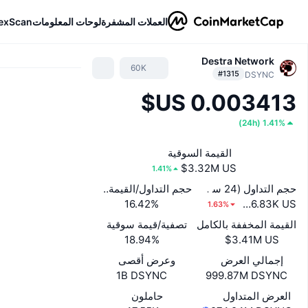
العملات المشفرة
لوحات المعلومات
exScan
Destra Network
60K
#1315
DSYNC
)
24h
(
1.41%
القيمة السوقية
1.41%
حجم التداول (24 ساعة)
حجم التداول/القيمة السوقية (24 ساعة)
‏546.83K US$
16.42%
1.63%
القيمة المخففة بالكامل
تصفية/قيمة سوقية
18.94%
إجمالي العرض
وعرض أقصى
1B DSYNC
999.87M DSYNC
العرض المتداول
حاملون