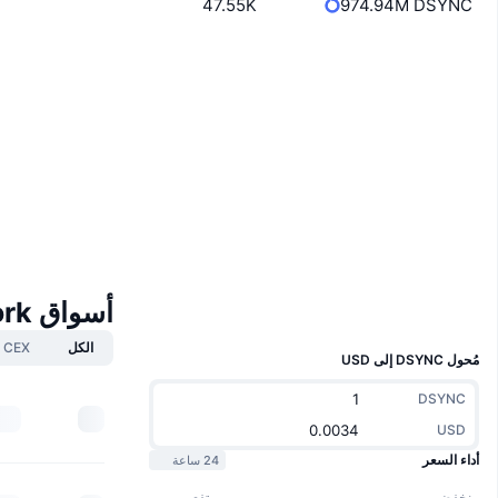
47.55K
974.94M DSYNC
Boost
موقع إلكتروني
Website
Whitepaper
الوسائط الاجتماعية
العقود
0xf94e...3f91cc
3.7
تقييم (CertiK)
Audits
etherscan.io
مستشكفات
المحافظ
أسواق Destra Network
UCID
29884
الكل
CEX
مُحول DSYNC إلى USD
DSYNC
USD
أداء السعر
24 ساعة
منخفض
مرتفع