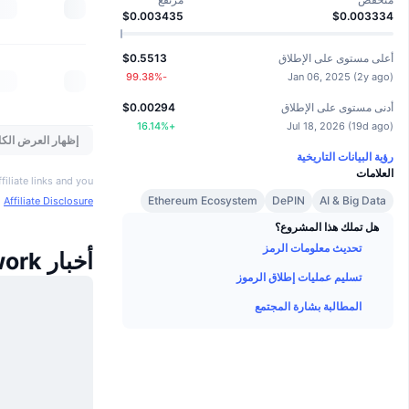
$0.003435
$0.003334
أعلى مستوى على الإطلاق
$0.5513
%
-99.38
Jan 06, 2025
(
2y ago
)
أدنى مستوى على الإطلاق
$0.00294
16.14
%
+
Jul 18, 2026
(
19d ago
)
إظهار العرض الكا
رؤية البيانات التاريخية
العلامات
iliate links and you
Ethereum Ecosystem
DePIN
AI & Big Data
o
Affiliate Disclosure
هل تملك هذا المشروع؟
تحديث معلومات الرمز
أخبار Destra Network
تسليم عمليات إطلاق الرموز
المطالبة بشارة المجتمع