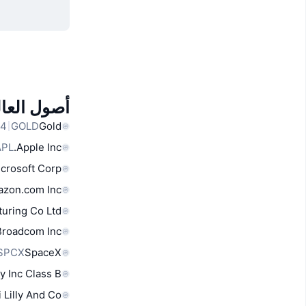
أصول العال
GOLD
Gold
APL
Apple Inc.
crosoft Corp
zon.com Inc
uring Co Ltd
Broadcom Inc
SPCX
SpaceX
y Inc Class B
i Lilly And Co