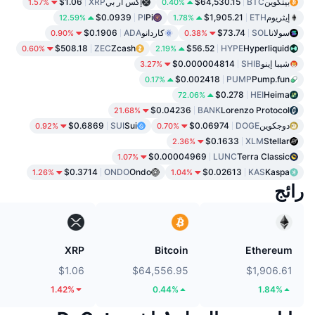
بيتكوين
BTC
$64,530.15
إكس أر بي
XRP
$1.06
1.57%
0.40%
إيثريوم
ETH
$1,905.21
Pi
PI
$0.0939
12.59%
1.78%
سولانا
SOL
$73.74
كاردانو
ADA
$0.1906
0.90%
0.38%
$508.18
ZEC
Zcash
$56.52
HYPE
Hyperliquid
0.60%
2.19%
شيبا إينو
SHIB
$0.000004814
3.27%
$0.002418
PUMP
Pump.fun
0.17%
$0.278
HEI
Heima
72.06%
$0.04236
BANK
Lorenzo Protocol
21.68%
دوجكوين
DOGE
$0.06974
Sui
SUI
$0.6869
0.92%
0.70%
$0.1633
XLM
Stellar
2.36%
$0.00004969
LUNC
Terra Classic
1.07%
$0.3714
ONDO
Ondo
$0.02613
KAS
Kaspa
1.26%
1.04%
رائج
XRP
Bitcoin
Ethereum
$1.06
$64,556.95
$1,906.61
1.42%
0.44%
1.84%