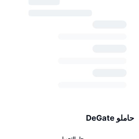
حاملو DeGate
جارٍ التحميل...