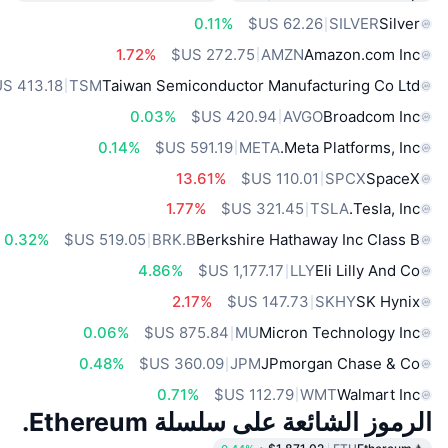
0.11%
SILVER
Silver
1.72%
AMZN
Amazon.com Inc
TSM
Taiwan Semiconductor Manufacturing Co Ltd
0.03%
AVGO
Broadcom Inc
0.14%
META
Meta Platforms, Inc.
13.61%
SPCX
SpaceX
1.77%
TSLA
Tesla, Inc.
0.32%
BRK.B
Berkshire Hathaway Inc Class B
4.86%
LLY
Eli Lilly And Co
2.17%
SKHY
SK Hynix
0.06%
MU
Micron Technology Inc
0.48%
JPM
JPmorgan Chase & Co
0.71%
WMT
Walmart Inc
الرموز الشائعة على سلسلة Ethereum.