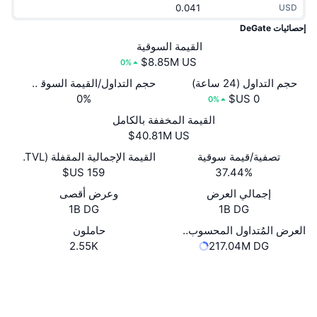
USD
جديد
صناديق الاستثمار المتداولة في العملات المشفرة
x402
إحصائيات DeGate
كريبتو
القيمة السوقية
صناديق المؤشرات المتداولة لـ بيتكوين
0%
سياسة
صناديق المؤشرات المتداولة لـ إيثريوم
حجم التداول (24 ساعة)
حجم التداول/القيمة السوقية (24 ساعة)
0%
0%
الرياضة
القيمة المخففة بالكامل
التحليل الفني
المالية
تصفية/قيمة سوقية
القيمة الإجمالية المقفلة (TVL)
RSI
37.44%
تقنية
MACD
إجمالي العرض
وعرض أقصى
1B DG
1B DG
NFT
العرض المُتداول المحسوب ذاتيًا
حاملون
المشتقات
2.55K
217.04M DG
إحصائيات NFT الشاملة
نظرة عامة
موقع إلكتروني
Website
Whitepaper
المبيعات القادمة
الوسائط الاجتماعية
تصفيات