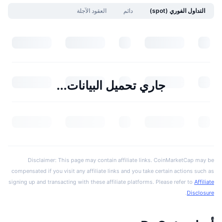
التداول الفوري (spot)
دائم
العقود الآجلة
جاري تحميل البيانات...
Disclaimer: This page may contain affiliate links. CoinMarketCap may be
compensated if you visit any affiliate links and you take certain actions such as
signing up and transacting with these affiliate platforms. Please refer to
Affiliate
.
Disclosure