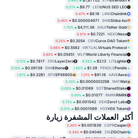
$1,871.02
ETH
Ethereum
0.44%
$9.77
LEO
UNUS SED LEO
0.21%
$8.16
LINK
Chainlink
0.47%
$0.000004971
SHIB
Shiba Inu
0.45%
$4,111.36
XAUt
Tether Gold
1.70%
$0.7221
NEXO
Nexo
0.51%
$0.2054
CRV
Curve DAO Token
0.25%
$0.5592
VIRTUAL
Virtuals Protocol
0.86%
$0.05451
WLFI
World Liberty Financial
0.65%
$0.7817
ZRO
LayerZero
$2.13
LIT
Lighter
5.12%
6.25%
$0.09139
ENA
Ethena
$1.39
PENDLE
Pendle
0.10%
1.65%
$0.3281
SPX
SPX6900
$91.16
AAVE
Aave
1.91%
1.31%
$0.0000002258
WAT
Wat
0.33%
$0.01069
SGT
SharedStake
0.00%
$0.01077
RMRK
RMRK
0.00%
$0.001042
DEAI
Zero1 Labs
3.73%
$0.0001089
VGX
VGX Token
0.01%
أكثر العملات المشفرة زيارة
$0.001839
CSPR
Casper
2.30%
$0.04046
ZIG
ZIGChain
0.34%