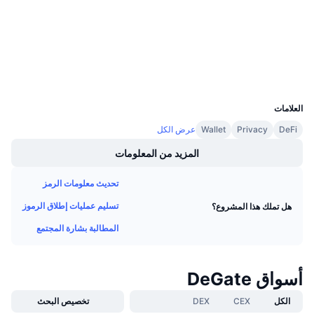
العقود
0x53c8...dedede
معدلات التمويل
3.5
تقييم (CertiK)
مستشكفات
etherscan.io
المحافظ
UCID
8833
العلامات
DeFi
Privacy
Wallet
عرض الكل
المزيد من المعلومات
تحديث معلومات الرمز
تسليم عمليات إطلاق الرموز
هل تملك هذا المشروع؟
المطالبة بشارة المجتمع
أسواق DeGate
الكل
CEX
DEX
تخصيص البحث