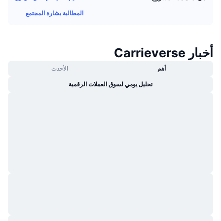
جديد
صناديق الاستثمار المتداولة في العملات المشفرة
المطالبة بشارة المجتمع
x402
كريبتو
صناديق المؤشرات المتداولة لـ بيتكوين
أخبار Carrieverse
سياسة
صناديق المؤشرات المتداولة لـ إيثريوم
أهم
الأحدث
الرياضة
تحليل يومي لسوق العملات الرقمية
التحليل الفني
المالية
RSI
تقنية
MACD
NFT
المشتقات
إحصائيات NFT الشاملة
نظرة عامة
المبيعات القادمة
تصفيات