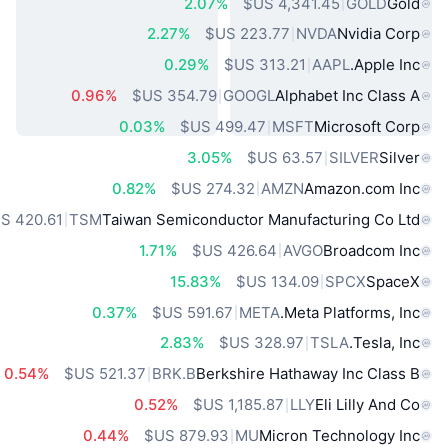
2.07%
GOLD
Gold
2.27%
NVDA
Nvidia Corp
0.29%
AAPL
Apple Inc.
0.96%
GOOGL
Alphabet Inc Class A
0.03%
MSFT
Microsoft Corp
3.05%
SILVER
Silver
0.82%
AMZN
Amazon.com Inc
TSM
Taiwan Semiconductor Manufacturing Co Ltd
1.71%
AVGO
Broadcom Inc
15.83%
SPCX
SpaceX
0.37%
META
Meta Platforms, Inc.
2.83%
TSLA
Tesla, Inc.
0.54%
BRK.B
Berkshire Hathaway Inc Class B
0.52%
LLY
Eli Lilly And Co
0.44%
MU
Micron Technology Inc