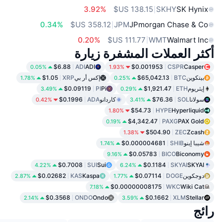
3.92%
SKHY
SK Hynix
0.34%
JPM
JPmorgan Chase & Co
0.20%
WMT
Walmart Inc
أكثر العملات المشفرة زيارة
$6.88
ADI
ADI
$0.001953
CSPR
Casper
0.05%
1.93%
بيتكوين
BTC
$65,042.13
إكس أر بي
XRP
$1.05
1.78%
0.25%
إيثريوم
ETH
$1,921.47
Pi
PI
$0.09119
3.49%
0.29%
سولانا
SOL
$76.36
كاردانو
ADA
$0.1996
0.42%
3.41%
$54.73
HYPE
Hyperliquid
1.80%
$4,342.47
PAXG
PAX Gold
0.19%
$504.90
ZEC
Zcash
1.38%
شيبا إينو
SHIB
$0.000004681
1.74%
$0.05783
BICO
Biconomy
9.16%
$0.7008
SUI
Sui
$0.1184
SKYAI
SKYAI
4.22%
6.24%
دوجكوين
DOGE
$0.07114
Kaspa
KAS
$0.02682
2.87%
1.77%
$0.00000008175
WKC
Wiki Cat
7.18%
$0.3568
ONDO
Ondo
$0.1662
XLM
Stellar
2.14%
3.59%
رائج