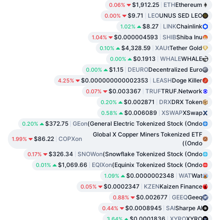
$1,912.25
ETH
Ethereum
0.06%
$9.71
LEO
UNUS SED LEO
0.00%
$8.27
LINK
Chainlink
1.02%
$0.000004593
SHIB
Shiba Inu
1.04%
$4,328.59
XAUt
Tether Gold
0.10%
$0.1913
WHALE
WHALE
0.00%
$1.15
DEURO
Decentralized Euro
0.00%
$0.000000000002353
LEASH
Doge Killer
4.25%
$0.003367
TRUF
TRUF.Network
0.07%
$0.002871
DRX
DRX Token
0.20%
$0.006089
XSWAP
XSwap
0.58%
$372.75
GEon
General Electric Tokenized Stock (Ondo)
0.20%
Global X Copper Miners Tokenized ETF
$86.22
COPXon
1.99%
(Ondo)
$326.34
SNOWon
Snowflake Tokenized Stock (Ondo)
0.17%
$1,069.66
EQIXon
Equinix Tokenized Stock (Ondo)
0.01%
$0.0000002348
WAT
Wat
1.09%
$0.0002347
KZEN
Kaizen Finance
0.05%
$0.002677
GEEQ
Geeq
0.88%
$0.0008945
SAI
Sharpe AI
0.44%
$0.0001836
XYRO
XYRO
3.64%