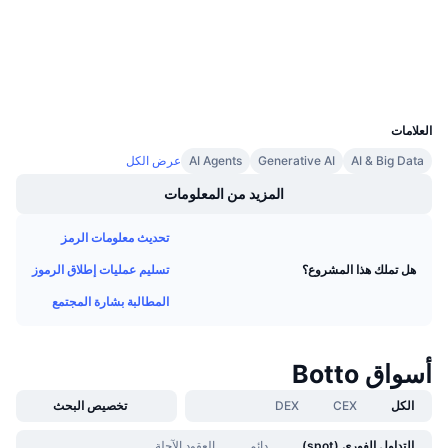
3.6
تقييم (CertiK)
معدلات التمويل
مستشكفات
etherscan.io
المحافظ
UCID
14345
العلامات
AI & Big Data
Generative AI
AI Agents
عرض الكل
المزيد من المعلومات
تحديث معلومات الرمز
تسليم عمليات إطلاق الرموز
هل تملك هذا المشروع؟
المطالبة بشارة المجتمع
أسواق Botto
الكل
CEX
DEX
تخصيص البحث
التداول الفوري (spot)
دائم
العقود الآجلة