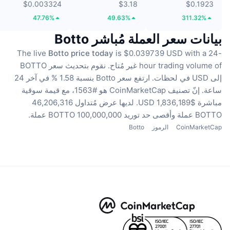
$0.003324
$3.18
$0.1923
47.76%
49.63%
311.32%
بيانات سعر العملة مُباشر Botto
The live
Botto price today
is $0.039739 USD with a 24-
hour trading volume of غير مُتاح.
نقوم بتحديث سعر BOTTO
إلى USD في لحظات.
ارتفع سعر Botto بنسبة 1.58 % في آخر 24
ساعة.
إنّ تصنيف CoinMarketCap هو #1563، مع قيمة سوقية
مباشرة $1,836,189 USD.
لديها عرض مُتداول 46,206,316
BOTTO عملة
وأقصى حد توريد 100,000,000 BOTTO عملة.
CoinMarketCap
الرموز
Botto