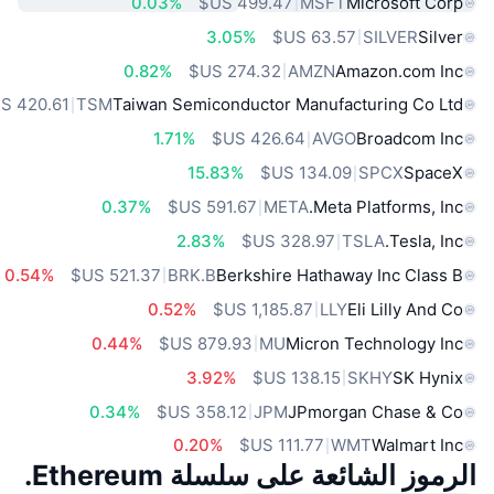
0.03%
MSFT
Microsoft Corp
3.05%
SILVER
Silver
0.82%
AMZN
Amazon.com Inc
TSM
Taiwan Semiconductor Manufacturing Co Ltd
1.71%
AVGO
Broadcom Inc
15.83%
SPCX
SpaceX
0.37%
META
Meta Platforms, Inc.
2.83%
TSLA
Tesla, Inc.
0.54%
BRK.B
Berkshire Hathaway Inc Class B
0.52%
LLY
Eli Lilly And Co
0.44%
MU
Micron Technology Inc
3.92%
SKHY
SK Hynix
0.34%
JPM
JPmorgan Chase & Co
0.20%
WMT
Walmart Inc
الرموز الشائعة على سلسلة Ethereum.