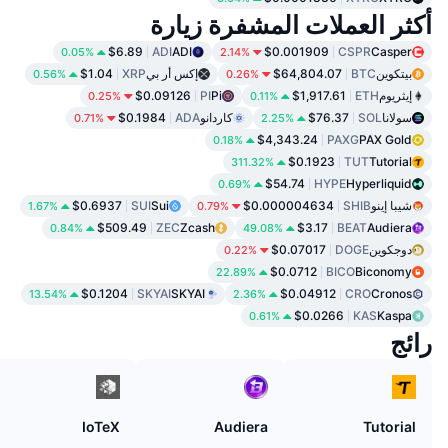
أكثر العملات المشفرة زيارة
$6.89
ADI
ADI
$0.001909
CSPR
Casper
0.05%
2.14%
بيتكوين
BTC
$64,804.07
إكس أر بي
XRP
$1.04
0.56%
0.26%
إيثريوم
ETH
$1,917.61
Pi
PI
$0.09126
0.25%
0.11%
سولانا
SOL
$76.37
كاردانو
ADA
$0.1984
0.71%
2.25%
$4,343.24
PAXG
PAX Gold
0.18%
$0.1923
TUT
Tutorial
311.32%
$54.74
HYPE
Hyperliquid
0.69%
شيبا إينو
SHIB
$0.000004634
Sui
SUI
$0.6937
1.67%
0.79%
$509.49
ZEC
Zcash
$3.17
BEAT
Audiera
0.84%
49.08%
دوجكوين
DOGE
$0.07017
0.22%
$0.0712
BICO
Biconomy
22.89%
$0.1204
SKYAI
SKYAI
$0.04912
CRO
Cronos
13.54%
2.36%
$0.0266
KAS
Kaspa
0.61%
رائج
IoTeX
Audiera
Tutorial