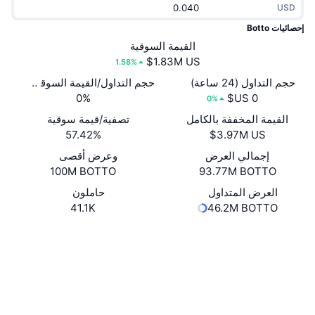
USD
جديد
صناديق الاستثمار المتداولة في العملات المشفرة
x402
إحصائيات Botto
كريبتو
القيمة السوقية
صناديق المؤشرات المتداولة لـ بيتكوين
1.58%
سياسة
صناديق المؤشرات المتداولة لـ إيثريوم
حجم التداول (24 ساعة)
حجم التداول/القيمة السوقية (24 ساعة)
0%
0%
الرياضة
القيمة المخففة بالكامل
تصفية/قيمة سوقية
التحليل الفني
57.42%
المالية
إجمالي العرض
وعرض أقصى
RSI
100M BOTTO
93.77M BOTTO
تقنية
MACD
العرض المتداول
حاملون
41.1K
46.2M BOTTO
NFT
موقع إلكتروني
Website
المشتقات
إحصائيات NFT الشاملة
الوسائط الاجتماعية
نظرة عامة
المبيعات القادمة
0x9dfa...845bba
العقود
تصفيات