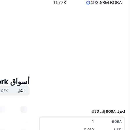
11.77K
493.58M BOBA
Boost
موقع إلكتروني
Website
Whitepaper
الوسائط الاجتماعية
0x42bb...53efbc
العقود
4.3
تقييم (CertiK)
Audits
bobascan.com
أسواق Boba Network
مستشكفات
الكل
CEX
المحافظ
UCID
14556
مُحول BOBA إلى USD
BOBA
USD