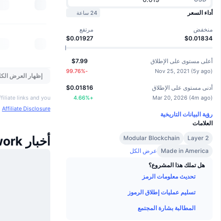
أداء السعر
24 ساعة
منخفض
مرتفع
$0.01927
$0.01834
أعلى مستوى على الإطلاق
$7.99
%
-99.76
Nov 25, 2021
(
5y ago
)
إظهار العرض الكا
أدنى مستوى على الإطلاق
$0.01816
4.66
%
+
Mar 20, 2026
(
4m ago
)
iliate links and you
o
Affiliate Disclosure
رؤية البيانات التاريخية
العلامات
أخبار Boba Network
Modular Blockchain
Layer 2
Made in America
عرض الكل
هل تملك هذا المشروع؟
تحديث معلومات الرمز
تسليم عمليات إطلاق الرموز
المطالبة بشارة المجتمع