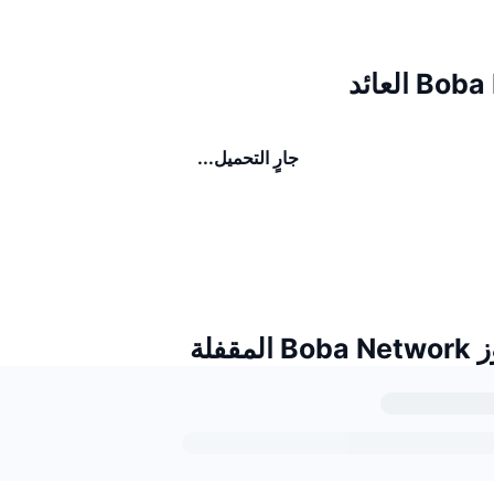
 العائد
جارٍ التحميل...
مقفلة