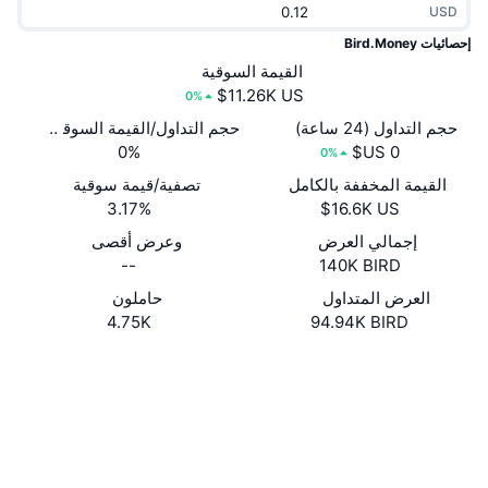
USD
جديد
صناديق الاستثمار المتداولة في العملات المشفرة
x402
إحصائيات Bird.Money
كريبتو
القيمة السوقية
صناديق المؤشرات المتداولة لـ بيتكوين
0%
سياسة
صناديق المؤشرات المتداولة لـ إيثريوم
حجم التداول (24 ساعة)
حجم التداول/القيمة السوقية (24 ساعة)
0%
0%
الرياضة
القيمة المخففة بالكامل
تصفية/قيمة سوقية
التحليل الفني
3.17%
المالية
إجمالي العرض
وعرض أقصى
RSI
--
140K BIRD
تقنية
MACD
العرض المتداول
حاملون
4.75K
94.94K BIRD
NFT
موقع إلكتروني
Website
المشتقات
الوسائط الاجتماعية
إحصائيات NFT الشاملة
نظرة عامة
0x7040...537ce0
العقود
المبيعات القادمة
تصفيات
3.4
تقييم (CertiK)