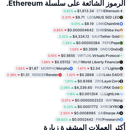
الرموز الشائعة على سلسلة Ethereum.
$1,913.34
ETH
Ethereum
0.62%
$9.71
LEO
UNUS SED LEO
0.37%
$8.19
LINK
Chainlink
0.01%
$0.000004642
SHIB
Shiba Inu
0.85%
$4,324.12
XAUt
Tether Gold
2.02%
$0.00000284
PEPE
Pepe
1.35%
$0.3509
ONDO
Ondo
1.03%
$0.5655
VIRTUAL
Virtuals Protocol
0.10%
$0.05152
WLFI
World Liberty Financial
1.89%
$1.87
MORPHO
Morpho
$2.34
LIT
Lighter
1.55%
1.97%
$1.31
RENDER
Render
$0.2868
LDO
Lido DAO
2.39%
1.32%
$0.8368
ZRO
LayerZero
1.91%
$4,336.60
PAXG
PAX Gold
2.06%
$0.001204
LL
LightLink
1.16%
$0.0000002323
WAT
Wat
0.01%
$0.0001772
XYRO
XYRO
0.23%
$0.0008985
SAI
Sharpe AI
2.55%
$0.0002442
PRE
Presearch
38.62%
أكثر العملات المشفرة زيارة