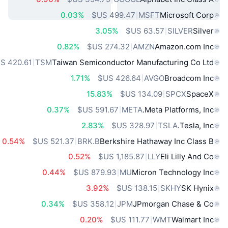
0.03%
MSFT
Microsoft Corp
3.05%
SILVER
Silver
0.82%
AMZN
Amazon.com Inc
TSM
Taiwan Semiconductor Manufacturing Co Ltd
1.71%
AVGO
Broadcom Inc
15.83%
SPCX
SpaceX
0.37%
META
Meta Platforms, Inc.
2.83%
TSLA
Tesla, Inc.
0.54%
BRK.B
Berkshire Hathaway Inc Class B
0.52%
LLY
Eli Lilly And Co
0.44%
MU
Micron Technology Inc
3.92%
SKHY
SK Hynix
0.34%
JPM
JPmorgan Chase & Co
0.20%
WMT
Walmart Inc