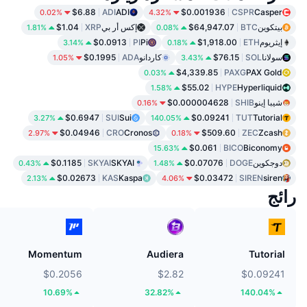
$6.88
ADI
ADI
$0.001936
CSPR
Casper
0.02%
4.32%
بيتكوين
BTC
$64,947.07
إكس أر بي
XRP
$1.04
1.81%
0.08%
إيثريوم
ETH
$1,918.00
Pi
PI
$0.0913
3.14%
0.18%
سولانا
SOL
$76.15
كاردانو
ADA
$0.1995
1.05%
3.43%
$4,339.85
PAXG
PAX Gold
0.03%
$55.02
HYPE
Hyperliquid
1.58%
شيبا إينو
SHIB
$0.000004628
0.16%
$0.6947
SUI
Sui
$0.09241
TUT
Tutorial
3.27%
140.05%
$0.04946
CRO
Cronos
$509.60
ZEC
Zcash
2.97%
0.18%
$0.061
BICO
Biconomy
15.63%
دوجكوين
DOGE
$0.07076
SKYAI
SKYAI
$0.1185
0.43%
1.48%
$0.02673
KAS
Kaspa
$0.03472
SIREN
siren
2.13%
4.06%
رائج
Momentum
Audiera
Tutorial
$0.2056
$2.82
$0.09241
10.69%
32.82%
140.04%