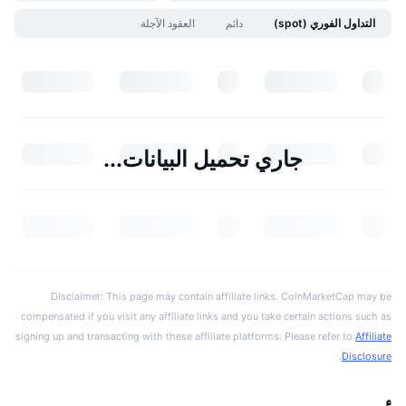
التداول الفوري (spot)
دائم
العقود الآجلة
جاري تحميل البيانات...
Disclaimer: This page may contain affiliate links. CoinMarketCap may be
compensated if you visit any affiliate links and you take certain actions such as
signing up and transacting with these affiliate platforms. Please refer to
Affiliate
.
Disclosure