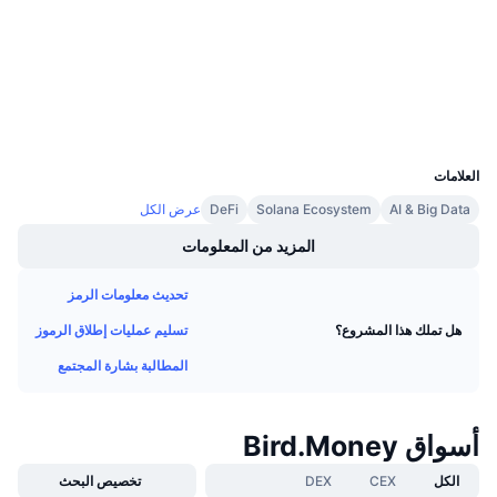
etherscan.io
معدلات التمويل
مستشكفات
المحافظ
UCID
7795
العلامات
AI & Big Data
Solana Ecosystem
DeFi
عرض الكل
المزيد من المعلومات
تحديث معلومات الرمز
تسليم عمليات إطلاق الرموز
هل تملك هذا المشروع؟
المطالبة بشارة المجتمع
أسواق Bird.Money
الكل
CEX
DEX
تخصيص البحث