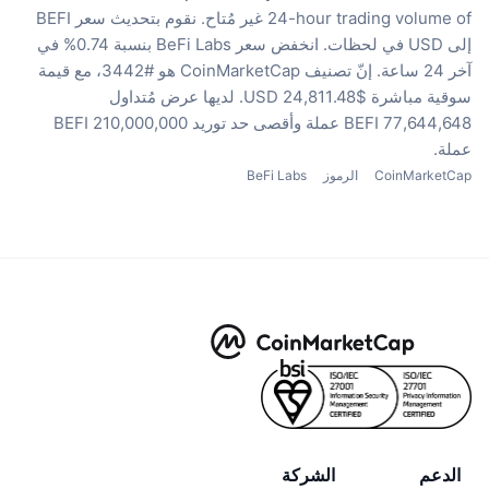
24-hour trading volume of غير مُتاح.
نقوم بتحديث سعر BEFI
إلى USD في لحظات.
انخفض سعر BeFi Labs بنسبة 0.74% في
آخر 24 ساعة.
إنّ تصنيف CoinMarketCap هو #3442، مع قيمة
سوقية مباشرة $24,811.48 USD.
لديها عرض مُتداول
77,644,648 BEFI عملة
وأقصى حد توريد 210,000,000 BEFI
عملة.
CoinMarketCap
الرموز
BeFi Labs
الدعم
الشركة