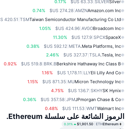
0.17%
SILVER
Silver
0.74%
AMZN
Amazon.com Inc
TSM
Taiwan Semiconductor Manufacturing Co Ltd
1.05%
AVGO
Broadcom Inc
11.30%
SPCX
SpaceX
0.38%
META
Meta Platforms, Inc.
2.46%
TSLA
Tesla, Inc.
0.92%
BRK.B
Berkshire Hathaway Inc Class B
1.16%
LLY
Eli Lilly And Co
1.15%
MU
Micron Technology Inc
4.75%
SKHY
SK Hynix
0.36%
JPM
JPmorgan Chase & Co
0.48%
WMT
Walmart Inc
الرموز الشائعة على سلسلة Ethereum.
$1,901.50
ETH
Ethereum
0.31%