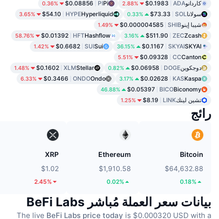
كاردانو
ADA
$0.1983
Pi
PI
$0.08856
0.36%
2.88%
سولانا
SOL
$73.33
Hyperliquid
HYPE
$54.10
3.65%
0.33%
شيبا إينو
SHIB
$0.000004585
1.49%
$0.01392
HFT
Hashflow
$511.90
ZEC
Zcash
58.76%
3.16%
$0.6682
SUI
Sui
$0.1167
SKYAI
SKYAI
1.42%
36.15%
$0.09328
CC
Canton
5.51%
دوجكوين
DOGE
$0.06958
Stellar
XLM
$0.1602
1.48%
0.82%
$0.3466
ONDO
Ondo
$0.02628
KAS
Kaspa
6.33%
3.17%
$0.05397
BICO
Biconomy
46.88%
تشين لينك
LINK
$8.19
1.25%
رائج
XRP
Ethereum
Bitcoin
$1.02
$1,910.58
$64,632.88
2.45%
0.02%
0.18%
بيانات سعر العملة مُباشر BeFi Labs
The live
BeFi Labs price today
is $0.000320 USD with a