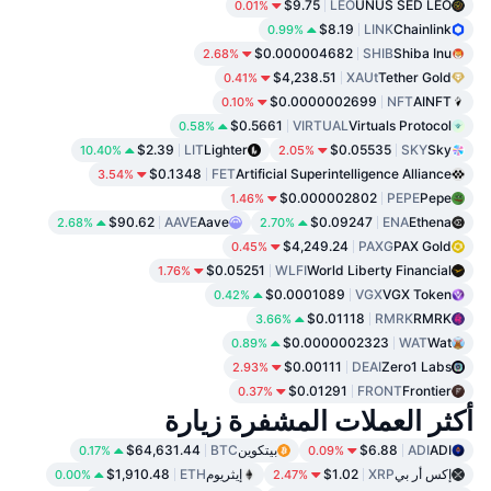
$9.75
LEO
UNUS SED LEO
0.01%
$8.19
LINK
Chainlink
0.99%
$0.000004682
SHIB
Shiba Inu
2.68%
$4,238.51
XAUt
Tether Gold
0.41%
$0.0000002699
NFT
AINFT
0.10%
$0.5661
VIRTUAL
Virtuals Protocol
0.58%
$2.39
LIT
Lighter
$0.05535
SKY
Sky
10.40%
2.05%
$0.1348
FET
Artificial Superintelligence Alliance
3.54%
$0.000002802
PEPE
Pepe
1.46%
$90.62
AAVE
Aave
$0.09247
ENA
Ethena
2.68%
2.70%
$4,249.24
PAXG
PAX Gold
0.45%
$0.05251
WLFI
World Liberty Financial
1.76%
$0.0001089
VGX
VGX Token
0.42%
$0.01118
RMRK
RMRK
3.66%
$0.0000002323
WAT
Wat
0.89%
$0.00111
DEAI
Zero1 Labs
2.93%
$0.01291
FRONT
Frontier
0.37%
أكثر العملات المشفرة زيارة
ADI
ADI
$6.88
بيتكوين
BTC
$64,631.44
0.17%
0.09%
إكس أر بي
XRP
$1.02
إيثريوم
ETH
$1,910.48
0.00%
2.47%