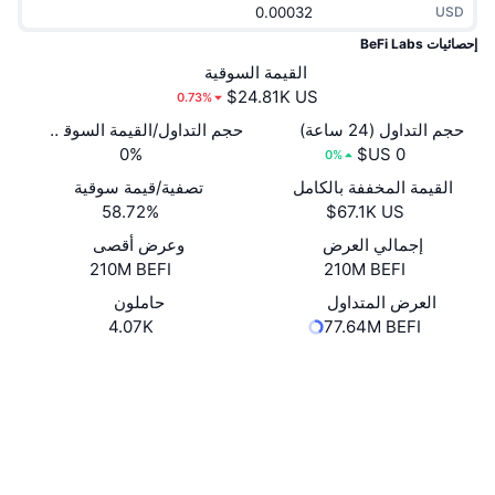
USD
جديد
صناديق الاستثمار المتداولة في العملات المشفرة
x402
إحصائيات BeFi Labs
كريبتو
القيمة السوقية
صناديق المؤشرات المتداولة لـ بيتكوين
0.73%
سياسة
صناديق المؤشرات المتداولة لـ إيثريوم
حجم التداول (24 ساعة)
حجم التداول/القيمة السوقية (24 ساعة)
0%
0%
الرياضة
القيمة المخففة بالكامل
تصفية/قيمة سوقية
التحليل الفني
58.72%
المالية
إجمالي العرض
وعرض أقصى
RSI
210M BEFI
210M BEFI
تقنية
MACD
العرض المتداول
حاملون
4.07K
77.64M BEFI
NFT
موقع إلكتروني
Website
Whitepaper
المشتقات
إحصائيات NFT الشاملة
الوسائط الاجتماعية
نظرة عامة
العقود
المبيعات القادمة
0x8b9b...42bd51
تصفيات
3.2
تقييم (CertiK)