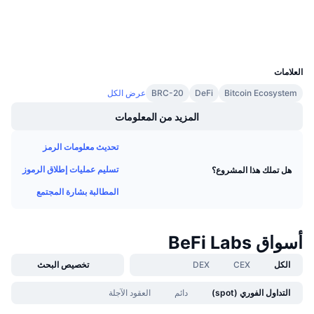
مستشكفات
etherscan.io
معدلات التمويل
المحافظ
UCID
29170
العلامات
Bitcoin Ecosystem
DeFi
BRC-20
عرض الكل
المزيد من المعلومات
تحديث معلومات الرمز
تسليم عمليات إطلاق الرموز
هل تملك هذا المشروع؟
المطالبة بشارة المجتمع
أسواق BeFi Labs
الكل
CEX
DEX
تخصيص البحث
التداول الفوري (spot)
دائم
العقود الآجلة