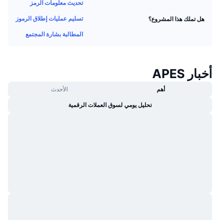
تحديث معلومات الرمز
جديد
صناديق الاستثمار المتداولة في العملات المشفرة
x402
تسليم عمليات إطلاق الرموز
هل تملك هذا المشروع؟
كريبتو
صناديق المؤشرات المتداولة لـ بيتكوين
المطالبة بشارة المجتمع
سياسة
صناديق المؤشرات المتداولة لـ إيثريوم
أخبار APES
الرياضة
التحليل الفني
أهم
الأحدث
المالية
تحليل يومي لسوق العملات الرقمية
RSI
تقنية
MACD
NFT
المشتقات
إحصائيات NFT الشاملة
نظرة عامة
المبيعات القادمة
تصفيات