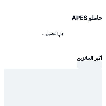
حاملو APES
جارٍ التحميل...
أكبر الحائزين