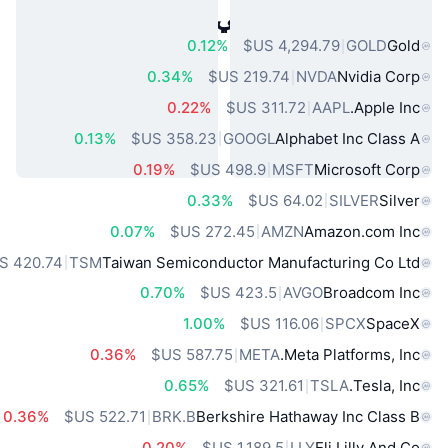
أصول العالم الحقيقي الشائعة
0.12%
GOLD
Gold
0.34%
NVDA
Nvidia Corp
0.22%
AAPL
Apple Inc.
0.13%
GOOGL
Alphabet Inc Class A
0.19%
MSFT
Microsoft Corp
0.33%
SILVER
Silver
0.07%
AMZN
Amazon.com Inc
TSM
Taiwan Semiconductor Manufacturing Co Ltd
0.70%
AVGO
Broadcom Inc
1.00%
SPCX
SpaceX
0.36%
META
Meta Platforms, Inc.
0.65%
TSLA
Tesla, Inc.
0.36%
BRK.B
Berkshire Hathaway Inc Class B
0.20%
LLY
Eli Lilly And Co