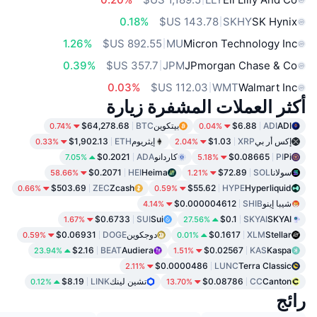
0.18%
SKHY
SK Hynix
1.26%
MU
Micron Technology Inc
0.39%
JPM
JPmorgan Chase & Co
0.03%
WMT
Walmart Inc
أكثر العملات المشفرة زيارة
ADI
ADI
$6.88
بيتكوين
BTC
$64,278.68
0.74%
0.04%
إكس أر بي
XRP
$1.03
إيثريوم
ETH
$1,902.13
0.33%
2.04%
Pi
PI
$0.08665
كاردانو
ADA
$0.2021
7.05%
5.18%
سولانا
SOL
$72.89
Heima
HEI
$0.2071
58.66%
1.21%
$503.69
ZEC
Zcash
$55.62
HYPE
Hyperliquid
0.66%
0.59%
شيبا إينو
SHIB
$0.000004612
4.14%
$0.6733
SUI
Sui
$0.1
SKYAI
SKYAI
1.67%
27.56%
Stellar
XLM
$0.1617
دوجكوين
DOGE
$0.06931
0.59%
0.01%
$2.16
BEAT
Audiera
$0.02567
KAS
Kaspa
23.94%
1.51%
$0.0000486
LUNC
Terra Classic
2.11%
Canton
CC
$0.08786
تشين لينك
LINK
$8.19
0.12%
13.70%
رائج