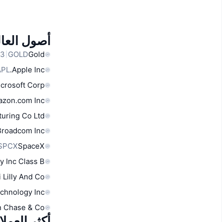
أصول العال
GOLD
Gold
APL
Apple Inc.
crosoft Corp
zon.com Inc
uring Co Ltd
Broadcom Inc
SPCX
SpaceX
y Inc Class B
i Lilly And Co
chnology Inc
 Chase & Co
أكثر العمل