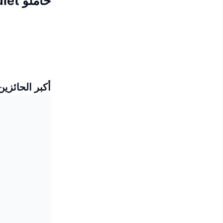
حاملو Amulet
أكبر الحائزين