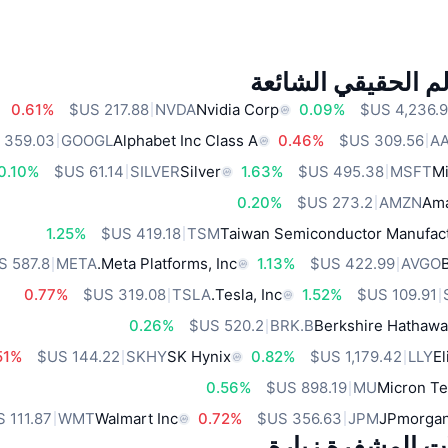
م الحقيقي الشائعة
0.61%
NVDA
Nvidia Corp
0.09%
GOOGL
Alphabet Inc Class A
0.46%
A
0.10%
SILVER
Silver
1.63%
MSFT
Mi
0.20%
AMZN
Ama
1.25%
TSM
Taiwan Semiconductor Manufact
META
Meta Platforms, Inc.
1.13%
AVGO
0.77%
TSLA
Tesla, Inc.
1.52%
0.26%
BRK.B
Berkshire Hathawa
51%
SKHY
SK Hynix
0.82%
LLY
El
0.56%
MU
Micron Te
WMT
Walmart Inc
0.72%
JPM
JPmorgan
ات المشفرة زيارة