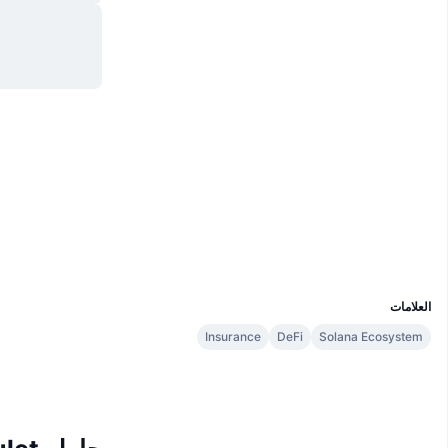
موقع إلكتروني
Website
Whitepaper
الوسائط الاجتماعية
0x174c...6ac0F8
العقود
solscan.io
مستشكفات
المحافظ
UCID
29185
العلامات
Insurance
DeFi
Solana Ecosystem