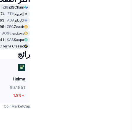
ZIG
ZIGChain
إيثريوم
ETH
.74
كاردانو
ADA
063
95
ZEC
Zcash
دوجكوين
DOGE
541
KAS
Kaspa
C
Terra Classic
رائج
Heima
$0.1951
1.5%
CoinMarketCap