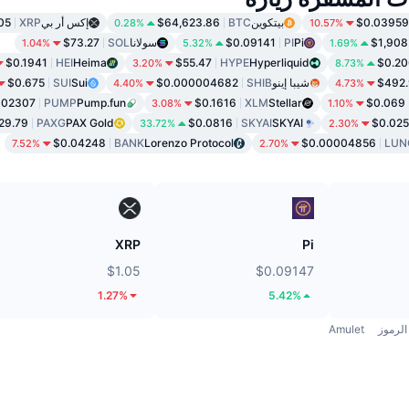
$0.03959
بيتكوين
BTC
$64,623.86
إكس أر بي
XRP
05
0.28%
10.57%
$1,908
Pi
PI
$0.09141
سولانا
SOL
$73.27
1.04%
5.32%
1.69%
$0.1941
HEI
Heima
$55.47
HYPE
Hyperliquid
$0.2
3.20%
8.73%
$492.
شيبا إينو
SHIB
$0.000004682
Sui
SUI
$0.675
4.40%
4.73%
002307
PUMP
Pump.fun
$0.1616
XLM
Stellar
$0.069
3.08%
1.10%
29.79
PAXG
PAX Gold
$0.0816
SKYAI
SKYAI
$0.02
33.72%
2.30%
$0.04248
BANK
Lorenzo Protocol
$0.00004856
LUN
7.52%
2.70%
XRP
Pi
$1.05
$0.09147
1.27%
5.42%
الرموز
Amulet