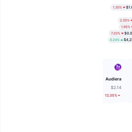
$1.
1.30%
2.05%
1.95%
$0.
7.20%
$4,2
0.24%
Cash Cat
Audiera
$0.1184
$2.14
29.88%
12.35%