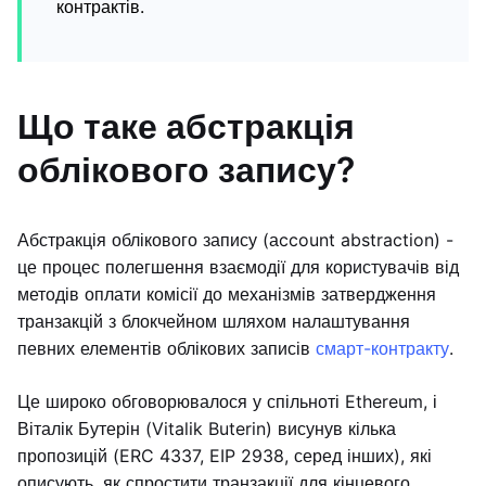
контрактів.
Що таке абстракція
облікового запису?
Абстракція облікового запису (аccount abstraction) -
це процес полегшення взаємодії для користувачів від
методів оплати комісії до механізмів затвердження
транзакцій з блокчейном шляхом налаштування
певних елементів облікових записів
смарт-контракту
.
Це широко обговорювалося у спільноті Ethereum, і
Віталік Бутерін (Vitalik Buterin) висунув кілька
пропозицій (ERC 4337, EIP 2938, серед інших), які
описують, як спростити транзакції для кінцевого