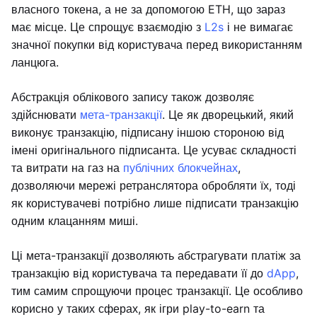
власного токена, а не за допомогою ETH, що зараз
має місце. Це спрощує взаємодію з
L2s
і не вимагає
значної покупки від користувача перед використанням
ланцюга.
Абстракція облікового запису також дозволяє
здійснювати
мета-транзакції
. Це як дворецький, який
виконує транзакцію, підписану іншою стороною від
імені оригінального підписанта. Це усуває складності
та витрати на газ на
публічних блокчейнах
,
дозволяючи мережі ретранслятора обробляти їх, тоді
як користувачеві потрібно лише підписати транзакцію
одним клацанням миші.
Ці мета-транзакції дозволяють абстрагувати платіж за
транзакцію від користувача та передавати її до
dApp
,
тим самим спрощуючи процес транзакції. Це особливо
корисно у таких сферах, як ігри play-to-earn та