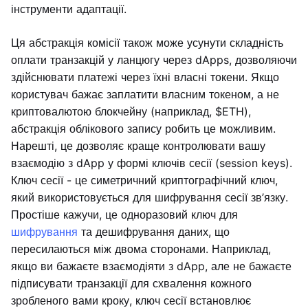
інструменти адаптації.
Ця абстракція комісії також може усунути складність
оплати транзакцій у ланцюгу через dApps, дозволяючи
здійснювати платежі через їхні власні токени. Якщо
користувач бажає заплатити власним токеном, а не
криптовалютою блокчейну (наприклад, $ETH),
абстракція облікового запису робить це можливим.
Нарешті, це дозволяє краще контролювати вашу
взаємодію з dApp у формі ключів сесії (session keys).
Ключ сесії - це симетричний криптографічний ключ,
який використовується для шифрування сесії зв’язку.
Простіше кажучи, це одноразовий ключ для
шифрування
та дешифрування даних, що
пересилаються між двома сторонами. Наприклад,
якщо ви бажаєте взаємодіяти з dApp, але не бажаєте
підписувати транзакції для схвалення кожного
зробленого вами кроку, ключ сесії встановлює