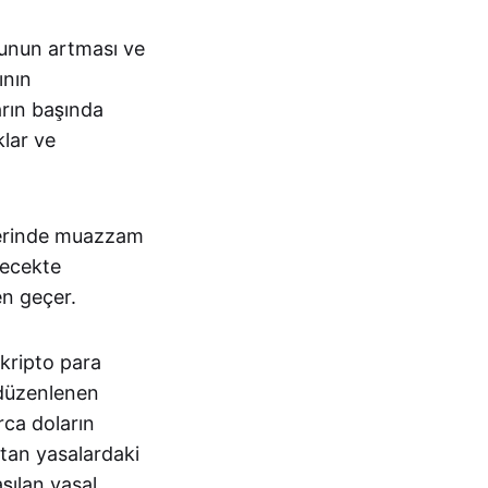
uğunun artması ve
ının
arın başında
klar ve
üzerinde muazzam
lecekte
en geçer.
kripto para
a düzenlenen
arca doların
ftan yasalardaki
aşılan yasal