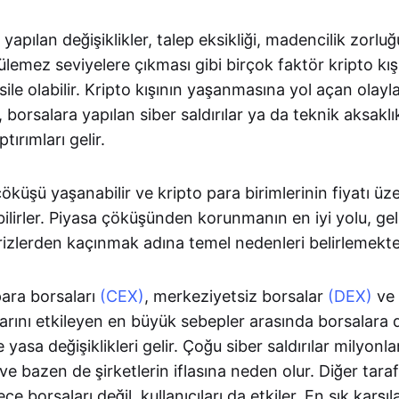
apılan değişiklikler, talep eksikliği, madencilik zorl
rülemez seviyelere çıkması gibi birçok faktör kripto kış
le olabilir. Kripto kışının yaşanmasına yol açan olayl
 borsalara yapılan siber saldırılar ya da teknik aksaklı
ırımları gelir.
çöküşü yaşanabilir ve kripto para birimlerinin fiyatı 
bilirler. Piyasa çöküşünden korunmanın en iyi yolu, ge
izlerden kaçınmak adına temel nedenleri belirlemekt
para borsaları
(CEX)
, merkeziyetsiz borsalar
(DEX)
ve 
ikrarını etkileyen en büyük sebepler arasında borsalar
ve yasa değişiklikleri gelir. Çoğu siber saldırılar milyonl
e bazen de şirketlerin iflasına neden olur. Diğer tara
ece borsaları değil, kullanıcıları da etkiler. En sık karşıl