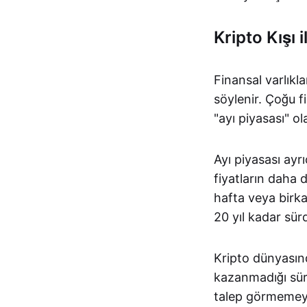
Kripto Kışı 
Finansal varlıkl
söylenir. Çoğu 
"ayı piyasası" ol
Ayı piyasası ayr
fiyatların daha 
hafta veya birka
20 yıl kadar sür
Kripto dünyasınd
kazanmadığı süre
talep görmemeye 