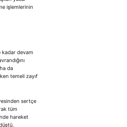
e işlemlerinin
ye kadar devam
avrandığını
aha da
ken temeli zayıf
iyesinden sertçe
rak tüm
önde hareket
düştü.