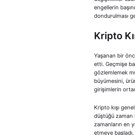
engellerin başın
dondurulması gel
Kripto K
Yaşanan bir önc
etti. Geçmişe bak
gözlemlemek müm
büyümesini, ürün
girişimlerin ort
Kripto kışı gene
düştüğü zaman b
zamanların en yü
etmeye başladı. 