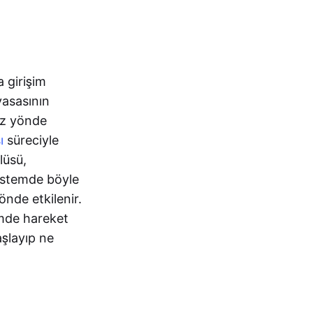
a girişim
yasasının
suz yönde
ı
süreciyle
lüsü,
osistemde böyle
önde etkilenir.
çimde hareket
aşlayıp ne