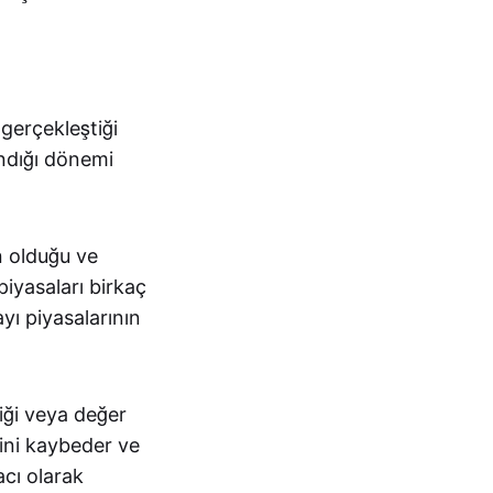
 gerçekleştiği
ndığı dönemi
n olduğu ve
piyasaları birkaç
yı piyasalarının
diği veya değer
sini kaybeder ve
acı olarak