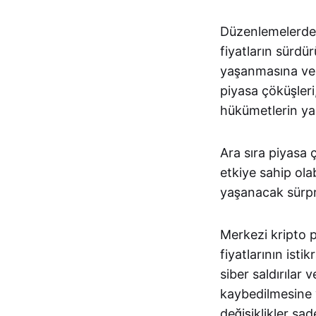
Düzenlemelerde y
fiyatların sürdü
yaşanmasına vesi
piyasa çöküşleri,
hükümetlerin yapt
Ara sıra piyasa 
etkiye sahip ola
yaşanacak sürpr
Merkezi kripto 
fiyatlarının ist
siber saldırılar 
kaybedilmesine v
değişiklikler sad