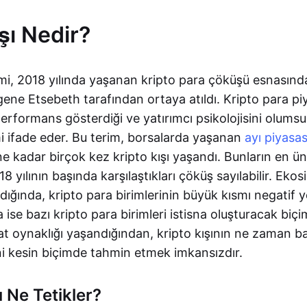
şı Nedir?
rimi, 2018 yılında yaşanan kripto para çöküşü esnasınd
ene Etsebeth tarafından ortaya atıldı. Kripto para pi
performans gösterdiği ve yatırımcı psikolojisini olum
i ifade eder. Bu terim, borsalarda yaşanan
ayı piyasas
üne kadar birçok kez kripto kışı yaşandı. Bunların en ün
18 yılının başında karşılaştıkları çöküş sayılabilir. Ek
ığında, kripto para birimlerinin büyük kısmı negatif y
a ise bazı kripto para birimleri istisna oluşturacak bi
fiyat oynaklığı yaşandığından, kripto kışının ne zaman b
i kesin biçimde tahmin etmek imkansızdır.
ı Ne Tetikler?