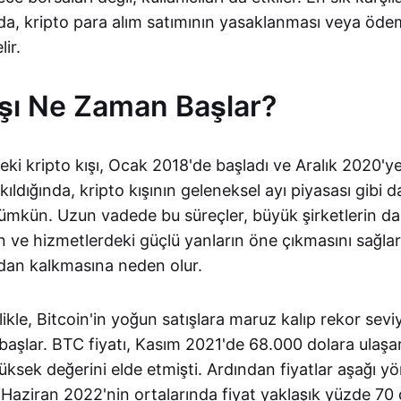
da, kripto para alım satımının yasaklanması veya ödem
ir.
ışı Ne Zaman Başlar?
eki kripto kışı, Ocak 2018'de başladı ve Aralık 2020'
ıldığında, kripto kışının geleneksel ayı piyasası gibi d
kün. Uzun vadede bu süreçler, büyük şirketlerin d
 ve hizmetlerdeki güçlü yanların öne çıkmasını sağlar
adan kalkmasına neden olur.
llikle, Bitcoin'in yoğun satışlara maruz kalıp rekor sev
aşlar. BTC fiyatı, Kasım 2021'de 68.000 dolara ulaşa
ksek değerini elde etmişti. Ardından fiyatlar aşağı y
Haziran 2022'nin ortalarında fiyat yaklaşık yüzde 70 