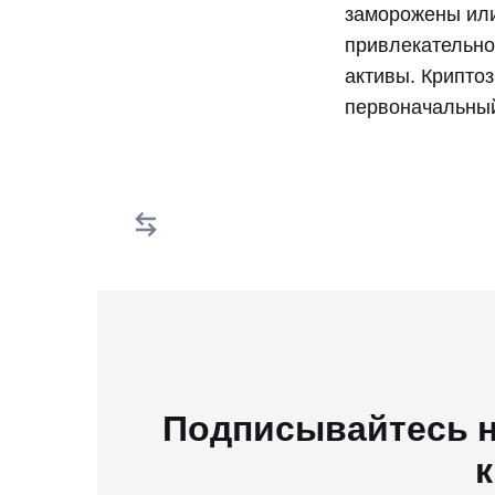
заморожены или
привлекательно
активы. Крипто
первоначальный
Подписывайтесь н
к