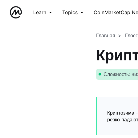
Learn
Topics
CoinMarketCap N
Главная
Глос
Крип
Сложность: ни
Криптозима -
резко падают