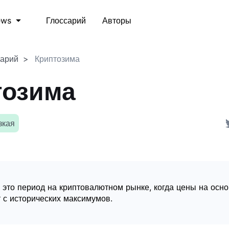
Глоссарий
Авторы
ews
сарий
Криптозима
тозима
зкая
 это период на криптовалютном рынке, когда цены на осн
 с исторических максимумов.