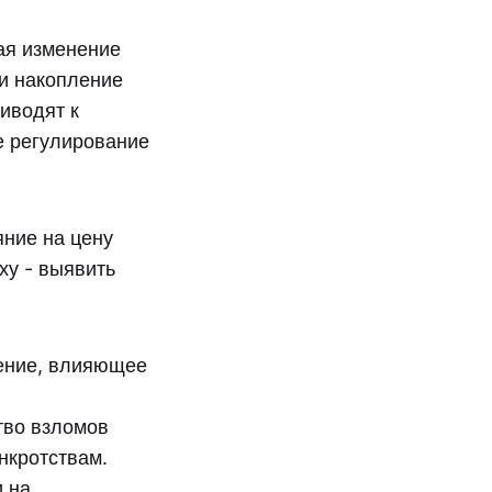
ая изменение
 и накопление
иводят к
е регулирование
ние на цену
ху - выявить
ление, влияющее
тво взломов
нкротствам.
и на