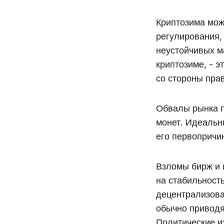
Криптозима мож
регулирования,
неустойчивых м
криптозиме, - 
со стороны пра
Обвалы рынка п
монет. Идеальн
его первопричи
Взломы бирж и 
на стабильност
децентрализов
обычно приводя
Политические из