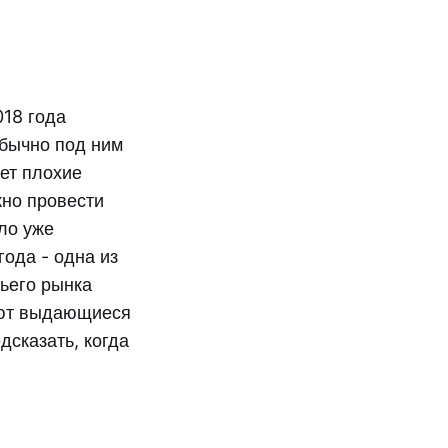
018 года
бычно под ним
ет плохие
жно провести
ло уже
года - одна из
жьего рынка
уют выдающиеся
дсказать, когда