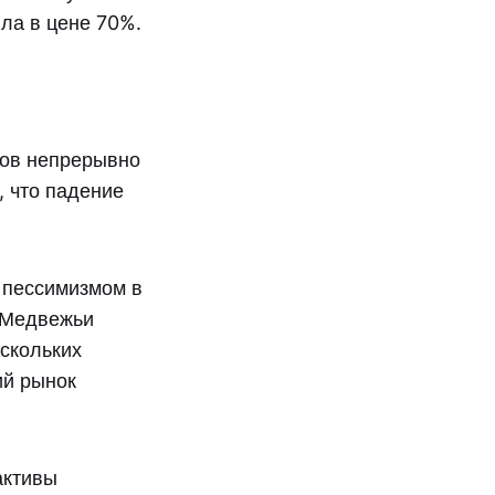
ла в цене 70%.
вов непрерывно
, что падение
 пессимизмом в
. Медвежьи
ескольких
ий рынок
активы