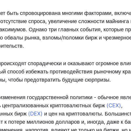
ет быть спровоцирована многими факторами, включ
 отсутствие спроса, увеличение сложности майнинга
аксимумов. Однако три главных события, которые пр
это обвалы рынка, взломы/поломки бирж и чрезмерно
вительств.
роисходят спорадически и оказывают огромное влия
ый способ избежать противодействия рыночному кра
ны, чтобы предотвратить будущие сюрпризы.
изменения государственной политики - обычное яв
ь централизованных криптовалютных бирж
(CEX)
,
анных бирж
(DEX)
и цен на криптовалюты. Большинс
т к потере миллионов долларов и, иногда, даже к ба
менения, напротив, влияют не только на биржи, но 