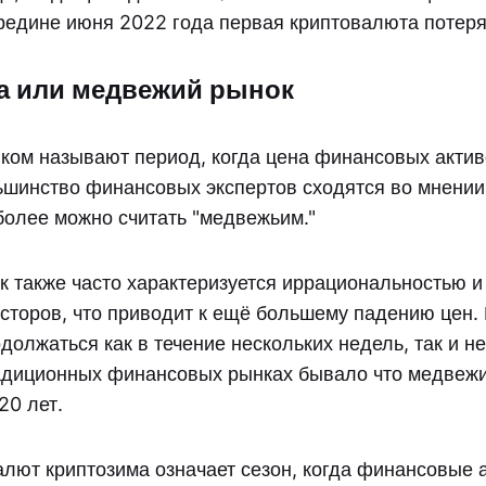
ередине июня 2022 года первая криптовалюта потеря
а или медвежий рынок
ом называют период, когда цена финансовых акти
ьшинство финансовых экспертов сходятся во мнении
более можно считать "медвежьим."
 также часто характеризуется иррациональностью и
сторов, что приводит к ещё большему падению цен
должаться как в течение нескольких недель, так и н
адиционных финансовых рынках бывало что медвеж
20 лет.
алют криптозима означает сезон, когда финансовые 