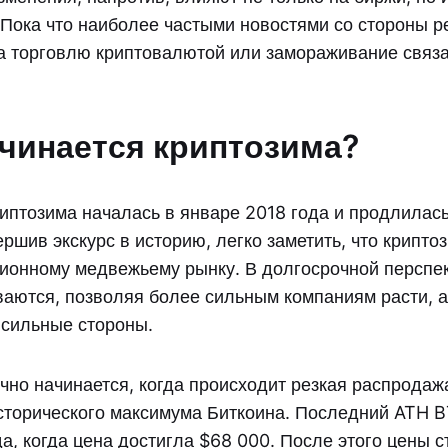
 Пока что наиболее частыми новостями со стороны 
а торговлю криптовалютой или замораживание связа
ачинается криптозима?
птозима началась в январе 2018 года и продлилась
ршив экскурс в историю, легко заметить, что крипто
ионному медвежьему рынку. В долгосрочной перспе
ваются, позволяя более сильным компаниям расти, а
 сильные стороны.
чно начинается, когда происходит резкая распродаж
торического максимума Биткоина. Последний ATH B
да, когда цена достигла $68 000. После этого цены 