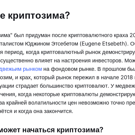
ое криптозима?
зима" был придуман после криптовалютного краха 2
талистом Юджином Этсебетом (Eugene Etsebeth). О
я период, когда криптовалютный рынок демонстриру
о существенно влияет на настроения инвесторов. Мо
двежьим рынком
на фондовом рынке. В прошлом бы
озим, и крах, который рынок пережил в начале 2018 
итуации страдает большинство криптовалют. У медве
чения, когда некоторые криптовалюты демонстрир
за крайней волатильности цен невозможно точно пре
ётся и когда она закончится.
 может начаться криптозима?