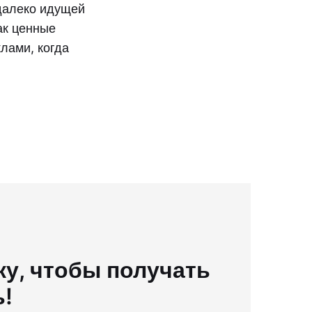
далеко идущей
ак ценные
лами, когда
у, чтобы получать
ь!