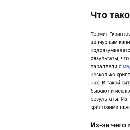
Что так
Термин "крипто
венчурным капи
подразумеваетс
результаты, чт
параллели с
ме
несколько крипт
них. В такой с
бывают и исклю
результаты. Из-
криптозима начн
Из-за чего