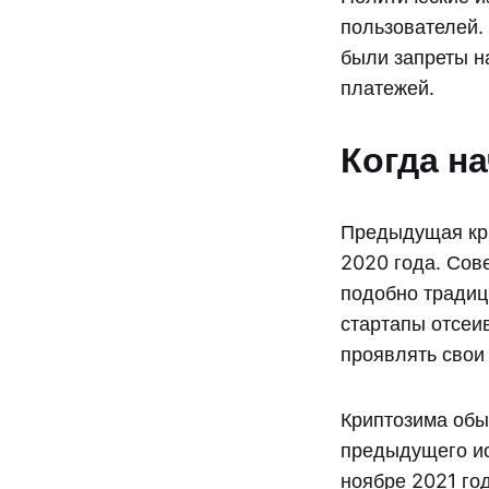
пользователей.
были запреты н
платежей.
Когда н
Предыдущая кри
2020 года. Сове
подобно традиц
стартапы отсеи
проявлять свои
Криптозима обы
предыдущего ис
ноябре 2021 го