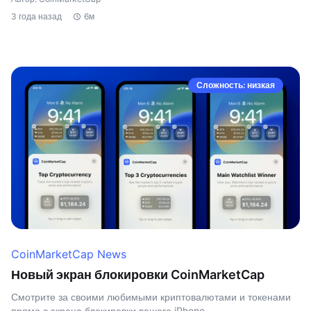
3 года назад
6м
Сложность: низкая
CoinMarketCap News
Новый экран блокировки CoinMarketCap
Смотрите за своими любимыми криптовалютами и токенами
прямо с экрана блокировки вашего iPhone.