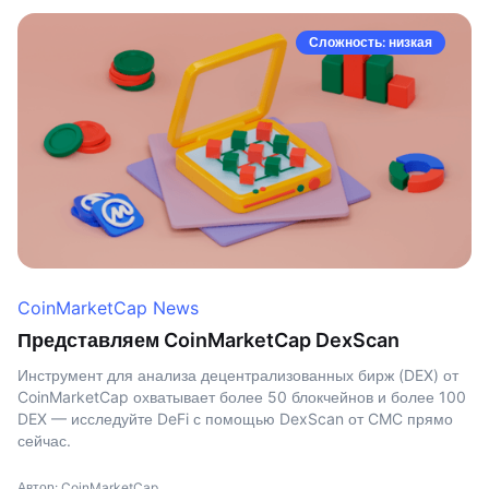
Сложность: низкая
CoinMarketCap News
Представляем CoinMarketCap DexScan
Инструмент для анализа децентрализованных бирж (DEX) от
CoinMarketCap охватывает более 50 блокчейнов и более 100
DEX — исследуйте DeFi с помощью DexScan от CMC прямо
сейчас.
Автор: CoinMarketCap