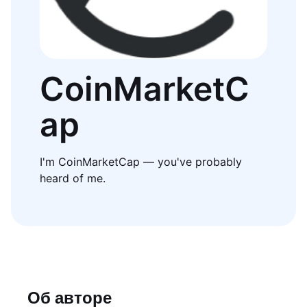
CoinMarketC
ap
I'm CoinMarketCap — you've probably
heard of me.
Об авторе