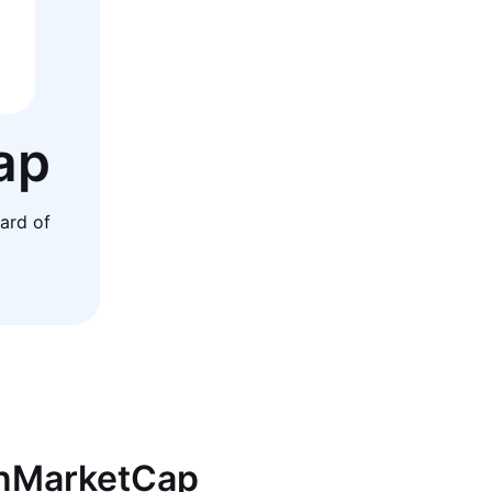
ap
ard of
inMarketCap