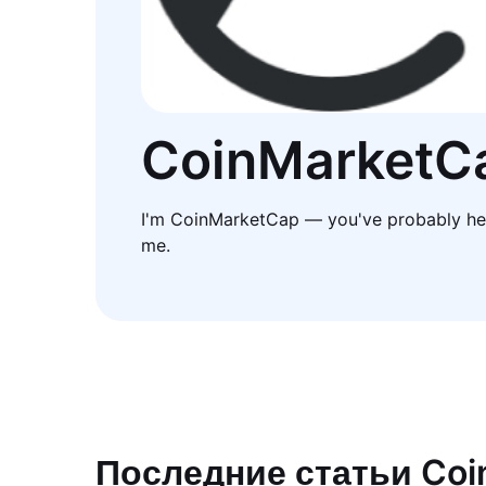
CoinMarketC
I'm CoinMarketCap — you've probably he
me.
Последние статьи Co