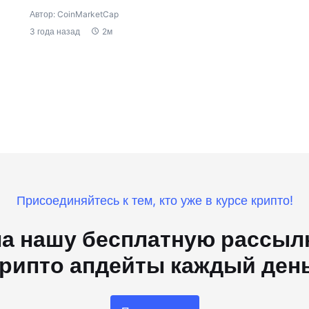
Автор: CoinMarketCap
3 года назад
2м
Присоединяйтесь к тем, кто уже в курсе крипто!
а нашу бесплатную рассылк
рипто апдейты каждый ден