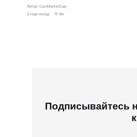
Автор: CoinMarketCap
3 года назад
6м
Подписывайтесь н
к