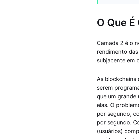
O Que É
Camada 2 é o n
rendimento das 
subjacente em q
As blockchains 
serem programáve
que um grande n
elas. O problem
por segundo, c
por segundo. C
(usuários) comp