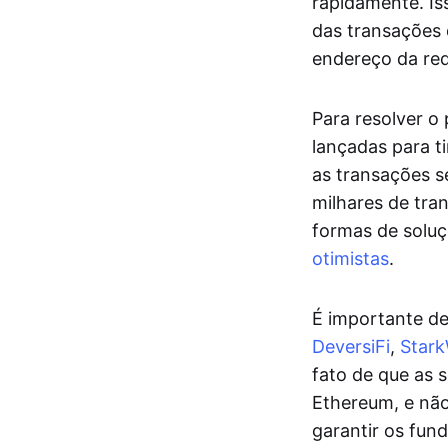
rapidamente. Is
das transações 
endereço da re
Para resolver o
lançadas para t
as transações s
milhares de tra
formas de soluç
otimistas
.
É importante d
DeversiFi
,
Star
fato de que as 
Ethereum, e nã
garantir os fun