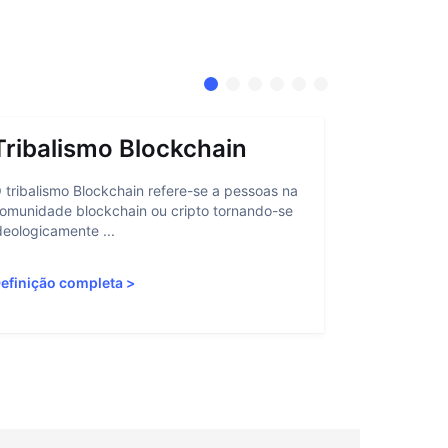
Tribalismo Blockchain
Abstra
 tribalismo Blockchain refere-se a pessoas na
A abstração 
omunidade blockchain ou cripto tornando-se
interação do
deologicamente ...
personalizan
efinição completa
>
Definição c