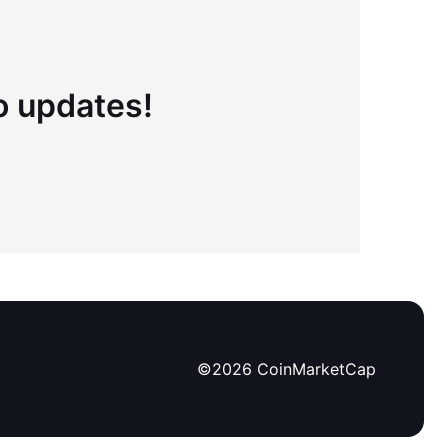
to updates!
©
2026
CoinMarketCap