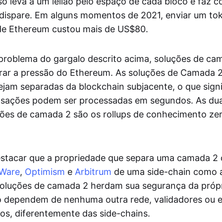
so leva a um leilão pelo espaço de cada bloco e faz 
dispare. Em alguns momentos de 2021, enviar um to
de Ethereum custou mais de US$80.
 problema do gargalo descrito acima, soluções de c
irar a pressão do Ethereum. As soluções de Camada 
ejam separadas da blockchain subjacente, o que signi
nsações podem ser processadas em segundos. As dua
ões de camada 2 são os rollups de conhecimento ze
estacar que a propriedade que separa uma camada 2
kWare
,
Optimism
e
Arbitrum
de uma side-chain como
soluções de camada 2 herdam sua segurança da própr
o dependem de nenhuma outra rede, validadores ou e
dos, diferentemente das side-chains.