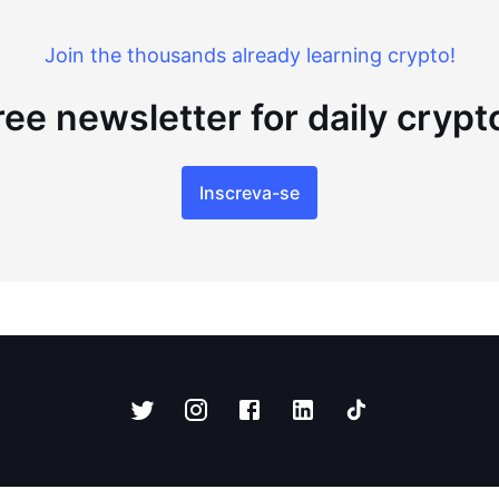
Join the thousands already learning crypto!
ree newsletter for daily cryp
Inscreva-se