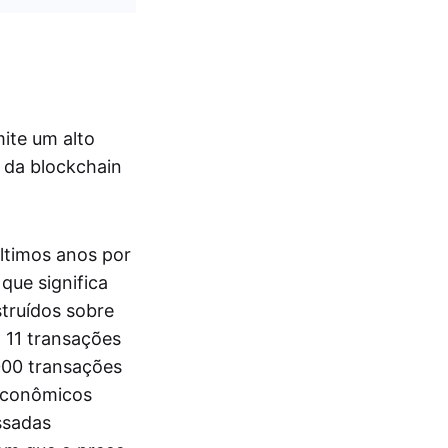
ite um alto
 da blockchain
ltimos anos por
que significa
truídos sobre
 11 transações
000 transações
econômicos
ssadas