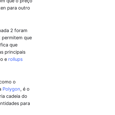
com que o preço
ken para outro
amada 2 foram
2 permitem que
fica que
s principais
ro e
rollups
 como o
 a
Polygon
, é o
ia cadeia do
ntidades para