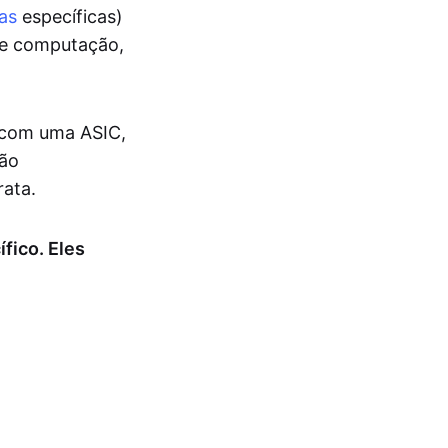
as
específicas)
de computação,
a com uma ASIC,
são
rata.
fico. Eles