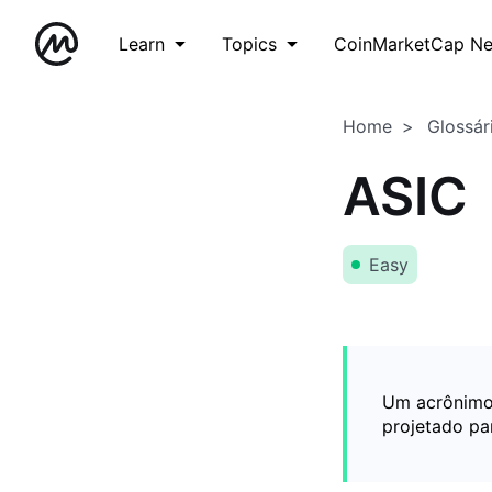
Learn
Topics
CoinMarketCap N
Home
Glossár
ASIC
Easy
Um acrônimo 
projetado pa