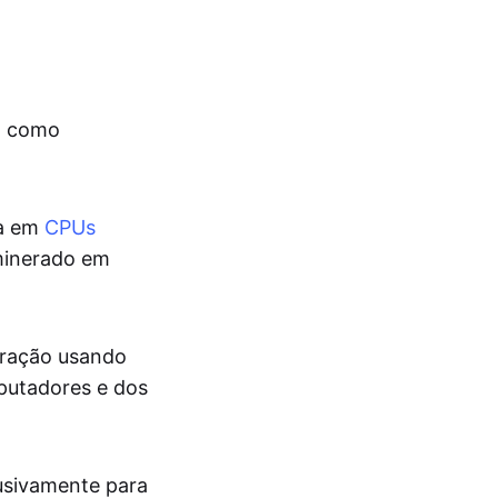
do como
da em
CPUs
 minerado em
eração usando
mputadores e dos
lusivamente para