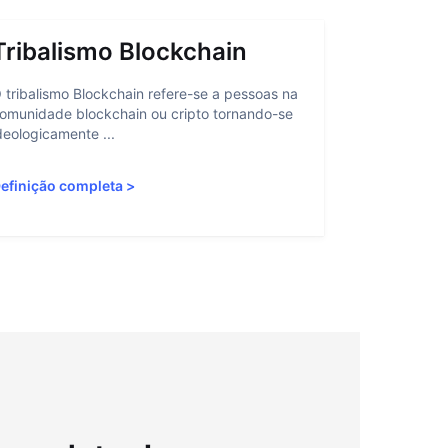
Tribalismo Blockchain
Abstra
 tribalismo Blockchain refere-se a pessoas na
A abstração 
omunidade blockchain ou cripto tornando-se
interação do
deologicamente ...
personalizan
efinição completa
>
Definição c