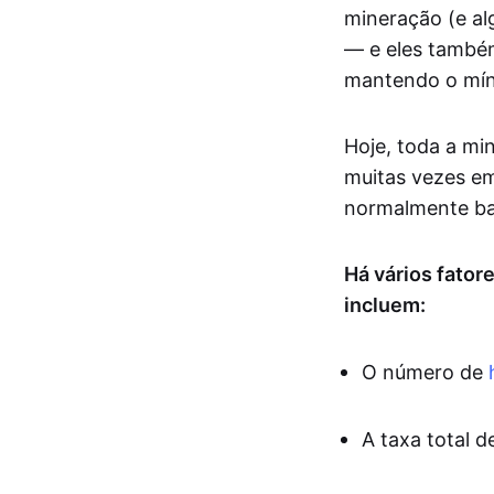
mineração (e al
— e eles també
mantendo o mín
Hoje, toda a mi
muitas vezes em
normalmente bas
Há vários fator
incluem:
O número de
A taxa total 