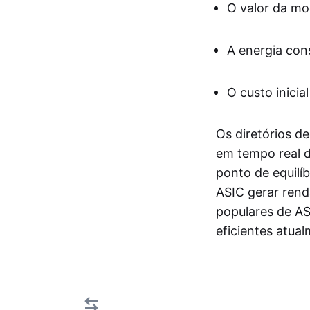
O valor da m
A energia con
O custo inicia
Os diretórios d
em tempo real 
ponto de equilí
ASIC gerar rend
populares de AS
eficientes atua