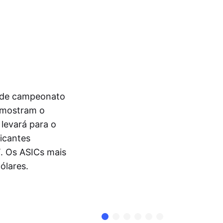
s de campeonato
 mostram o
 levará para o
ricantes
T. Os ASICs mais
ólares.