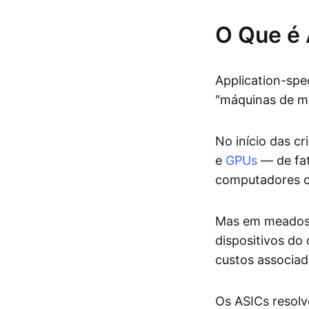
O Que é
Application-spe
"máquinas de mi
No início das c
e
GPUs
— de fat
computadores c
Mas em meados 
dispositivos do
custos associa
Os ASICs resolv