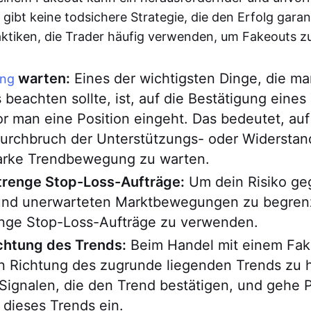
 gibt keine todsichere Strategie, die den Erfolg garant
aktiken, die Trader häufig verwenden, um Fakeouts z
warten:
Eines der wichtigsten Dinge, die m
ung
 beachten sollte, ist, auf die Bestätigung eines
r man eine Position eingeht. Das bedeutet, auf
Durchbruch der Unterstützungs- oder Widerstan
tarke Trendbewegung zu warten.
renge Stop-Loss-Aufträge:
Um dein Risiko ge
 und unerwarteten Marktbewegungen zu begrenz
renge Stop-Loss-Aufträge zu verwenden.
ichtung des Trends:
Beim Handel mit einem Fake
in Richtung des zugrunde liegenden Trends zu 
ignalen, die den Trend bestätigen, und gehe P
 dieses Trends ein.