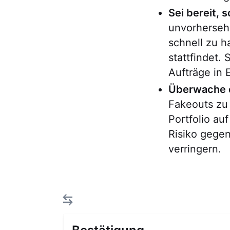
Sei bereit, 
unvorhersehb
schnell zu h
stattfindet.
Aufträge in 
Überwache d
Fakeouts zu
Portfolio au
Risiko gege
verringern.