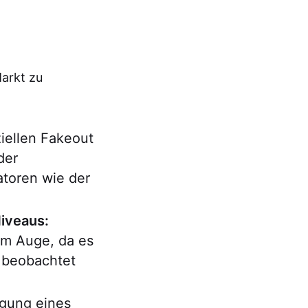
Markt zu
iellen Fakeout
der
toren wie der
iveaus:
im Auge, da es
s beobachtet
gung eines