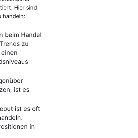
iert. Hier sind
u handeln:
an beim Handel
 Trends zu
 einen
dsniveaus
genüber
en, ist es
out ist es oft
handeln.
ositionen in