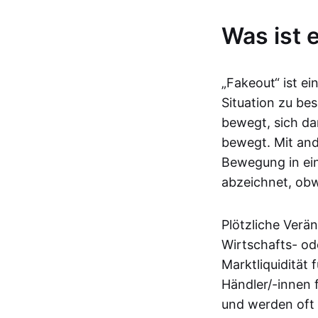
Was ist 
„Fakeout“ ist e
Situation zu be
bewegt, sich da
bewegt. Mit and
Bewegung in ein
abzeichnet, obwo
Plötzliche Verä
Wirtschafts- od
Marktliquidität 
Händler/-innen 
und werden oft 