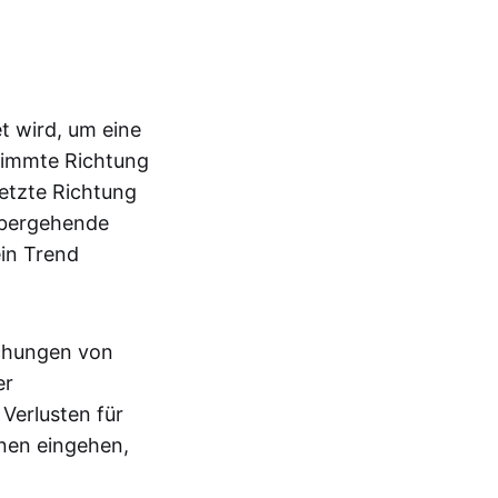
t wird, um eine
stimmte Richtung
etzte Richtung
rübergehende
ein Trend
ichungen von
er
 Verlusten für
onen eingehen,