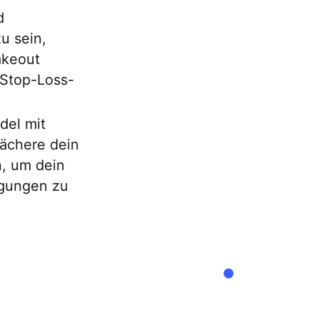
d
u sein,
akeout
 Stop-Loss-
del mit
ächere dein
n, um dein
egungen zu