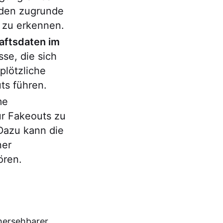
 den zugrunde
 zu erkennen.
aftsdaten im
se, die sich
plötzliche
ts führen.
me
ür Fakeouts zu
Dazu kann die
ner
ören.
hersehbarer