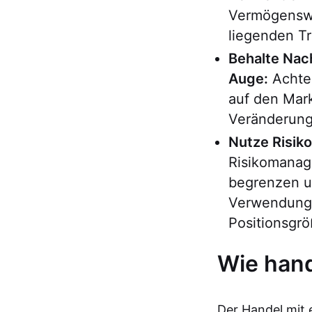
Vermögenswe
liegenden Tr
Behalte Nac
Auge:
Achte 
auf den Mar
Veränderung
Nutze Risik
Risikomanage
begrenzen un
Verwendung
Positionsgr
Wie hand
Der Handel mit