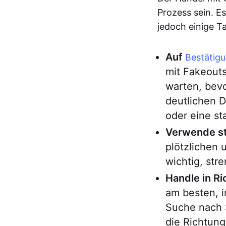
Prozess sein. Es
jedoch einige T
Auf
Bestätig
mit Fakeouts
warten, bevo
deutlichen 
oder eine s
Verwende st
plötzlichen
wichtig, st
Handle in R
am besten, 
Suche nach S
die Richtung