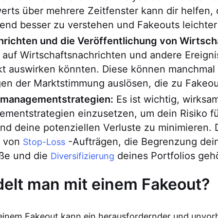
rts über mehrere Zeitfenster kann dir helfen,
end besser zu verstehen und Fakeouts leichter
hrichten und die Veröffentlichung von Wirtsch
auf Wirtschaftsnachrichten und andere Ereignis
kt auswirken könnten. Diese können manchmal 
en der Marktstimmung auslösen, die zu Fakeou
omanagementstrategien:
Es ist wichtig, wirksa
mentstrategien einzusetzen, um dein Risiko f
d deine potenziellen Verluste zu minimieren. 
 von
-Aufträgen, die Begrenzung dei
Stop-Loss
öße und die
deines Portfolios geh
Diversifizierung
elt man mit einem Fakeout?
 einem Fakeout kann ein herausfordernder und unvor