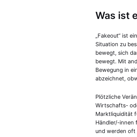
Was ist 
„Fakeout“ ist e
Situation zu be
bewegt, sich da
bewegt. Mit and
Bewegung in ein
abzeichnet, obwo
Plötzliche Verä
Wirtschafts- od
Marktliquidität 
Händler/-innen 
und werden oft 