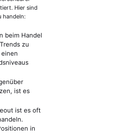
iert. Hier sind
u handeln:
an beim Handel
 Trends zu
 einen
dsniveaus
genüber
en, ist es
out ist es oft
handeln.
ositionen in