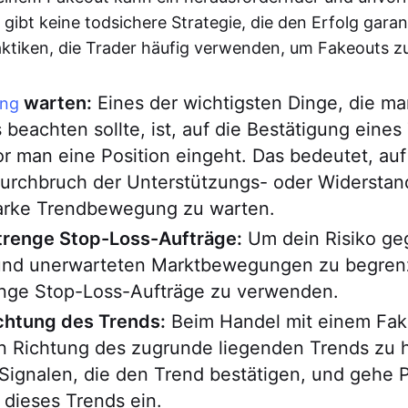
 gibt keine todsichere Strategie, die den Erfolg garant
aktiken, die Trader häufig verwenden, um Fakeouts z
warten:
Eines der wichtigsten Dinge, die m
ung
 beachten sollte, ist, auf die Bestätigung eines
r man eine Position eingeht. Das bedeutet, auf
Durchbruch der Unterstützungs- oder Widerstan
tarke Trendbewegung zu warten.
renge Stop-Loss-Aufträge:
Um dein Risiko ge
 und unerwarteten Marktbewegungen zu begrenz
renge Stop-Loss-Aufträge zu verwenden.
ichtung des Trends:
Beim Handel mit einem Fake
in Richtung des zugrunde liegenden Trends zu 
ignalen, die den Trend bestätigen, und gehe P
 dieses Trends ein.