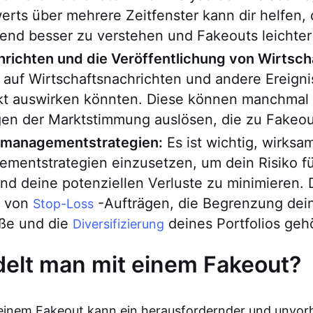
rts über mehrere Zeitfenster kann dir helfen,
end besser zu verstehen und Fakeouts leichter
hrichten und die Veröffentlichung von Wirtsch
auf Wirtschaftsnachrichten und andere Ereignis
kt auswirken könnten. Diese können manchmal 
en der Marktstimmung auslösen, die zu Fakeou
omanagementstrategien:
Es ist wichtig, wirksa
mentstrategien einzusetzen, um dein Risiko f
d deine potenziellen Verluste zu minimieren. 
 von
-Aufträgen, die Begrenzung dei
Stop-Loss
öße und die
deines Portfolios geh
Diversifizierung
elt man mit einem Fakeout?
 einem Fakeout kann ein herausfordernder und unvor