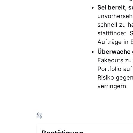
Sei bereit, 
unvorhersehb
schnell zu h
stattfindet.
Aufträge in 
Überwache d
Fakeouts zu
Portfolio au
Risiko gege
verringern.