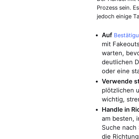
Prozess sein. Es
jedoch einige T
Auf
Bestätig
mit Fakeouts
warten, bevo
deutlichen 
oder eine s
Verwende st
plötzlichen
wichtig, st
Handle in R
am besten, 
Suche nach S
die Richtung