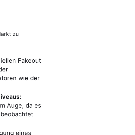
Markt zu
iellen Fakeout
der
toren wie der
iveaus:
im Auge, da es
s beobachtet
gung eines