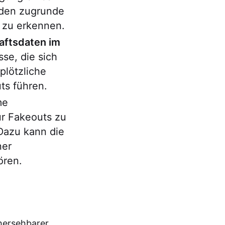
 den zugrunde
 zu erkennen.
aftsdaten im
se, die sich
plötzliche
ts führen.
me
ür Fakeouts zu
Dazu kann die
ner
ören.
hersehbarer