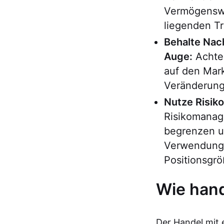
Vermögenswe
liegenden Tr
Behalte Nac
Auge:
Achte 
auf den Mar
Veränderung
Nutze Risik
Risikomanage
begrenzen un
Verwendung
Positionsgr
Wie hand
Der Handel mit