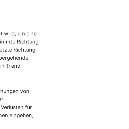
t wird, um eine
stimmte Richtung
etzte Richtung
rübergehende
ein Trend
ichungen von
er
 Verlusten für
onen eingehen,