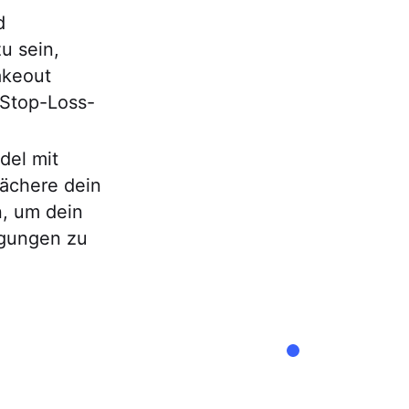
d
u sein,
akeout
 Stop-Loss-
del mit
ächere dein
n, um dein
egungen zu