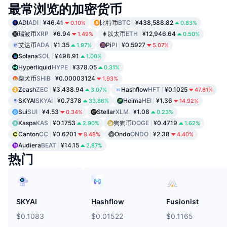
最常浏览的加密货币
ADI
ADI
¥46.41
比特币
BTC
¥438,588.82
0.10%
0.83%
瑞波币
XRP
¥6.94
以太币
ETH
¥12,946.64
1.49%
0.50%
艾达币
ADA
¥1.35
Pi
PI
¥0.5927
1.97%
5.07%
Solana
SOL
¥498.91
1.00%
Hyperliquid
HYPE
¥378.05
0.31%
柴犬币
SHIB
¥0.00003124
1.93%
Zcash
ZEC
¥3,438.94
Hashflow
HFT
¥0.1025
3.07%
47.61%
SKYAI
SKYAI
¥0.7378
Heima
HEI
¥1.36
33.86%
14.92%
Sui
SUI
¥4.53
Stellar
XLM
¥1.08
0.34%
0.23%
Kaspa
KAS
¥0.1753
狗狗币
DOGE
¥0.4719
2.90%
1.62%
Canton
CC
¥0.6201
Ondo
ONDO
¥2.38
8.48%
4.40%
Audiera
BEAT
¥14.15
2.87%
热门
SKYAI
Hashflow
Fusionist
$0.1083
$0.01522
$0.1165