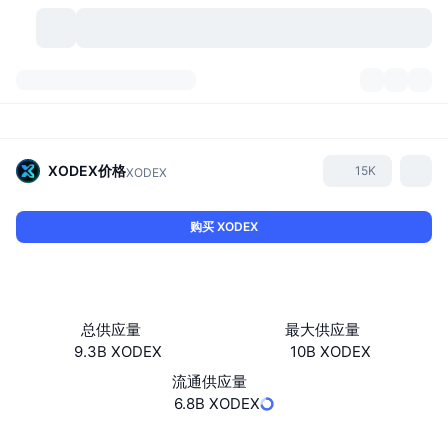
加密货币
仪表盘
加密货币
DexScan
市场
排名
XODEX
价格
15K
XODEX
信号
交易所
分类
New
市场概况
购买 XODEX
热门
社区
历史记录
现货市场
中心化交易所
新
动态
API
代币解锁
加密货币数量
现货
总供应量
最大供应量
9.3B XODEX
10B XODEX
涨幅榜
话题
收益
产品
比特币金库
衍生品
API
流通供应量
模因 (Memes) 探索工具
6.8B XODEX
直播活动
真实世界资产
币安币金库
产品
加密货币 API
去中心化交易所
网站
Website
Whitepaper