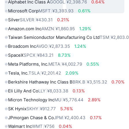
Alphabet Inc Class A
GOOGL
¥2,398.76
0.64%
Microsoft Corp
MSFT
¥3,393.93
0.61%
Silver
SILVER
¥430.31
0.21%
Amazon.com Inc
AMZN
¥1,860.95
1.29%
Taiwan Semiconductor Manufacturing Co Ltd
TSM
¥2,803.
Broadcom Inc
AVGO
¥2,873.35
1.24%
SpaceX
SPCX
¥843.21
8.73%
Meta Platforms, Inc.
META
¥4,002.79
0.55%
Tesla, Inc.
TSLA
¥2,201.42
2.09%
Berkshire Hathaway Inc Class B
BRK.B
¥3,515.32
0.70%
Eli Lilly And Co
LLY
¥8,033.38
0.13%
Micron Technology Inc
MU
¥5,776.44
2.89%
SK Hynix
SKHY
¥912.77
5.76%
JPmorgan Chase & Co
JPM
¥2,400.43
0.17%
Walmart Inc
WMT
¥756
0.04%