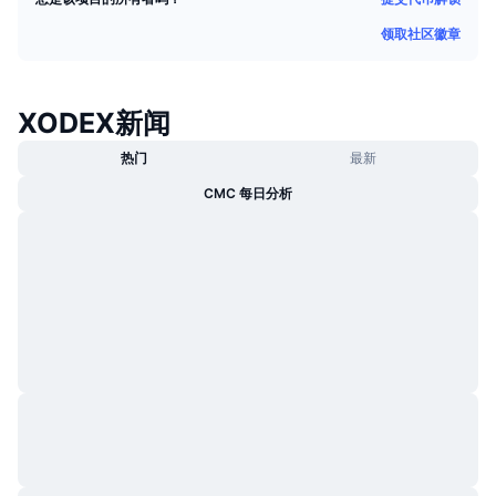
热门
加密货币 ETF
领取社区徽章
学习
CMC 模型上下文协议
新版
比特币 ETF
x402
新闻
XODEX新闻
加密
以太币 ETF
币安学院
热门
最新
政治
技术分析
CMC 每日分析
研究报告
体育运动
RSI
视频
金融
MACD
词汇表
技术
衍生品
活动
NFT
总览
空投
NFT 总体统计数据
清算
钻石奖励