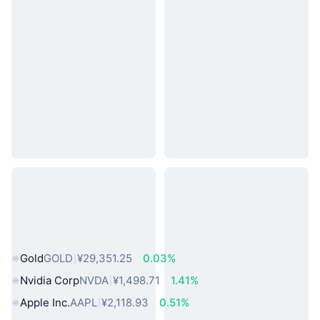
热门真实世界资产
Gold
GOLD
¥29,351.25
0.03%
Nvidia Corp
NVDA
¥1,498.71
1.41%
Apple Inc.
AAPL
¥2,118.93
0.51%