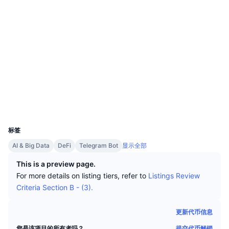
顶级交易者
文章
交易所流入/流出
DEX API
转换器
社交媒体
排行榜
现货
0xb814...7C5A06
情绪
企业
简讯
合约
指标
热门
衍生品
Audits
定价
CMC Launch
即将推出
恐惧和贪婪指数
etherscan.io
资源
浏览器
CMC Labs
最近添加
山寨币季节指数
钱包
CMC Max
领涨和领跌
市场周期指标
UCID
19932
文档
头条新闻
标签
访问最多
比特币市值占比
常见问题解答
AI & Big Data
DeFi
Telegram Bot
显示全部
Telegram 机器人
社区情绪
CoinMarketCap 20 指数
This is a preview page.
AI 集成
For more details on listing tiers, refer to
Listings Review
广告
区块链排名
CoinMarketCap 100 指数
Criteria Section B - (3).
CMC代理中心
更新代币信息
预测市场
ETF资金流向
网站微件
技能市场
提交代币解锁
您是该项目的所有者吗？