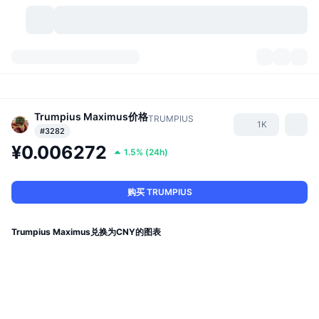
加密货币
仪表盘
加密货币
DexScan
Trumpius Maximus
价格
市场
排名
TRUMPIUS
1K
#3282
¥0.006272
信号
交易所
分类
New
市场概况
1.5%
(
24h
)
热门
社区
历史记录
现货市场
中心化交易所
购买 TRUMPIUS
新
动态
API
代币解锁
加密货币数量
现货
Trumpius Maximus兑换为CNY的图表
涨幅榜
话题
收益
产品
比特币金库
衍生品
API
模因 (Memes) 探索工具
直播活动
真实世界资产
币安币金库
产品
加密货币 API
去中心化交易所