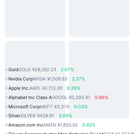
热门真实世界资产
Gold
GOLD
¥29,292.23
2.07%
Nvidia Corp
NVDA
¥1,509.83
2.27%
Apple Inc.
AAPL
¥2,113.26
0.29%
Alphabet Inc Class A
GOOGL
¥2,393.81
0.96%
Microsoft Corp
MSFT
¥3,370
0.03%
Silver
SILVER
¥428.91
3.05%
Amazon.com Inc
AMZN
¥1,850.92
0.82%