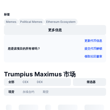
即将进行的销售活动
UCID
资金费率
34976
学习赚币
标签
Memes
Political Memes
Ethereum Ecosystem
日历
更多信息
ICO日历
更新代币信息
活动日历
提交代币解锁
您是该项目的所有者吗？
领取社区徽章
Trumpius Maximus 市场
全部
CEX
DEX
筛选器
现货
永续合约
期货