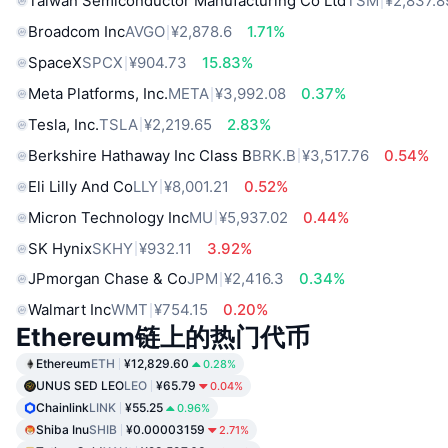
Taiwan Semiconductor Manufacturing Co Ltd
TSM
¥2,837.8
Broadcom Inc
AVGO
¥2,878.6
1.71%
SpaceX
SPCX
¥904.73
15.83%
Meta Platforms, Inc.
META
¥3,992.08
0.37%
Tesla, Inc.
TSLA
¥2,219.65
2.83%
Berkshire Hathaway Inc Class B
BRK.B
¥3,517.76
0.54%
Eli Lilly And Co
LLY
¥8,001.21
0.52%
Micron Technology Inc
MU
¥5,937.02
0.44%
SK Hynix
SKHY
¥932.11
3.92%
JPmorgan Chase & Co
JPM
¥2,416.3
0.34%
Walmart Inc
WMT
¥754.15
0.20%
Ethereum链上的热门代币
Ethereum
ETH
¥12,829.60
0.28%
UNUS SED LEO
LEO
¥65.79
0.04%
Chainlink
LINK
¥55.25
0.96%
Shiba Inu
SHIB
¥0.00003159
2.71%