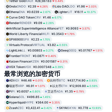
Tether Gold
XAUt
¥28,597.63
0.44%
Ondo
ONDO
¥2.39
Lido DAO
LDO
¥1.96
4.26%
2.03%
Ethena
ENA
¥0.6239
Lighter
LIT
¥16.11
2.67%
10.37%
Curve DAO Token
CRV
¥1.46
6.17%
Render
RENDER
¥9.09
2.28%
Artificial Superintelligence Alliance
FET
¥0.9093
3.57%
World Liberty Financial
WLFI
¥0.3543
1.79%
SPX6900
SPX
¥2.23
1.70%
Virtuals Protocol
VIRTUAL
¥3.82
0.55%
LightLink
LL
¥0.00803
Geeq
GEEQ
¥0.01767
0.27%
1.51%
Frontier
FRONT
¥0.0871
0.40%
Kaizen Finance
KZEN
¥0.001587
0.31%
VGX Token
VGX
¥0.0007348
0.39%
最常浏览的加密货币
ADI
ADI
¥46.46
比特币
BTC
¥437,714.90
0.01%
0.93%
瑞波币
XRP
¥6.91
以太币
ETH
¥12,909.80
1.07%
0.59%
Pi
PI
¥0.6057
艾达币
ADA
¥1.35
0.80%
0.79%
Solana
SOL
¥496.85
1.45%
Hyperliquid
HYPE
¥364.00
3.35%
Zcash
ZEC
¥3,422.41
SKYAI
SKYAI
¥0.778
0.42%
13.93%