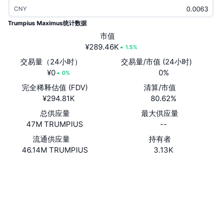
热门
加密货币 ETF
CNY
学习
CMC 模型上下文协议
Trumpius Maximus统计数据
新版
比特币 ETF
市值
x402
新闻
¥289.46K
1.5%
加密
以太币 ETF
交易量（24小时）
交易量/市值 (24小时)
币安学院
¥0
0%
0%
政治
技术分析
完全稀释估值 (FDV)
清算/市值
研究报告
¥294.81K
80.62%
体育运动
RSI
视频
总供应量
最大供应量
47M TRUMPIUS
--
金融
MACD
词汇表
流通供应量
持有者
46.14M TRUMPIUS
3.13K
技术
衍生品
活动
网站
Website
社交媒体
NFT
总览
空投
合约
0x4700...69B323
NFT 总体统计数据
浏览器
etherscan.io
清算
钻石奖励
钱包