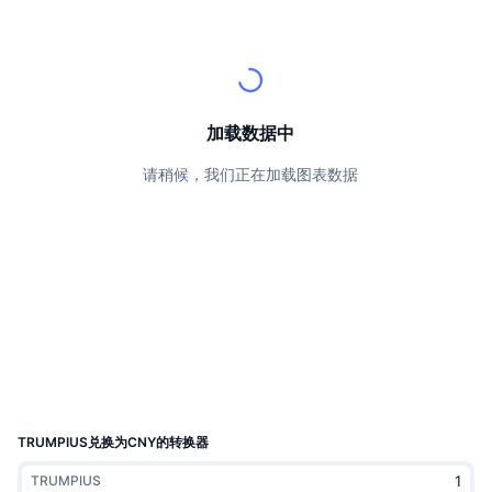
顶级交易者
文章
交易所流入/流出
DEX API
转换器
排行榜
现货
情绪
企业
简讯
指标
热门
衍生品
定价
CMC Launch
即将推出
恐惧和贪婪指数
加载数据中
资源
CMC Labs
请稍候，我们正在加载图表数据
最近添加
山寨币季节指数
CMC Max
领涨和领跌
市场周期指标
文档
头条新闻
访问最多
比特币市值占比
常见问题解答
Telegram 机器人
社区情绪
CoinMarketCap 20 指数
AI 集成
广告
区块链排名
CoinMarketCap 100 指数
CMC代理中心
TRUMPIUS兑换为CNY的转换器
预测市场
ETF资金流向
网站微件
技能市场
TRUMPIUS