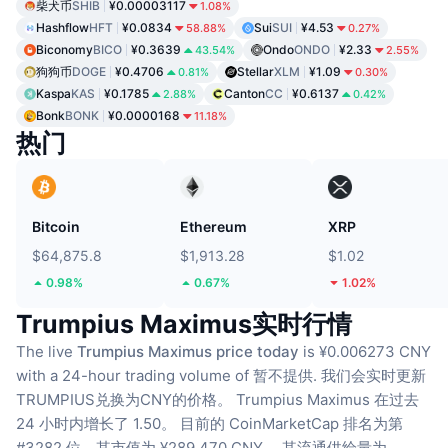
柴犬币
SHIB
¥0.00003117
1.08%
Hashflow
HFT
¥0.0834
Sui
SUI
¥4.53
58.88%
0.27%
Biconomy
BICO
¥0.3639
Ondo
ONDO
¥2.33
43.54%
2.55%
狗狗币
DOGE
¥0.4706
Stellar
XLM
¥1.09
0.81%
0.30%
Kaspa
KAS
¥0.1785
Canton
CC
¥0.6137
2.88%
0.42%
Bonk
BONK
¥0.0000168
11.18%
热门
Bitcoin
Ethereum
XRP
$64,875.8
$1,913.28
$1.02
0.98%
0.67%
1.02%
Trumpius Maximus实时行情
The live
Trumpius Maximus price today
is ¥0.006273 CNY
with a 24-hour trading volume of 暂不提供.
我们会实时更新
TRUMPIUS兑换为CNY的价格。
Trumpius Maximus 在过去
24 小时内增长了 1.50。
目前的 CoinMarketCap 排名为第
#3282 位，其市值为 ¥289,470 CNY。
其流通供给量为