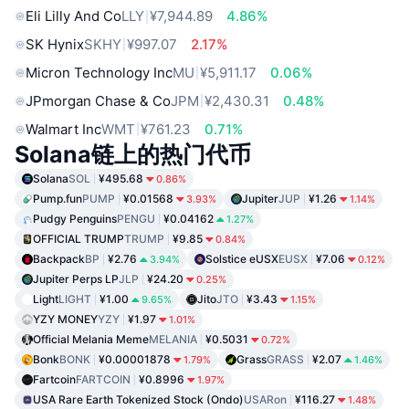
Eli Lilly And Co
LLY
¥7,944.89
4.86%
SK Hynix
SKHY
¥997.07
2.17%
Micron Technology Inc
MU
¥5,911.17
0.06%
JPmorgan Chase & Co
JPM
¥2,430.31
0.48%
Walmart Inc
WMT
¥761.23
0.71%
Solana链上的热门代币
Solana
SOL
¥495.68
0.86%
Pump.fun
PUMP
¥0.01568
Jupiter
JUP
¥1.26
3.93%
1.14%
Pudgy Penguins
PENGU
¥0.04162
1.27%
OFFICIAL TRUMP
TRUMP
¥9.85
0.84%
Backpack
BP
¥2.76
Solstice eUSX
EUSX
¥7.06
3.94%
0.12%
Jupiter Perps LP
JLP
¥24.20
0.25%
Light
LIGHT
¥1.00
Jito
JTO
¥3.43
9.65%
1.15%
YZY MONEY
YZY
¥1.97
1.01%
Official Melania Meme
MELANIA
¥0.5031
0.72%
Bonk
BONK
¥0.00001878
Grass
GRASS
¥2.07
1.79%
1.46%
Fartcoin
FARTCOIN
¥0.8996
1.97%
USA Rare Earth Tokenized Stock (Ondo)
USARon
¥116.27
1.48%