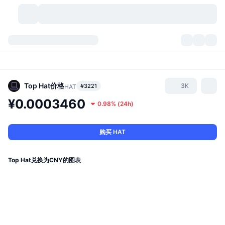
加密货币
仪表盘
加密货币
DexScan
市场
排名
Top Hat
价格
3K
#3221
HAT
¥0.0003460
0.98%
(
24h
)
信号
交易所
分类
New
市场概况
热门
社区
历史记录
现货市场
中心化交易所
购买 HAT
新
动态
API
代币解锁
加密货币数量
现货
Top Hat兑换为CNY的图表
涨幅榜
话题
收益
产品
比特币金库
衍生品
API
模因 (Memes) 探索工具
直播活动
真实世界资产
币安币金库
产品
加密货币 API
去中心化交易所