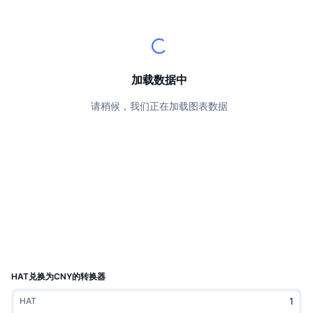
顶级交易者
文章
交易所流入/流出
DEX API
转换器
排行榜
现货
情绪
企业
简讯
指标
热门
衍生品
定价
CMC Launch
加载数据中
即将推出
恐惧和贪婪指数
请稍候，我们正在加载图表数据
资源
CMC Labs
最近添加
山寨币季节指数
CMC Max
领涨和领跌
市场周期指标
文档
头条新闻
访问最多
比特币市值占比
常见问题解答
Telegram 机器人
社区情绪
CoinMarketCap 20 指数
AI 集成
广告
区块链排名
CoinMarketCap 100 指数
CMC代理中心
HAT兑换为CNY的转换器
预测市场
ETF资金流向
网站微件
HAT
技能市场