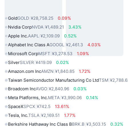
热门真实世界资产
Gold
GOLD
¥28,758.25
0.09%
Nvidia Corp
NVDA
¥1,489.21
3.43%
Apple Inc.
AAPL
¥2,109.09
0.52%
Alphabet Inc Class A
GOOGL
¥2,461.3
4.03%
Microsoft Corp
MSFT
¥3,278.53
1.09%
Silver
SILVER
¥419.09
0.02%
Amazon.com Inc
AMZN
¥1,840.85
1.72%
Taiwan Semiconductor Manufacturing Co Ltd
TSM
¥2,788.6
Broadcom Inc
AVGO
¥2,840.96
0.03%
Meta Platforms, Inc.
META
¥3,990.06
0.14%
SpaceX
SPCX
¥742.5
13.61%
Tesla, Inc.
TSLA
¥2,169.51
1.77%
Berkshire Hathaway Inc Class B
BRK.B
¥3,503.15
0.32%