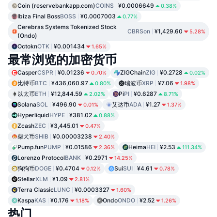
Coin (reservebankapp.com)
COINS
¥0.0006649
0.38%
Ibiza Final Boss
BOSS
¥0.0007003
0.77%
Cerebras Systems Tokenized Stock
CBRSon
¥1,429.60
5.28%
(Ondo)
Octokn
OTK
¥0.001434
1.65%
最常浏览的加密货币
Casper
CSPR
¥0.01236
ZIGChain
ZIG
¥0.2728
0.70%
0.02%
比特币
BTC
¥436,060.97
瑞波币
XRP
¥7.06
0.80%
1.98%
以太币
ETH
¥12,844.59
Pi
PI
¥0.6287
2.02%
8.71%
Solana
SOL
¥496.90
艾达币
ADA
¥1.27
0.01%
1.37%
Hyperliquid
HYPE
¥381.02
0.88%
Zcash
ZEC
¥3,445.01
0.47%
柴犬币
SHIB
¥0.00003238
2.40%
Pump.fun
PUMP
¥0.01586
Heima
HEI
¥2.53
2.36%
111.34%
Lorenzo Protocol
BANK
¥0.2971
14.25%
狗狗币
DOGE
¥0.4704
Sui
SUI
¥4.61
0.12%
0.78%
Stellar
XLM
¥1.09
2.81%
Terra Classic
LUNC
¥0.0003327
1.60%
Kaspa
KAS
¥0.176
Ondo
ONDO
¥2.52
1.18%
1.26%
热门