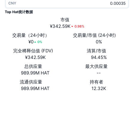
CNY
热门
加密货币 ETF
学习
CMC 模型上下文协议
Top Hat统计数据
新版
市值
比特币 ETF
x402
新闻
¥342.59K
0.98%
加密
以太币 ETF
交易量（24小时）
交易量/市值 (24小时)
币安学院
¥0
0%
0%
政治
完全稀释估值 (FDV)
清算/市值
技术分析
研究报告
¥342.59K
94.45%
体育运动
总供应量
最大供应量
RSI
视频
989.99M HAT
--
金融
MACD
流通供应量
持有者
词汇表
989.99M HAT
12.32K
技术
网站
Website
衍生品
活动
社交媒体
NFT
总览
合约
AxGAbd...Qfpump
空投
3.2
评级 (CertiK)
NFT 总体统计数据
清算
浏览器
solscan.io
钻石奖励