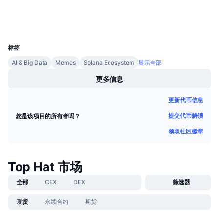
即将进行的销售活动
钱包
资金费率
学习赚币
UCID
35075
日历
标签
AI & Big Data
Memes
Solana Ecosystem
显示全部
ICO日历
更多信息
活动日历
更新代币信息
提交代币解锁
您是该项目的所有者吗？
领取社区徽章
Top Hat 市场
全部
CEX
DEX
筛选器
现货
永续合约
期货