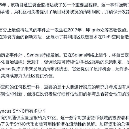
16年，该项目通过资金监控达成了另一个重要里程碑。这一事件强调了S
的承诺，为利益相关者提供了项目财务状况的清晰洞察，并确保开发
us历史上最值得注意的事件之一发生在2017年，即Ignis众筹基础设
us在筹资方面的创新方法，还展示了其利用区块链技术在DeFi空间创
历史事件外，Syncus持续发展。它在Solana网络上运作，将自己定
中心化自治组织）景观中，强调长期可持续性和社区驱动的决策制定。
yncus保持了未来发展的清晰路线图。它还提供了质押机会，允许
了其持续努力为社区提供价值。
空间的任何投资一样，重要的是个人要进行彻底的研究并考虑固有风险
其韧性和创新，但潜在投资者应仔细评估他们的参与是否符合他们的
ncus SYNC币有多少？
SYNC币的流通供应量据报约为37亿。这一数字对加密货币领域的投资者
供了关于SYNC代币市场可用性和潜在流动性的见解。加密货币的总