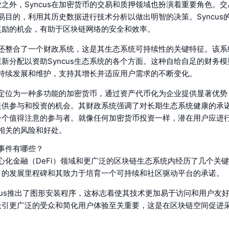
之外，Syncus在加密货币的交易和质押领域也扮演着重要角色。
行交易目的，利用其历史数据进行技术分析以做出明智的决策。Syncu
奖励的机会，有助于区块链网络的安全和效率。
us还整合了一个财政系统，这是其生态系统可持续性的关键特征。该
新分配以资助Syncus生态系统的各个方面。这种自给自足的财务
台的持续发展和维护，支持其增长并适应用户需求的不断变化。
us定位为一种多功能的加密货币，通过资产代币化为企业提供显著优
提供参与和投资的机会。其财政系统强调了对长期生态系统健康的承
一个值得注意的参与者。就像任何加密货币投资一样，潜在用户应进
us相关的风险和好处。
键事件有哪些？
去中心化金融（DeFi）领域和更广泛的区块链生态系统内经历了几个关
目的发展里程碑和其致力于培育一个可持续和社区驱动平台的承诺。
yncus推出了图形安装程序，这标志着使其技术更加易于访问和用户友
吸引更广泛的受众和简化用户体验至关重要，这是在区块链空间促进