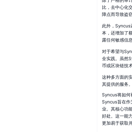
除了严格的审计
比，去中心化
障点而导致盗
此外，Sync
本，还增加了额
露任何敏感信
对于希望与Sy
全实践。虽然S
币或区块链技
这种多方面的安
其提供的服务
Syncus将如
Syncus旨
业。其核心功
好处。这一能
更加易于获取