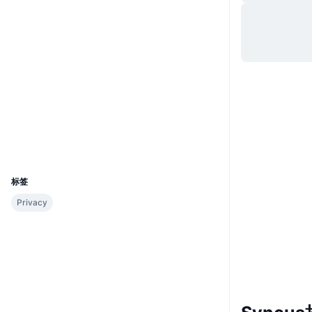
网站
Website
社交媒体
0xa41d...87b7F0
合约
3.2
评级 (CertiK)
etherscan.io
浏览器
钱包
UCID
28799
标签
Privacy