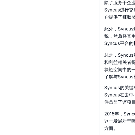
除了服务于企业
Syncus进
户提供了赚取
此外，Sync
税，然后将其重
Syncus平
总之，Sync
和利益相关者
块链空间中的
了解与Sync
Syncus的关
Syncus在
件凸显了该项
2015年，S
这一发展对于
方面。