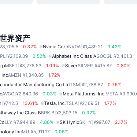
世界资产
28,705.5
0.32%
Nvidia Corp
NVDA
¥1,489.21
3.43%
PL
¥2,109.09
0.52%
Alphabet Inc Class A
GOOGL
¥2,461.3
orp
MSFT
¥3,278.53
1.09%
Silver
SILVER
¥415.87
0.80%
 Inc
AMZN
¥1,840.85
1.72%
conductor Manufacturing Co Ltd
TSM
¥2,788.62
0.76%
c
AVGO
¥2,840.96
0.03%
Meta Platforms, Inc.
META
¥3,990.
X
¥742.5
13.61%
Tesla, Inc.
TSLA
¥2,169.51
1.77%
thaway Inc Class B
BRK.B
¥3,503.15
0.32%
 Co
LLY
¥7,944.89
4.86%
SK Hynix
SKHY
¥997.07
2.17%
nology Inc
MU
¥5,911.17
0.06%