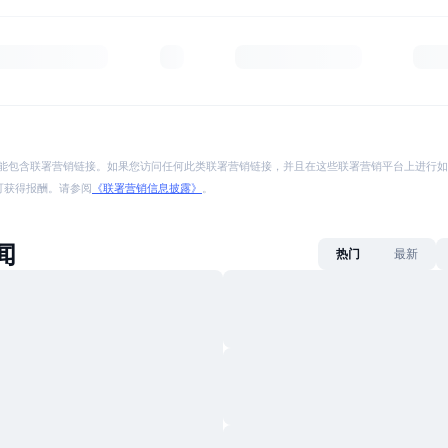
能包含联署营销链接。如果您访问任何此类联署营销链接，并且在这些联署营销平台上进行如
p 将可获得报酬。请参阅
《联署营销信息披露》
。
闻
热门
最新