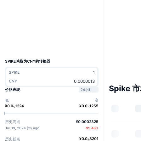
网站
Website
社交媒体
合约
0x1984...6Ebc31
浏览器
etherscan.io
钱包
UCID
31878
SPIKE兑换为CNY的转换器
SPIKE
CNY
Spike 
价格表现
24小时
低
高
¥
0.0
1224
¥
0.0
1255
5
5
历史高点
¥0.0002325
Jul 09, 2024
(
2y ago
)
-99.46
%
¥
0.0
8201
历史低点
6