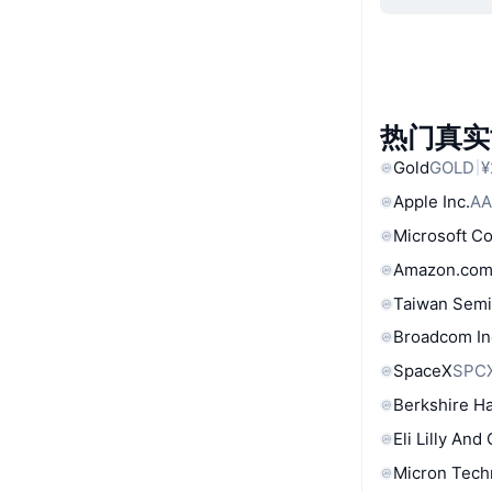
热门真实
Gold
GOLD
¥
Apple Inc.
AA
Microsoft C
Amazon.com
Taiwan Semi
Broadcom In
SpaceX
SPC
Berkshire Ha
Eli Lilly And
Micron Tech