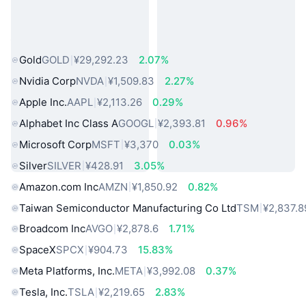
热门真实世界资产
Gold
GOLD
¥29,292.23
2.07%
Nvidia Corp
NVDA
¥1,509.83
2.27%
Apple Inc.
AAPL
¥2,113.26
0.29%
Alphabet Inc Class A
GOOGL
¥2,393.81
0.96%
Microsoft Corp
MSFT
¥3,370
0.03%
Silver
SILVER
¥428.91
3.05%
Amazon.com Inc
AMZN
¥1,850.92
0.82%
Taiwan Semiconductor Manufacturing Co Ltd
TSM
¥2,837.8
Broadcom Inc
AVGO
¥2,878.6
1.71%
SpaceX
SPCX
¥904.73
15.83%
Meta Platforms, Inc.
META
¥3,992.08
0.37%
Tesla, Inc.
TSLA
¥2,219.65
2.83%