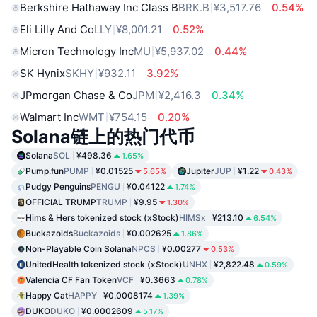
Berkshire Hathaway Inc Class B
BRK.B
¥3,517.76
0.54%
Eli Lilly And Co
LLY
¥8,001.21
0.52%
Micron Technology Inc
MU
¥5,937.02
0.44%
SK Hynix
SKHY
¥932.11
3.92%
JPmorgan Chase & Co
JPM
¥2,416.3
0.34%
Walmart Inc
WMT
¥754.15
0.20%
Solana链上的热门代币
Solana
SOL
¥498.36
1.65%
Pump.fun
PUMP
¥0.01525
Jupiter
JUP
¥1.22
5.65%
0.43%
Pudgy Penguins
PENGU
¥0.04122
1.74%
OFFICIAL TRUMP
TRUMP
¥9.95
1.30%
Hims & Hers tokenized stock (xStock)
HIMSx
¥213.10
6.54%
Buckazoids
Buckazoids
¥0.002625
1.86%
Non-Playable Coin Solana
NPCS
¥0.00277
0.53%
UnitedHealth tokenized stock (xStock)
UNHX
¥2,822.48
0.59%
Valencia CF Fan Token
VCF
¥0.3663
0.78%
Happy Cat
HAPPY
¥0.0008174
1.39%
DUKO
DUKO
¥0.0002609
5.17%