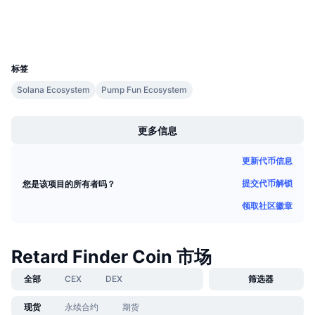
即将进行的销售活动
钱包
资金费率
学习赚币
UCID
36171
日历
标签
Solana Ecosystem
Pump Fun Ecosystem
ICO日历
Boost
更多信息
活动日历
更新代币信息
提交代币解锁
您是该项目的所有者吗？
领取社区徽章
Retard Finder Coin 市场
全部
CEX
DEX
筛选器
现货
永续合约
期货