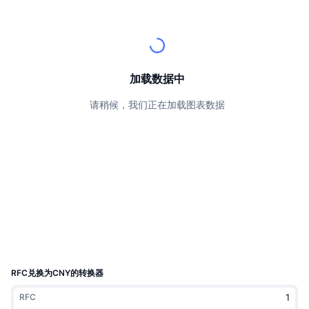
顶级交易者
文章
交易所流入/流出
DEX API
转换器
排行榜
现货
情绪
企业
简讯
指标
热门
衍生品
定价
CMC Launch
加载数据中
即将推出
恐惧和贪婪指数
请稍候，我们正在加载图表数据
资源
CMC Labs
最近添加
山寨币季节指数
CMC Max
领涨和领跌
市场周期指标
文档
头条新闻
访问最多
比特币市值占比
常见问题解答
Telegram 机器人
社区情绪
CoinMarketCap 20 指数
AI 集成
广告
区块链排名
CoinMarketCap 100 指数
CMC代理中心
RFC兑换为CNY的转换器
预测市场
ETF资金流向
网站微件
RFC
技能市场