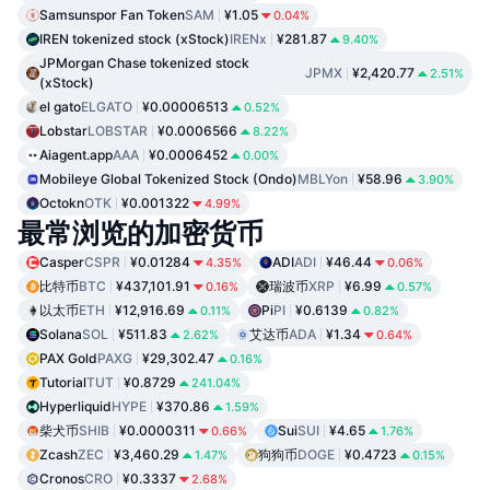
Samsunspor Fan Token
SAM
¥1.05
0.04%
IREN tokenized stock (xStock)
IRENx
¥281.87
9.40%
JPMorgan Chase tokenized stock
JPMX
¥2,420.77
2.51%
(xStock)
el gato
ELGATO
¥0.00006513
0.52%
Lobstar
LOBSTAR
¥0.0006566
8.22%
Aiagent.app
AAA
¥0.0006452
0.00%
Mobileye Global Tokenized Stock (Ondo)
MBLYon
¥58.96
3.90%
Octokn
OTK
¥0.001322
4.99%
最常浏览的加密货币
Casper
CSPR
¥0.01284
ADI
ADI
¥46.44
4.35%
0.06%
比特币
BTC
¥437,101.91
瑞波币
XRP
¥6.99
0.16%
0.57%
以太币
ETH
¥12,916.69
Pi
PI
¥0.6139
0.11%
0.82%
Solana
SOL
¥511.83
艾达币
ADA
¥1.34
2.62%
0.64%
PAX Gold
PAXG
¥29,302.47
0.16%
Tutorial
TUT
¥0.8729
241.04%
Hyperliquid
HYPE
¥370.86
1.59%
柴犬币
SHIB
¥0.0000311
Sui
SUI
¥4.65
0.66%
1.76%
Zcash
ZEC
¥3,460.29
狗狗币
DOGE
¥0.4723
1.47%
0.15%
Cronos
CRO
¥0.3337
2.68%