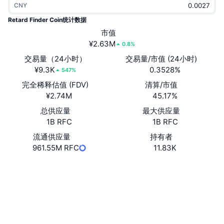
CNY
热门
加密货币 ETF
学习
CMC 模型上下文协议
Retard Finder Coin统计数据
新版
市值
比特币 ETF
x402
新闻
¥2.63M
0.8%
加密
以太币 ETF
交易量（24小时）
交易量/市值 (24小时)
币安学院
¥9.3K
0.3528%
547%
政治
完全稀释估值 (FDV)
清算/市值
技术分析
研究报告
¥2.74M
45.17%
体育运动
总供应量
最大供应量
RSI
视频
1B RFC
1B RFC
金融
MACD
流通供应量
持有者
词汇表
961.55M RFC
11.83K
技术
网站
Website
衍生品
活动
社交媒体
NFT
总览
合约
C3DwDj...29pump
空投
3.4
评级 (CertiK)
NFT 总体统计数据
清算
浏览器
solscan.io
钻石奖励