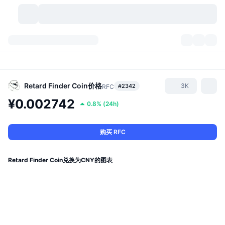
加密货币
仪表盘
加密货币
DexScan
市场
排名
Retard Finder Coin
价格
3K
#2342
RFC
¥0.002742
0.8%
(
24h
)
信号
交易所
分类
New
市场概况
热门
社区
历史记录
现货市场
中心化交易所
购买 RFC
新
动态
API
代币解锁
加密货币数量
现货
Retard Finder Coin兑换为CNY的图表
涨幅榜
话题
收益
产品
比特币金库
衍生品
API
模因 (Memes) 探索工具
直播活动
真实世界资产
币安币金库
产品
加密货币 API
去中心化交易所