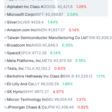
Alphabet Inc Class A
GOOGL
¥2,421.6
1.29%
Microsoft Corp
MSFT
¥3,366.67
2.54%
Silver
SILVER
¥429.4
1.44%
Amazon.com Inc
AMZN
¥1,837.37
0.14%
Taiwan Semiconductor Manufacturing Co Ltd
TSM
¥2,836.
Broadcom Inc
AVGO
¥2,846.3
0.55%
SpaceX
SPCX
¥772.26
6.14%
Meta Platforms, Inc.
META
¥3,975.59
0.19%
Tesla, Inc.
TSLA
¥2,162.2
0.63%
Berkshire Hathaway Inc Class B
BRK.B
¥3,529.12
1.11%
Eli Lilly And Co
LLY
¥8,036.39
1.89%
SK Hynix
SKHY
¥972.27
4.97%
Micron Technology Inc
MU
¥6,004.44
1.31%
JPmorgan Chase & Co
JPM
¥2,406.46
0.82%