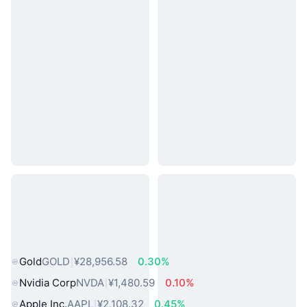
热门真实世界资产
Gold
GOLD
¥28,956.58
0.30%
Nvidia Corp
NVDA
¥1,480.59
0.10%
Apple Inc.
AAPL
¥2,108.32
0.45%