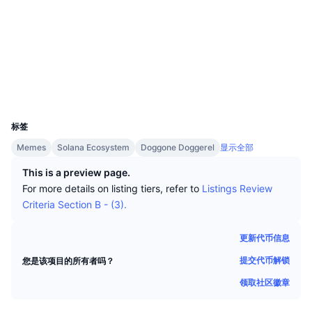
顶级交易者
文章
交易所流入/流出
DEX API
转换器
社交媒体
排行榜
现货
合约
DUp2qM...VLpump
情绪
企业
简讯
指标
热门
浏览器
solscan.io
衍生品
定价
钱包
CMC Launch
即将推出
恐惧和贪婪指数
UCID
资源
33244
CMC Labs
最近添加
山寨币季节指数
标签
CMC Max
领涨和领跌
市场周期指标
Memes
Solana Ecosystem
Doggone Doggerel
显示全部
文档
This is a preview page.
头条新闻
访问最多
比特币市值占比
For more details on listing tiers, refer to
Listings Review
常见问题解答
Criteria Section B - (3).
Telegram 机器人
社区情绪
CoinMarketCap 20 指数
AI 集成
更新代币信息
广告
区块链排名
CoinMarketCap 100 指数
提交代币解锁
您是该项目的所有者吗？
CMC代理中心
领取社区徽章
预测市场
ETF资金流向
网站微件
技能市场