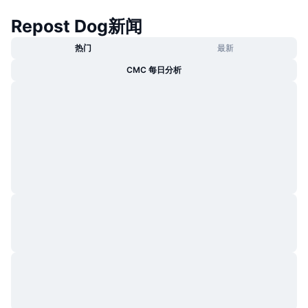
热门
加密货币 ETF
Repost Dog新闻
学习
CMC 模型上下文协议
新版
比特币 ETF
热门
最新
x402
新闻
CMC 每日分析
加密
以太币 ETF
币安学院
政治
技术分析
研究报告
体育运动
RSI
视频
金融
MACD
词汇表
技术
衍生品
活动
NFT
总览
空投
NFT 总体统计数据
清算
钻石奖励