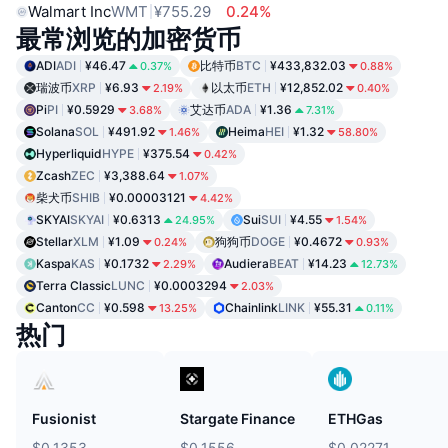
Walmart Inc
WMT
¥755.29
0.24%
最常浏览的加密货币
ADI
ADI
¥46.47
比特币
BTC
¥433,832.03
0.37%
0.88%
瑞波币
XRP
¥6.93
以太币
ETH
¥12,852.02
2.19%
0.40%
Pi
PI
¥0.5929
艾达币
ADA
¥1.36
3.68%
7.31%
Solana
SOL
¥491.92
Heima
HEI
¥1.32
1.46%
58.80%
Hyperliquid
HYPE
¥375.54
0.42%
Zcash
ZEC
¥3,388.64
1.07%
柴犬币
SHIB
¥0.00003121
4.42%
SKYAI
SKYAI
¥0.6313
Sui
SUI
¥4.55
24.95%
1.54%
Stellar
XLM
¥1.09
狗狗币
DOGE
¥0.4672
0.24%
0.93%
Kaspa
KAS
¥0.1732
Audiera
BEAT
¥14.23
2.29%
12.73%
Terra Classic
LUNC
¥0.0003294
2.03%
Canton
CC
¥0.598
Chainlink
LINK
¥55.31
13.25%
0.11%
热门
Fusionist
Stargate Finance
ETHGas
$0.1353
$0.1556
$0.02271