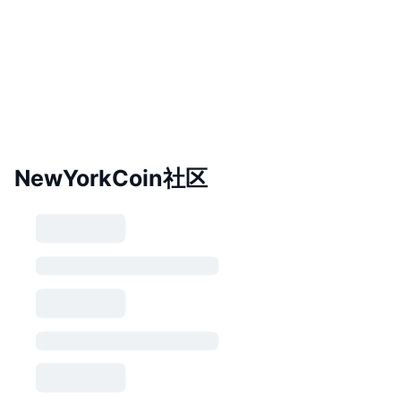
NewYorkCoin社区