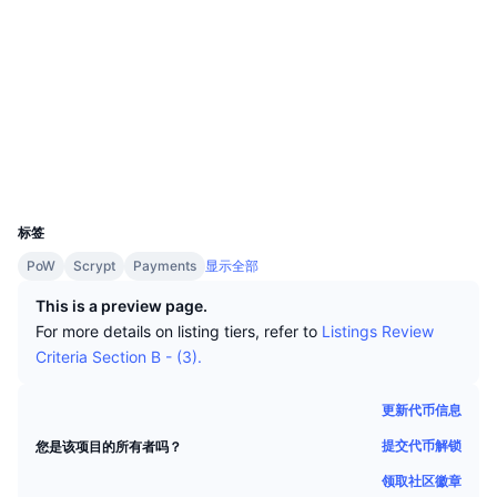
顶级交易者
文章
网站
交易所流入/流出
DEX API
转换器
排行榜
现货
情绪
企业
简讯
社交媒体
指标
热门
衍生品
2.2
评级 (CertiK)
定价
CMC Launch
即将推出
恐惧和贪婪指数
chainz.cryptoid.info
浏览器
资源
CMC Labs
最近添加
山寨币季节指数
UCID
298
CMC Max
领涨和领跌
标签
市场周期指标
文档
PoW
Scrypt
Payments
显示全部
头条新闻
访问最多
比特币市值占比
常见问题解答
This is a preview page.
Telegram 机器人
For more details on listing tiers, refer to
Listings Review
社区情绪
CoinMarketCap 20 指数
Criteria Section B - (3).
AI 集成
广告
区块链排名
CoinMarketCap 100 指数
更新代币信息
CMC代理中心
提交代币解锁
您是该项目的所有者吗？
预测市场
ETF资金流向
网站微件
技能市场
领取社区徽章