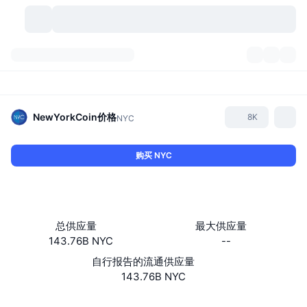
加密货币
仪表盘
加密货币
DexScan
市场
排名
NewYorkCoin
价格
8K
NYC
信号
交易所
分类
New
市场概况
购买 NYC
热门
社区
历史记录
现货市场
中心化交易所
新
动态
API
代币解锁
加密货币数量
现货
总供应量
最大供应量
143.76B NYC
--
涨幅榜
话题
收益
产品
比特币金库
衍生品
API
自行报告的流通供应量
模因 (Memes) 探索工具
143.76B NYC
直播活动
真实世界资产
币安币金库
产品
加密货币 API
去中心化交易所
Website