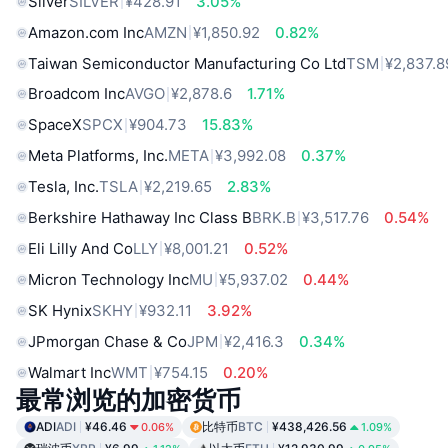
Silver
SILVER
¥428.91
3.05%
Amazon.com Inc
AMZN
¥1,850.92
0.82%
Taiwan Semiconductor Manufacturing Co Ltd
TSM
¥2,837.8
Broadcom Inc
AVGO
¥2,878.6
1.71%
SpaceX
SPCX
¥904.73
15.83%
Meta Platforms, Inc.
META
¥3,992.08
0.37%
Tesla, Inc.
TSLA
¥2,219.65
2.83%
Berkshire Hathaway Inc Class B
BRK.B
¥3,517.76
0.54%
Eli Lilly And Co
LLY
¥8,001.21
0.52%
Micron Technology Inc
MU
¥5,937.02
0.44%
SK Hynix
SKHY
¥932.11
3.92%
JPmorgan Chase & Co
JPM
¥2,416.3
0.34%
Walmart Inc
WMT
¥754.15
0.20%
最常浏览的加密货币
ADI
ADI
¥46.46
比特币
BTC
¥438,426.56
0.06%
1.09%