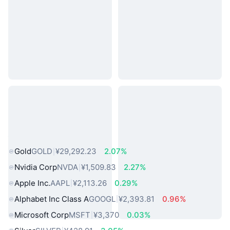
热门真实世界资产
Gold
GOLD
¥29,292.23
2.07%
Nvidia Corp
NVDA
¥1,509.83
2.27%
Apple Inc.
AAPL
¥2,113.26
0.29%
Alphabet Inc Class A
GOOGL
¥2,393.81
0.96%
Microsoft Corp
MSFT
¥3,370
0.03%