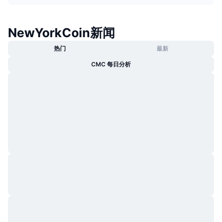
热门
加密货币 ETF
学习
CMC 模型上下文协议
NewYorkCoin新闻
新版
比特币 ETF
x402
新闻
热门
最新
加密
以太币 ETF
币安学院
CMC 每日分析
政治
技术分析
研究报告
体育运动
RSI
视频
金融
MACD
词汇表
技术
衍生品
活动
NFT
总览
空投
NFT 总体统计数据
清算
钻石奖励