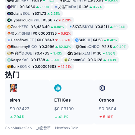
瑞波币
XRP
¥6.99
以太币
ETH
¥12,930.99
1.12%
0.95%
Pi
PI
¥0.6066
艾达币
ADA
¥1.36
2.90%
0.77%
Solana
SOL
¥501.73
2.35%
Hyperliquid
HYPE
¥366.72
2.20%
Zcash
ZEC
¥3,433.49
SKYAI
SKYAI
¥0.8211
0.98%
20.24%
柴犬币
SHIB
¥0.00003135
0.92%
Hashflow
HFT
¥0.08343
Sui
SUI
¥4.58
58.67%
0.40%
Biconomy
BICO
¥0.3996
Ondo
ONDO
¥2.38
62.03%
0.49%
狗狗币
DOGE
¥0.4735
Stellar
XLM
¥1.10
1.43%
1.56%
Kaspa
KAS
¥0.1788
Canton
CC
¥0.6128
3.84%
0.43%
Bonk
BONK
¥0.00001683
12.21%
热门
siren
ETHGas
Cronos
$0.03427
$0.03109
$0.0504
7.94%
41.1%
5.16%
CoinMarketCap
加密货币
NewYorkCoin