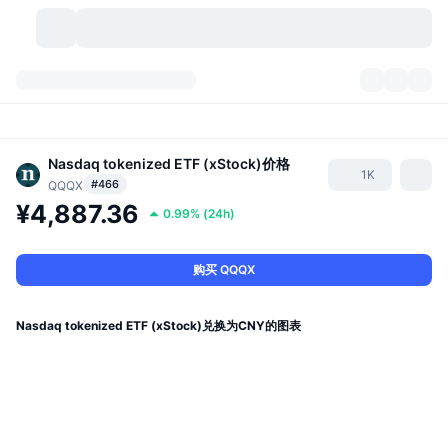
加密货币
仪表盘
加密货币
DexScan
Nasdaq tokenized ETF (xStock)
价格
市场
排名
1K
#466
QQQX
¥4,887.36
信号
交易所
分类
New
市场概况
0.99%
(
24h
)
热门
社区
历史记录
现货市场
中心化交易所
购买 QQQX
新
动态
API
代币解锁
加密货币数量
现货
Nasdaq tokenized ETF (xStock)兑换为CNY的图表
涨幅榜
话题
收益
产品
比特币金库
衍生品
API
模因 (Memes) 探索工具
直播活动
真实世界资产
币安币金库
产品
加密货币 API
去中心化交易所