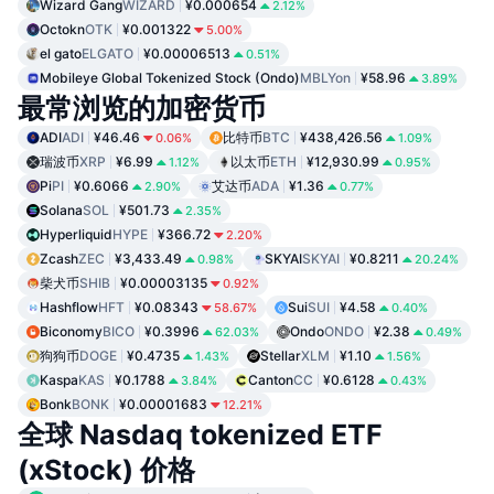
Wizard Gang
WIZARD
¥0.000654
2.12%
Octokn
OTK
¥0.001322
5.00%
el gato
ELGATO
¥0.00006513
0.51%
Mobileye Global Tokenized Stock (Ondo)
MBLYon
¥58.96
3.89%
最常浏览的加密货币
ADI
ADI
¥46.46
比特币
BTC
¥438,426.56
0.06%
1.09%
瑞波币
XRP
¥6.99
以太币
ETH
¥12,930.99
1.12%
0.95%
Pi
PI
¥0.6066
艾达币
ADA
¥1.36
2.90%
0.77%
Solana
SOL
¥501.73
2.35%
Hyperliquid
HYPE
¥366.72
2.20%
Zcash
ZEC
¥3,433.49
SKYAI
SKYAI
¥0.8211
0.98%
20.24%
柴犬币
SHIB
¥0.00003135
0.92%
Hashflow
HFT
¥0.08343
Sui
SUI
¥4.58
58.67%
0.40%
Biconomy
BICO
¥0.3996
Ondo
ONDO
¥2.38
62.03%
0.49%
狗狗币
DOGE
¥0.4735
Stellar
XLM
¥1.10
1.43%
1.56%
Kaspa
KAS
¥0.1788
Canton
CC
¥0.6128
3.84%
0.43%
Bonk
BONK
¥0.00001683
12.21%
全球 Nasdaq tokenized ETF
(xStock) 价格