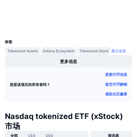
浏览器
即将进行的销售活动
资金费率
学习赚币
钱包
日历
UCID
37057
标签
ICO日历
Tokenized Assets
Solana Ecosystem
Tokenized Stock
显示全部
活动日历
更多信息
更新代币信息
提交代币解锁
您是该项目的所有者吗？
领取社区徽章
Nasdaq tokenized ETF (xStock)
市场
全部
CEX
DEX
筛选器