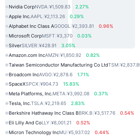
Nvidia Corp
NVDA
¥1,509.83
2.27%
Apple Inc.
AAPL
¥2,113.26
0.29%
Alphabet Inc Class A
GOOGL
¥2,393.81
0.96%
Microsoft Corp
MSFT
¥3,370
0.03%
Silver
SILVER
¥428.91
3.05%
Amazon.com Inc
AMZN
¥1,850.92
0.82%
Taiwan Semiconductor Manufacturing Co Ltd
TSM
¥2,837.8
Broadcom Inc
AVGO
¥2,878.6
1.71%
SpaceX
SPCX
¥904.73
15.83%
Meta Platforms, Inc.
META
¥3,992.08
0.37%
Tesla, Inc.
TSLA
¥2,219.65
2.83%
Berkshire Hathaway Inc Class B
BRK.B
¥3,517.76
0.54%
Eli Lilly And Co
LLY
¥8,001.21
0.52%
Micron Technology Inc
MU
¥5,937.02
0.44%