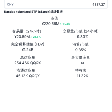
热门
加密货币 ETF
CNY
学习
CMC 模型上下文协议
Nasdaq tokenized ETF (xStock)统计数据
新版
比特币 ETF
市值
x402
新闻
¥220.56M
1.03%
加密
以太币 ETF
交易量（24小时）
交易量/市值 (24小时)
币安学院
¥20.59M
9.33%
21.5%
政治
技术分析
完全稀释估值 (FDV)
清算/市值
研究报告
¥1.24B
9.85%
体育运动
RSI
视频
总供应量
最大供应量
254.46K QQQX
∞
金融
MACD
词汇表
流通供应量
持有者
45.13K QQQX
11.32K
技术
衍生品
活动
网站
Website
社交媒体
NFT
总览
空投
Xs8S1u...WAmWHZ
合约
NFT 总体统计数据
清算
钻石奖励
solscan.io