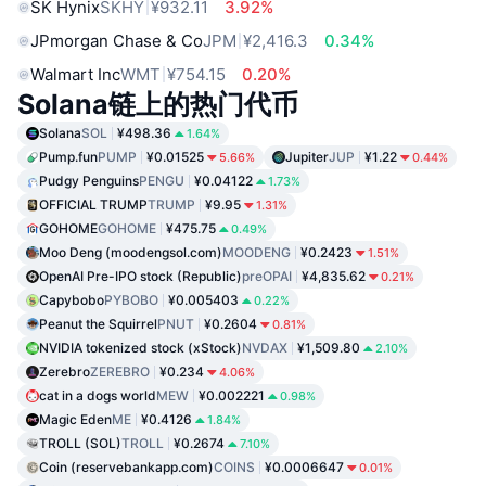
SK Hynix
SKHY
¥932.11
3.92%
JPmorgan Chase & Co
JPM
¥2,416.3
0.34%
Walmart Inc
WMT
¥754.15
0.20%
Solana链上的热门代币
Solana
SOL
¥498.36
1.64%
Pump.fun
PUMP
¥0.01525
Jupiter
JUP
¥1.22
5.66%
0.44%
Pudgy Penguins
PENGU
¥0.04122
1.73%
OFFICIAL TRUMP
TRUMP
¥9.95
1.31%
GOHOME
GOHOME
¥475.75
0.49%
Moo Deng (moodengsol.com)
MOODENG
¥0.2423
1.51%
OpenAI Pre-IPO stock (Republic)
preOPAI
¥4,835.62
0.21%
Capybobo
PYBOBO
¥0.005403
0.22%
Peanut the Squirrel
PNUT
¥0.2604
0.81%
NVIDIA tokenized stock (xStock)
NVDAX
¥1,509.80
2.10%
Zerebro
ZEREBRO
¥0.234
4.06%
cat in a dogs world
MEW
¥0.002221
0.98%
Magic Eden
ME
¥0.4126
1.84%
TROLL (SOL)
TROLL
¥0.2674
7.10%
Coin (reservebankapp.com)
COINS
¥0.0006647
0.01%