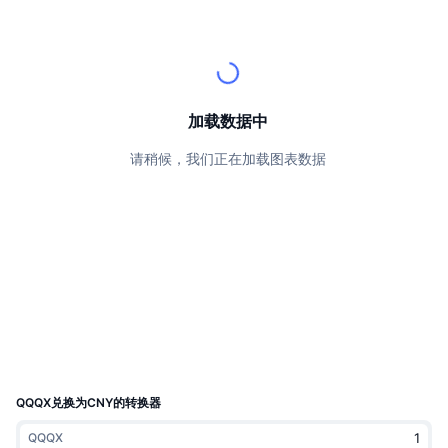
顶级交易者
文章
交易所流入/流出
DEX API
转换器
排行榜
现货
情绪
企业
简讯
指标
热门
衍生品
定价
CMC Launch
即将推出
恐惧和贪婪指数
加载数据中
资源
CMC Labs
请稍候，我们正在加载图表数据
最近添加
山寨币季节指数
CMC Max
领涨和领跌
市场周期指标
文档
头条新闻
访问最多
比特币市值占比
常见问题解答
Telegram 机器人
社区情绪
CoinMarketCap 20 指数
AI 集成
广告
区块链排名
CoinMarketCap 100 指数
CMC代理中心
QQQX兑换为CNY的转换器
预测市场
ETF资金流向
网站微件
技能市场
QQQX