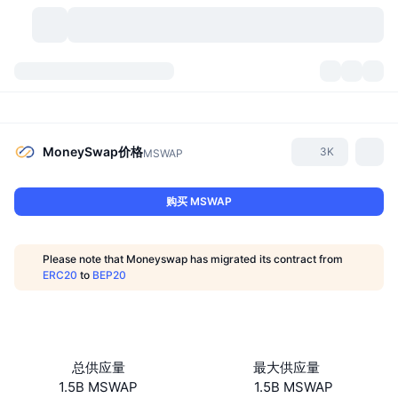
加密货币
仪表盘
加密货币
DexScan
市场
排名
MoneySwap
价格
3K
MSWAP
信号
交易所
分类
New
市场概况
购买 MSWAP
热门
社区
历史记录
现货市场
中心化交易所
Please note that Moneyswap has migrated its contract from
新
动态
API
代币解锁
加密货币数量
ERC20
to
BEP20
现货
涨幅榜
话题
收益
产品
比特币金库
衍生品
API
模因 (Memes) 探索工具
直播活动
真实世界资产
币安币金库
产品
加密货币 API
总供应量
最大供应量
去中心化交易所
1.5B MSWAP
1.5B MSWAP