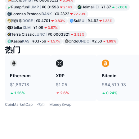
柴犬币
SHIB
¥0.00003252
3.04%
Pump.fun
PUMP
¥0.01598
Heima
HEI
¥1.87
2.14%
57.06%
Lorenzo Protocol
BANK
¥0.2822
22.79%
狗狗币
DOGE
¥0.4701
Sui
SUI
¥4.62
0.83%
1.38%
Stellar
XLM
¥1.09
3.57%
Terra Classic
LUNC
¥0.0003321
2.52%
Kaspa
KAS
¥0.1756
Ondo
ONDO
¥2.50
1.57%
1.99%
热门
Ethereum
XRP
Bitcoin
$1,897.18
$1.05
$64,519.93
1.26%
2.6%
0.24%
CoinMarketCap
代币
MoneySwap