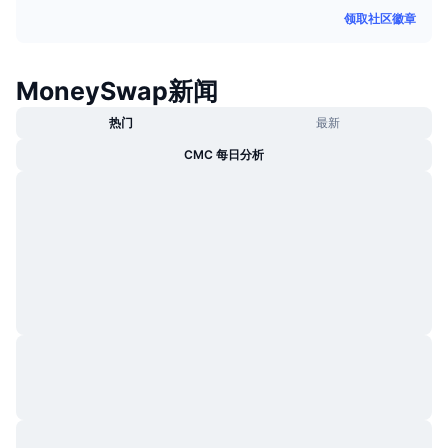
热门
加密货币 ETF
领取社区徽章
学习
CMC 模型上下文协议
新版
比特币 ETF
x402
新闻
MoneySwap新闻
加密
以太币 ETF
热门
最新
币安学院
CMC 每日分析
政治
技术分析
研究报告
体育运动
RSI
视频
金融
MACD
词汇表
技术
衍生品
活动
NFT
总览
空投
NFT 总体统计数据
清算
钻石奖励