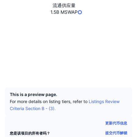
顶级交易者
文章
交易所流入/流出
DEX API
转换器
流通供应量
排行榜
现货
1.5B MSWAP
情绪
企业
简讯
指标
热门
衍生品
网站
Website
Whitepaper
定价
CMC Launch
即将推出
社交媒体
恐惧和贪婪指数
资源
CMC Labs
合约
0xdD5a...0bf2d0
最近添加
山寨币季节指数
3.0
评级 (CertiK)
CMC Max
浏览器
bscscan.com
领涨和领跌
市场周期指标
文档
钱包
头条新闻
UCID
访问最多
比特币市值占比
8188
常见问题解答
Telegram 机器人
社区情绪
CoinMarketCap 20 指数
This is a preview page.
For more details on listing tiers, refer to
Listings Review
AI 集成
广告
区块链排名
Criteria Section B - (3).
CoinMarketCap 100 指数
CMC代理中心
更新代币信息
预测市场
ETF资金流向
网站微件
技能市场
提交代币解锁
您是该项目的所有者吗？