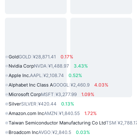
热门真实世界资产
Gold
GOLD
¥28,871.41
0.17%
Nvidia Corp
NVDA
¥1,488.97
3.43%
Apple Inc.
AAPL
¥2,108.74
0.52%
Alphabet Inc Class A
GOOGL
¥2,460.9
4.03%
Microsoft Corp
MSFT
¥3,277.99
1.09%
Silver
SILVER
¥420.44
0.13%
Amazon.com Inc
AMZN
¥1,840.55
1.72%
Taiwan Semiconductor Manufacturing Co Ltd
TSM
¥2,788.1
Broadcom Inc
AVGO
¥2,840.5
0.03%