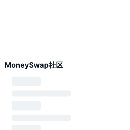
MoneySwap社区