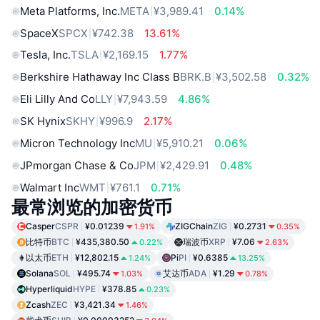
Meta Platforms, Inc.
META
¥3,989.41
0.14%
SpaceX
SPCX
¥742.38
13.61%
Tesla, Inc.
TSLA
¥2,169.15
1.77%
Berkshire Hathaway Inc Class B
BRK.B
¥3,502.58
0.32%
Eli Lilly And Co
LLY
¥7,943.59
4.86%
SK Hynix
SKHY
¥996.9
2.17%
Micron Technology Inc
MU
¥5,910.21
0.06%
JPmorgan Chase & Co
JPM
¥2,429.91
0.48%
Walmart Inc
WMT
¥761.1
0.71%
最常浏览的加密货币
Casper
CSPR
¥0.01239
ZIGChain
ZIG
¥0.2731
1.91%
0.35%
比特币
BTC
¥435,380.50
瑞波币
XRP
¥7.06
0.22%
2.63%
以太币
ETH
¥12,802.15
Pi
PI
¥0.6385
1.24%
13.25%
Solana
SOL
¥495.74
艾达币
ADA
¥1.29
1.03%
0.78%
Hyperliquid
HYPE
¥378.85
0.23%
Zcash
ZEC
¥3,421.34
1.46%