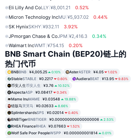
Eli Lilly And Co
LLY
¥8,001.21
0.52%
Micron Technology Inc
MU
¥5,937.02
0.44%
SK Hynix
SKHY
¥932.11
3.92%
JPmorgan Chase & Co
JPM
¥2,416.3
0.34%
Walmart Inc
WMT
¥754.15
0.20%
BNB Smart Chain (BEP20)链上的
热门代币
BNB
BNB
¥4,005.25
Aster
ASTER
¥4.05
0.10%
1.02%
Stable
STABLE
¥0.2217
Audiera
BEAT
¥13.95
0.60%
9.83%
币安人生
币安人生
¥3.76
10.52%
Aspecta
ASP
¥0.08417
0.34%
Mame Inu
MAME
¥0.03548
19.88%
错版马
哭哭马
¥0.02633
8.66%
Splintershards
SPS
¥0.02014
0.40%
BNBTiger
BNBTIGER
¥0.000000000000000006
2.53%
RHEA Finance
RHEA
¥0.07663
1.52%
Wolf Safe Poor People
WSPP
¥0.000000001814
0.01%