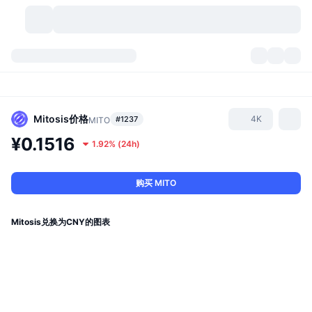
加密货币
仪表盘
加密货币
DexScan
市场
排名
Mitosis
价格
4K
#1237
MITO
¥0.1516
1.92%
(
24h
)
信号
交易所
分类
New
市场概况
热门
社区
历史记录
现货市场
中心化交易所
购买 MITO
新
动态
API
代币解锁
加密货币数量
现货
Mitosis兑换为CNY的图表
涨幅榜
话题
收益
产品
比特币金库
衍生品
API
模因 (Memes) 探索工具
直播活动
真实世界资产
币安币金库
产品
加密货币 API
去中心化交易所