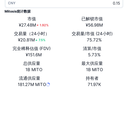
CNY
热门
加密货币 ETF
学习
CMC 模型上下文协议
Mitosis统计数据
新版
市值
已解锁市值
比特币 ETF
x402
新闻
¥27.48M
¥56.98M
1.92%
加密
以太币 ETF
交易量（24小时）
交易量/市值 (24小时)
币安学院
¥20.81M
75.72%
7.5%
政治
完全稀释估值 (FDV)
清算/市值
技术分析
研究报告
¥151.6M
5.73%
体育运动
总供应量
最大供应量
RSI
视频
1B MITO
1B MITO
金融
MACD
流通供应量
持有者
词汇表
181.27M MITO
71.97K
技术
网站
Website
Whitepaper
衍生品
活动
NFT
社交媒体
总览
空投
合约
NFT 总体统计数据
0x8e1e...16CaEF
清算
钻石奖励
bscscan.com