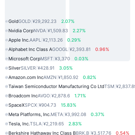
热门真实世界资产
Gold
GOLD
¥29,292.23
2.07%
Nvidia Corp
NVDA
¥1,509.83
2.27%
Apple Inc.
AAPL
¥2,113.26
0.29%
Alphabet Inc Class A
GOOGL
¥2,393.81
0.96%
Microsoft Corp
MSFT
¥3,370
0.03%
Silver
SILVER
¥428.91
3.05%
Amazon.com Inc
AMZN
¥1,850.92
0.82%
Taiwan Semiconductor Manufacturing Co Ltd
TSM
¥2,837.8
Broadcom Inc
AVGO
¥2,878.6
1.71%
SpaceX
SPCX
¥904.73
15.83%
Meta Platforms, Inc.
META
¥3,992.08
0.37%
Tesla, Inc.
TSLA
¥2,219.65
2.83%
Berkshire Hathaway Inc Class B
BRK.B
¥3,517.76
0.54%