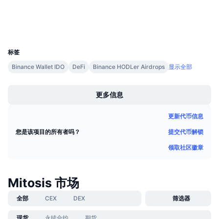
浏览器
即将进行的销售活动
资金费率
学习赚币
钱包
UCID
38204
日历
标签
Binance Wallet IDO
DeFi
Binance HODLer Airdrops
显示全部
ICO日历
Boost
活动日历
更多信息
更新代币信息
提交代币解锁
您是该项目的所有者吗？
领取社区徽章
Mitosis 市场
全部
CEX
DEX
筛选器
现货
永续合约
期货