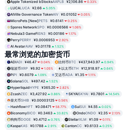
Apple Tokenized bStocks
AAPLB
¥2,106.86
0.33%
LUCA
LUCA
¥2.66
5.05%
AIVille Governance Token
AIV
¥0.01052
0.05%
MicroPets [New]
PETS
¥0.6141
0.25%
Spores Network
SPO
¥0.0006566
1.06%
Nebula3 GameFi
SN3
¥0.00186
1.17%
Perry
PERRY
¥0.0006953
2.92%
AI Avatar
AIAV
¥0.01178
1.52%
最常浏览的加密货币
ADI
ADI
¥46.47
比特币
BTC
¥437,943.97
0.04%
0.94%
瑞波币
XRP
¥6.92
以太币
ETH
¥12,918.97
1.05%
0.64%
Pi
PI
¥0.6079
艾达币
ADA
¥1.35
1.09%
1.11%
Solana
SOL
¥497.42
1.52%
Hyperliquid
HYPE
¥365.20
2.82%
Zcash
ZEC
¥3,427.92
SKYAI
SKYAI
¥0.7801
0.86%
14.54%
柴犬币
SHIB
¥0.00003125
0.56%
Hashflow
HFT
¥0.08471
Sui
SUI
¥4.55
58.77%
0.02%
Biconomy
BICO
¥0.3463
Ondo
ONDO
¥2.35
33.82%
2.13%
狗狗币
DOGE
¥0.4712
Stellar
XLM
¥1.09
0.76%
0.11%
Kaspa
KAS
¥0.1788
Canton
CC
¥0.6133
2.91%
0.25%