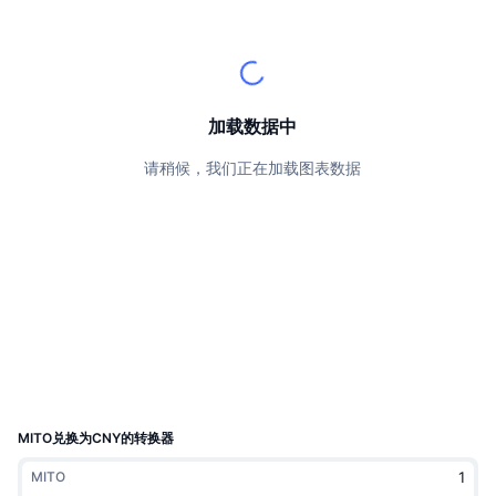
顶级交易者
文章
交易所流入/流出
DEX API
转换器
排行榜
现货
情绪
企业
简讯
指标
热门
衍生品
定价
CMC Launch
加载数据中
即将推出
恐惧和贪婪指数
请稍候，我们正在加载图表数据
资源
CMC Labs
最近添加
山寨币季节指数
CMC Max
领涨和领跌
市场周期指标
文档
头条新闻
访问最多
比特币市值占比
常见问题解答
Telegram 机器人
社区情绪
CoinMarketCap 20 指数
AI 集成
广告
区块链排名
CoinMarketCap 100 指数
CMC代理中心
MITO兑换为CNY的转换器
预测市场
ETF资金流向
网站微件
MITO
技能市场