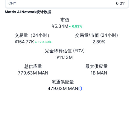
CNY
热门
加密货币 ETF
学习
CMC 模型上下文协议
Matrix AI Network统计数据
新版
市值
比特币 ETF
x402
新闻
¥5.34M
6.83%
加密
以太币 ETF
交易量（24小时）
交易量/市值 (24小时)
币安学院
¥154.77K
2.89%
120.39%
政治
完全稀释估值 (FDV)
技术分析
研究报告
¥11.13M
体育运动
总供应量
最大供应量
RSI
视频
779.63M MAN
1B MAN
金融
MACD
流通供应量
词汇表
479.63M MAN
技术
网站
Website
Whitepaper
衍生品
活动
NFT
社交媒体
总览
空投
3.6
评级 (CertiK)
NFT 总体统计数据
清算
钻石奖励
tom.matrix.io
浏览器