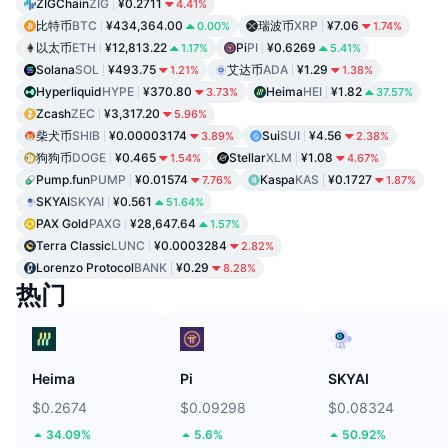
ZIGChain
ZIG
¥0.2711
4.41%
比特币
BTC
¥434,364.00
瑞波币
XRP
¥7.06
0.00%
1.74%
以太币
ETH
¥12,813.22
Pi
PI
¥0.6269
1.17%
5.41%
Solana
SOL
¥493.75
艾达币
ADA
¥1.29
1.21%
1.38%
Hyperliquid
HYPE
¥370.80
Heima
HEI
¥1.82
3.73%
37.57%
Zcash
ZEC
¥3,317.20
5.96%
柴犬币
SHIB
¥0.00003174
Sui
SUI
¥4.56
3.89%
2.38%
狗狗币
DOGE
¥0.465
Stellar
XLM
¥1.08
1.54%
4.67%
Pump.fun
PUMP
¥0.01574
Kaspa
KAS
¥0.1727
7.76%
1.87%
SKYAI
SKYAI
¥0.561
51.64%
PAX Gold
PAXG
¥28,647.64
1.57%
Terra Classic
LUNC
¥0.0003284
2.82%
Lorenzo Protocol
BANK
¥0.29
8.28%
热门
Heima
Pi
SKYAI
$0.2674
$0.09298
$0.08324
34.09%
5.6%
50.92%