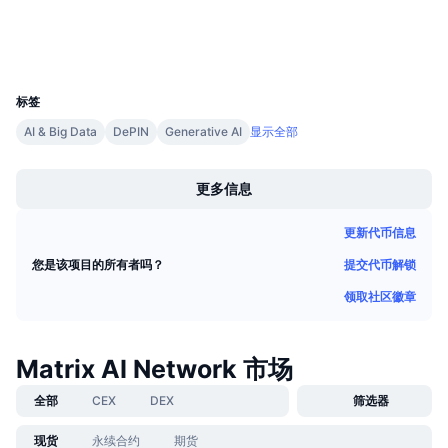
即将进行的销售活动
资金费率
学习赚币
钱包
UCID
2474
日历
标签
AI & Big Data
DePIN
Generative AI
显示全部
ICO日历
Boost
更多信息
活动日历
更新代币信息
提交代币解锁
您是该项目的所有者吗？
领取社区徽章
Matrix AI Network 市场
全部
CEX
DEX
筛选器
现货
永续合约
期货