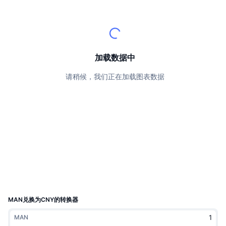
顶级交易者
文章
交易所流入/流出
DEX API
转换器
排行榜
现货
情绪
企业
简讯
指标
热门
衍生品
定价
CMC Launch
加载数据中
即将推出
恐惧和贪婪指数
请稍候，我们正在加载图表数据
资源
CMC Labs
最近添加
山寨币季节指数
CMC Max
领涨和领跌
市场周期指标
文档
头条新闻
访问最多
比特币市值占比
常见问题解答
Telegram 机器人
社区情绪
CoinMarketCap 20 指数
AI 集成
广告
区块链排名
CoinMarketCap 100 指数
CMC代理中心
MAN兑换为CNY的转换器
预测市场
ETF资金流向
网站微件
MAN
技能市场