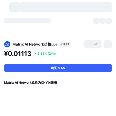
加密货币
仪表盘
加密货币
DexScan
市场
排名
Matrix AI Network
价格
3M
#1983
MAN
¥0.01113
6.82%
(
24h
)
信号
交易所
分类
New
市场概况
热门
社区
历史记录
现货市场
中心化交易所
购买 MAN
新
动态
API
代币解锁
加密货币数量
现货
Matrix AI Network兑换为CNY的图表
涨幅榜
话题
收益
产品
比特币金库
衍生品
API
模因 (Memes) 探索工具
直播活动
真实世界资产
币安币金库
产品
加密货币 API
去中心化交易所