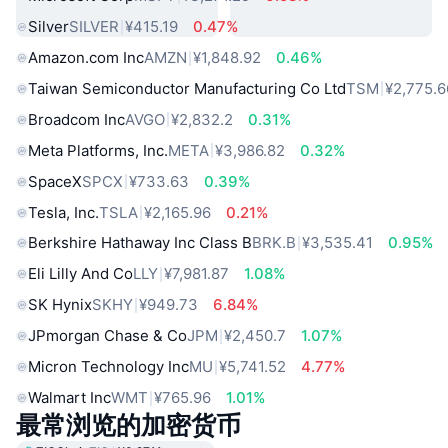
Silver
SILVER
¥415.19
0.47%
Amazon.com Inc
AMZN
¥1,848.92
0.46%
Taiwan Semiconductor Manufacturing Co Ltd
TSM
¥2,775.6
Broadcom Inc
AVGO
¥2,832.2
0.31%
Meta Platforms, Inc.
META
¥3,986.82
0.32%
SpaceX
SPCX
¥733.63
0.39%
Tesla, Inc.
TSLA
¥2,165.96
0.21%
Berkshire Hathaway Inc Class B
BRK.B
¥3,535.41
0.95%
Eli Lilly And Co
LLY
¥7,981.87
1.08%
SK Hynix
SKHY
¥949.73
6.84%
JPmorgan Chase & Co
JPM
¥2,450.7
1.07%
Micron Technology Inc
MU
¥5,741.52
4.77%
Walmart Inc
WMT
¥765.96
1.01%
最常浏览的加密货币