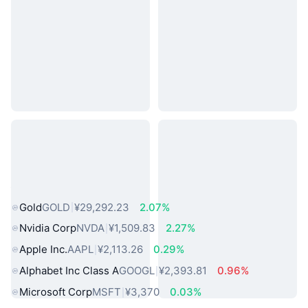
热门真实世界资产
Gold
GOLD
¥29,292.23
2.07%
Nvidia Corp
NVDA
¥1,509.83
2.27%
Apple Inc.
AAPL
¥2,113.26
0.29%
Alphabet Inc Class A
GOOGL
¥2,393.81
0.96%
Microsoft Corp
MSFT
¥3,370
0.03%