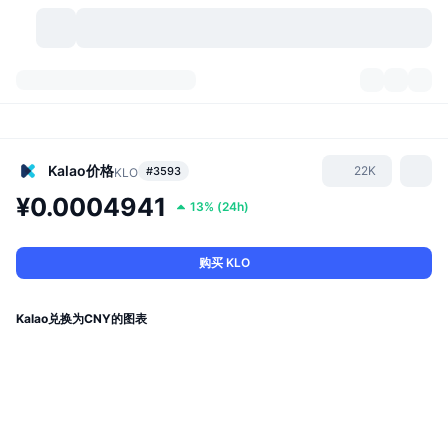
加密货币
仪表盘
加密货币
DexScan
市场
排名
Kalao
价格
22K
#3593
KLO
¥0.0004941
13%
(
24h
)
信号
交易所
分类
New
市场概况
热门
社区
历史记录
现货市场
中心化交易所
购买 KLO
新
动态
API
代币解锁
加密货币数量
现货
Kalao兑换为CNY的图表
涨幅榜
话题
收益
产品
比特币金库
衍生品
API
模因 (Memes) 探索工具
直播活动
真实世界资产
币安币金库
产品
加密货币 API
去中心化交易所