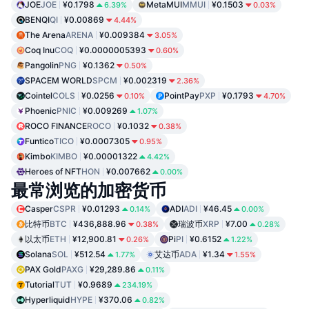
JOE
JOE
¥0.1798
MetaMUI
MMUI
¥0.1503
6.39%
0.03%
BENQI
QI
¥0.00869
4.44%
The Arena
ARENA
¥0.009384
3.05%
Coq Inu
COQ
¥0.0000005393
0.60%
Pangolin
PNG
¥0.1362
0.50%
SPACEM WORLD
SPCM
¥0.002319
2.36%
Cointel
COLS
¥0.0256
PointPay
PXP
¥0.1793
0.10%
4.70%
Phoenic
PNIC
¥0.009269
1.07%
ROCO FINANCE
ROCO
¥0.1032
0.38%
Funtico
TICO
¥0.0007305
0.95%
Kimbo
KIMBO
¥0.00001322
4.42%
Heroes of NFT
HON
¥0.007662
0.00%
最常浏览的加密货币
Casper
CSPR
¥0.01293
ADI
ADI
¥46.45
0.14%
0.00%
比特币
BTC
¥436,888.96
瑞波币
XRP
¥7.00
0.38%
0.28%
以太币
ETH
¥12,900.81
Pi
PI
¥0.6152
0.26%
1.22%
Solana
SOL
¥512.54
艾达币
ADA
¥1.34
1.77%
1.55%
PAX Gold
PAXG
¥29,289.86
0.11%
Tutorial
TUT
¥0.9689
234.19%
Hyperliquid
HYPE
¥370.06
0.82%