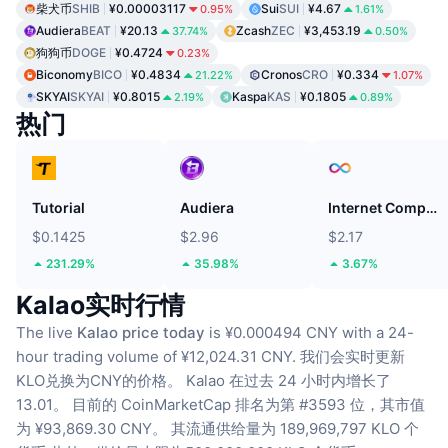
柴犬币
SHIB
¥0.00003117
Sui
SUI
¥4.67
0.95%
1.61%
Audiera
BEAT
¥20.13
Zcash
ZEC
¥3,453.19
37.74%
0.50%
狗狗币
DOGE
¥0.4724
0.23%
Biconomy
BICO
¥0.4834
Cronos
CRO
¥0.334
21.22%
1.07%
SKYAI
SKYAI
¥0.8015
Kaspa
KAS
¥0.1805
2.19%
0.89%
热门
Tutorial
Audiera
Internet Computer
$0.1425
$2.96
$2.17
231.29%
35.98%
3.67%
Kalao实时行情
The live
Kalao price today
is ¥0.000494 CNY with a 24-
hour trading volume of ¥12,024.31 CNY.
我们会实时更新
KLO兑换为CNY的价格。
Kalao 在过去 24 小时内增长了
13.01。
目前的 CoinMarketCap 排名为第 #3593 位，其市值
为 ¥93,869.30 CNY。
其流通供给量为 189,969,797 KLO 个