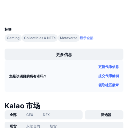
浏览器
即将进行的销售活动
资金费率
学习赚币
钱包
UCID
11512
日历
标签
Gaming
Collectibles & NFTs
Metaverse
显示全部
ICO日历
Boost
活动日历
更多信息
更新代币信息
提交代币解锁
您是该项目的所有者吗？
领取社区徽章
Kalao 市场
全部
CEX
DEX
筛选器
现货
永续合约
期货