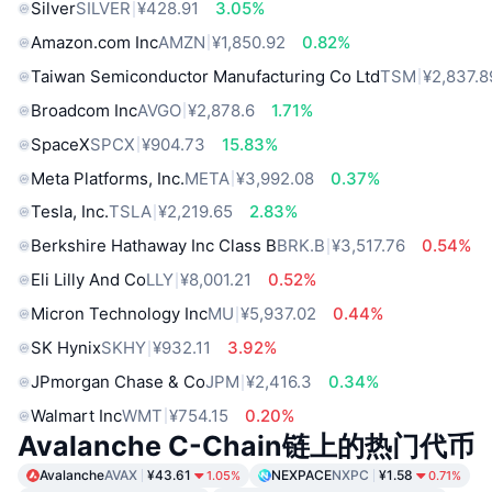
Silver
SILVER
¥428.91
3.05%
Amazon.com Inc
AMZN
¥1,850.92
0.82%
Taiwan Semiconductor Manufacturing Co Ltd
TSM
¥2,837.8
Broadcom Inc
AVGO
¥2,878.6
1.71%
SpaceX
SPCX
¥904.73
15.83%
Meta Platforms, Inc.
META
¥3,992.08
0.37%
Tesla, Inc.
TSLA
¥2,219.65
2.83%
Berkshire Hathaway Inc Class B
BRK.B
¥3,517.76
0.54%
Eli Lilly And Co
LLY
¥8,001.21
0.52%
Micron Technology Inc
MU
¥5,937.02
0.44%
SK Hynix
SKHY
¥932.11
3.92%
JPmorgan Chase & Co
JPM
¥2,416.3
0.34%
Walmart Inc
WMT
¥754.15
0.20%
Avalanche C-Chain链上的热门代币
Avalanche
AVAX
¥43.61
NEXPACE
NXPC
¥1.58
1.05%
0.71%