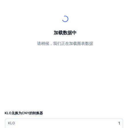
顶级交易者
文章
交易所流入/流出
DEX API
转换器
排行榜
现货
情绪
企业
简讯
指标
热门
衍生品
定价
CMC Launch
加载数据中
即将推出
恐惧和贪婪指数
请稍候，我们正在加载图表数据
资源
CMC Labs
最近添加
山寨币季节指数
CMC Max
领涨和领跌
市场周期指标
文档
头条新闻
访问最多
比特币市值占比
常见问题解答
Telegram 机器人
社区情绪
CoinMarketCap 20 指数
AI 集成
广告
区块链排名
CoinMarketCap 100 指数
CMC代理中心
KLO兑换为CNY的转换器
预测市场
ETF资金流向
网站微件
KLO
技能市场