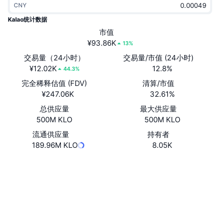
CNY
热门
加密货币 ETF
学习
CMC 模型上下文协议
Kalao统计数据
新版
市值
比特币 ETF
x402
新闻
¥93.86K
13%
加密
以太币 ETF
交易量（24小时）
交易量/市值 (24小时)
币安学院
¥12.02K
12.8%
44.3%
政治
完全稀释估值 (FDV)
清算/市值
技术分析
研究报告
¥247.06K
32.61%
体育运动
总供应量
最大供应量
RSI
视频
500M KLO
500M KLO
金融
MACD
流通供应量
持有者
词汇表
189.96M KLO
8.05K
技术
网站
Website
衍生品
活动
社交媒体
NFT
总览
空投
合约
0xb27c...711C35
3.1
评级 (CertiK)
NFT 总体统计数据
清算
钻石奖励
snowscan.xyz