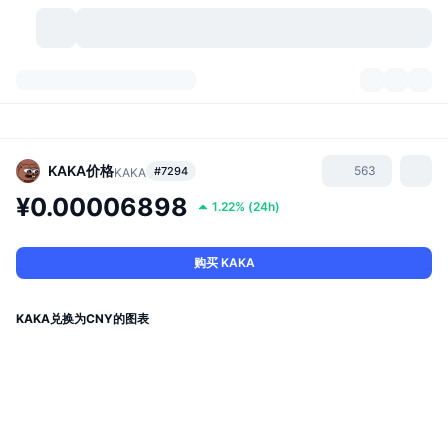
加密货币
仪表盘
加密货币
DexScan
市场
排名
KAKA
价格
563
#7294
KAKA
¥0.00006898
1.22%
(
24h
)
信号
交易所
分类
New
市场概况
热门
社区
历史记录
现货市场
中心化交易所
购买 KAKA
新
动态
API
代币解锁
加密货币数量
现货
KAKA兑换为CNY的图表
涨幅榜
话题
收益
产品
比特币金库
衍生品
API
模因 (Memes) 探索工具
直播活动
真实世界资产
币安币金库
产品
加密货币 API
去中心化交易所