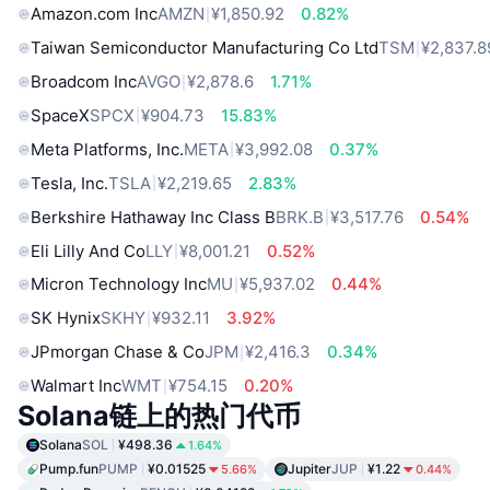
Amazon.com Inc
AMZN
¥1,850.92
0.82%
Taiwan Semiconductor Manufacturing Co Ltd
TSM
¥2,837.8
Broadcom Inc
AVGO
¥2,878.6
1.71%
SpaceX
SPCX
¥904.73
15.83%
Meta Platforms, Inc.
META
¥3,992.08
0.37%
Tesla, Inc.
TSLA
¥2,219.65
2.83%
Berkshire Hathaway Inc Class B
BRK.B
¥3,517.76
0.54%
Eli Lilly And Co
LLY
¥8,001.21
0.52%
Micron Technology Inc
MU
¥5,937.02
0.44%
SK Hynix
SKHY
¥932.11
3.92%
JPmorgan Chase & Co
JPM
¥2,416.3
0.34%
Walmart Inc
WMT
¥754.15
0.20%
Solana链上的热门代币
Solana
SOL
¥498.36
1.64%
Pump.fun
PUMP
¥0.01525
Jupiter
JUP
¥1.22
5.66%
0.44%