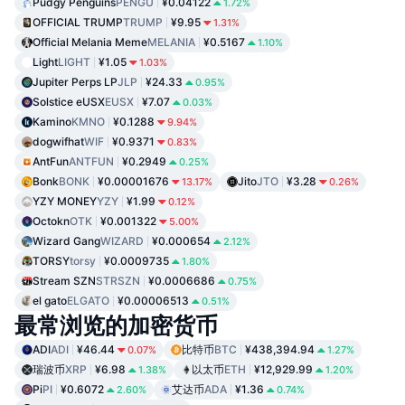
Pudgy Penguins
PENGU
¥0.04122
1.72%
OFFICIAL TRUMP
TRUMP
¥9.95
1.31%
Official Melania Meme
MELANIA
¥0.5167
1.10%
Light
LIGHT
¥1.05
1.03%
Jupiter Perps LP
JLP
¥24.33
0.95%
Solstice eUSX
EUSX
¥7.07
0.03%
Kamino
KMNO
¥0.1288
9.94%
dogwifhat
WIF
¥0.9371
0.83%
AntFun
ANTFUN
¥0.2949
0.25%
Bonk
BONK
¥0.00001676
Jito
JTO
¥3.28
13.17%
0.26%
YZY MONEY
YZY
¥1.99
0.12%
Octokn
OTK
¥0.001322
5.00%
Wizard Gang
WIZARD
¥0.000654
2.12%
TORSY
torsy
¥0.0009735
1.80%
Stream SZN
STRSZN
¥0.0006686
0.75%
el gato
ELGATO
¥0.00006513
0.51%
最常浏览的加密货币
ADI
ADI
¥46.44
比特币
BTC
¥438,394.94
0.07%
1.27%
瑞波币
XRP
¥6.98
以太币
ETH
¥12,929.99
1.38%
1.20%
Pi
PI
¥0.6072
艾达币
ADA
¥1.36
2.60%
0.74%