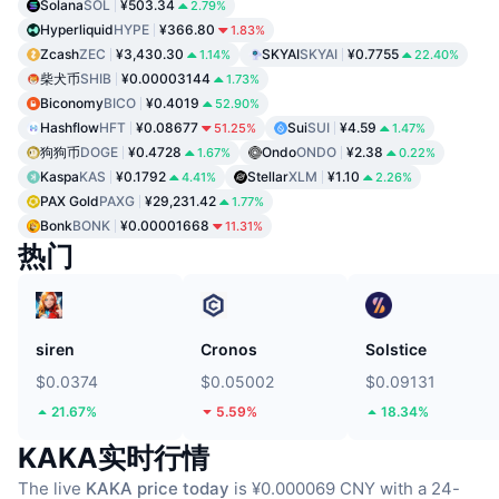
Solana
SOL
¥503.34
2.79%
Hyperliquid
HYPE
¥366.80
1.83%
Zcash
ZEC
¥3,430.30
SKYAI
SKYAI
¥0.7755
1.14%
22.40%
柴犬币
SHIB
¥0.00003144
1.73%
Biconomy
BICO
¥0.4019
52.90%
Hashflow
HFT
¥0.08677
Sui
SUI
¥4.59
51.25%
1.47%
狗狗币
DOGE
¥0.4728
Ondo
ONDO
¥2.38
1.67%
0.22%
Kaspa
KAS
¥0.1792
Stellar
XLM
¥1.10
4.41%
2.26%
PAX Gold
PAXG
¥29,231.42
1.77%
Bonk
BONK
¥0.00001668
11.31%
热门
siren
Cronos
Solstice
$0.0374
$0.05002
$0.09131
21.67%
5.59%
18.34%
KAKA实时行情
The live
KAKA price today
is ¥0.000069 CNY with a 24-