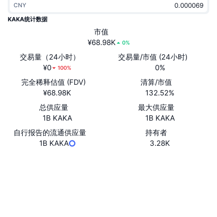
CNY
热门
加密货币 ETF
学习
CMC 模型上下文协议
KAKA统计数据
新版
市值
比特币 ETF
x402
新闻
¥68.98K
0%
加密
以太币 ETF
交易量（24小时）
交易量/市值 (24小时)
币安学院
¥0
0%
100%
政治
完全稀释估值 (FDV)
清算/市值
技术分析
研究报告
¥68.98K
132.52%
体育运动
总供应量
最大供应量
RSI
视频
1B KAKA
1B KAKA
金融
MACD
自行报告的流通供应量
持有者
词汇表
1B KAKA
3.28K
技术
网站
Website
衍生品
活动
NFT
社交媒体
总览
空投
合约
FH6jc6...zmbonk
NFT 总体统计数据
清算
钻石奖励
浏览器
solscan.io