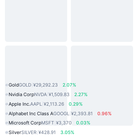
热门真实世界资产
Gold
GOLD
¥29,292.23
2.07%
Nvidia Corp
NVDA
¥1,509.83
2.27%
Apple Inc.
AAPL
¥2,113.26
0.29%
Alphabet Inc Class A
GOOGL
¥2,393.81
0.96%
Microsoft Corp
MSFT
¥3,370
0.03%
Silver
SILVER
¥428.91
3.05%