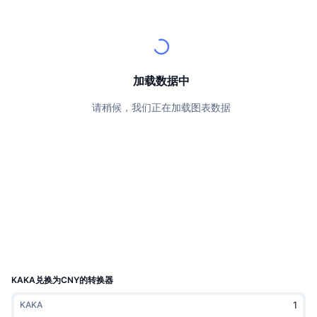
顶级交易者
文章
交易所流入/流出
DEX API
转换器
排行榜
现货
情绪
企业
简讯
指标
热门
衍生品
定价
CMC Launch
加载数据中
即将推出
恐惧和贪婪指数
请稍候，我们正在加载图表数据
资源
CMC Labs
最近添加
山寨币季节指数
CMC Max
领涨和领跌
市场周期指标
文档
头条新闻
访问最多
比特币市值占比
常见问题解答
Telegram 机器人
社区情绪
CoinMarketCap 20 指数
AI 集成
广告
区块链排名
CoinMarketCap 100 指数
CMC代理中心
KAKA兑换为CNY的转换器
预测市场
ETF资金流向
网站微件
KAKA
技能市场