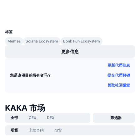
即将进行的销售活动
钱包
资金费率
学习赚币
UCID
36592
日历
标签
Memes
Solana Ecosystem
Bonk Fun Ecosystem
ICO日历
更多信息
活动日历
更新代币信息
提交代币解锁
您是该项目的所有者吗？
领取社区徽章
KAKA 市场
全部
CEX
DEX
筛选器
现货
永续合约
期货