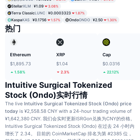
Stellar
XLM
¥1.09
3.08%
Terra Classic
LUNC
¥0.0003323
1.87%
Kaspa
KAS
¥0.1756
Ondo
ONDO
¥2.50
1.57%
1.30%
热门
Ethereum
XRP
Cap
$1,895.73
$1.04
$0.0316
1.58%
2.3%
22.12%
Intuitive Surgical Tokenized
Stock (Ondo)实时行情
The live
Intuitive Surgical Tokenized Stock (Ondo) price
today
is ¥2,558.58 CNY with a 24-hour trading volume of
¥1,642,380 CNY.
我们会实时更新ISRGon兑换为CNY的价格。
Intuitive Surgical Tokenized Stock (Ondo) 在过去 24 小时内
增长了 2.34。
目前的 CoinMarketCap 排名为第 #2385 位，