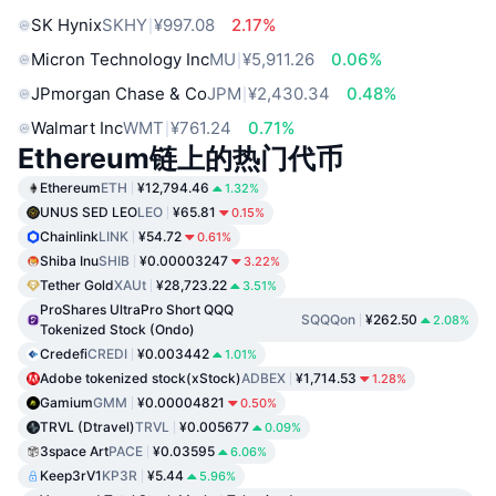
SK Hynix
SKHY
¥997.08
2.17%
Micron Technology Inc
MU
¥5,911.26
0.06%
JPmorgan Chase & Co
JPM
¥2,430.34
0.48%
Walmart Inc
WMT
¥761.24
0.71%
Ethereum链上的热门代币
Ethereum
ETH
¥12,794.46
1.32%
UNUS SED LEO
LEO
¥65.81
0.15%
Chainlink
LINK
¥54.72
0.61%
Shiba Inu
SHIB
¥0.00003247
3.22%
Tether Gold
XAUt
¥28,723.22
3.51%
ProShares UltraPro Short QQQ
SQQQon
¥262.50
2.08%
Tokenized Stock (Ondo)
Credefi
CREDI
¥0.003442
1.01%
Adobe tokenized stock(xStock)
ADBEX
¥1,714.53
1.28%
Gamium
GMM
¥0.00004821
0.50%
TRVL (Dtravel)
TRVL
¥0.005677
0.09%
3space Art
PACE
¥0.03595
6.06%
Keep3rV1
KP3R
¥5.44
5.96%