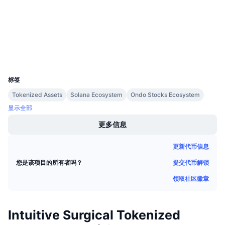
即将进行的销售活动
etherscan.io
资金费率
浏览器
学习赚币
钱包
日历
UCID
39221
ICO日历
标签
Tokenized Assets
Solana Ecosystem
Ondo Stocks Ecosystem
活动日历
显示全部
更多信息
更新代币信息
提交代币解锁
您是该项目的所有者吗？
领取社区徽章
Intuitive Surgical Tokenized