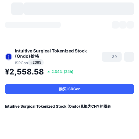
加密货币
仪表盘
加密货币
DexScan
Intuitive Surgical Tokenized Stock
市场
排名
(Ondo)
价格
39
#2385
ISRGon
信号
交易所
分类
New
市场概况
¥2,558.58
2.34%
(
24h
)
热门
社区
历史记录
现货市场
中心化交易所
购买 ISRGon
新
动态
API
代币解锁
加密货币数量
现货
Intuitive Surgical Tokenized Stock (Ondo)兑换为CNY的图表
涨幅榜
话题
收益
产品
比特币金库
衍生品
API
模因 (Memes) 探索工具
直播活动
真实世界资产
币安币金库
产品
加密货币 API
去中心化交易所