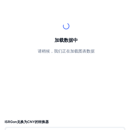
顶级交易者
文章
交易所流入/流出
DEX API
转换器
排行榜
现货
情绪
企业
简讯
指标
热门
衍生品
定价
CMC Launch
即将推出
恐惧和贪婪指数
加载数据中
资源
CMC Labs
最近添加
山寨币季节指数
请稍候，我们正在加载图表数据
CMC Max
领涨和领跌
市场周期指标
文档
头条新闻
访问最多
比特币市值占比
常见问题解答
Telegram 机器人
社区情绪
CoinMarketCap 20 指数
AI 集成
广告
区块链排名
CoinMarketCap 100 指数
CMC代理中心
预测市场
ETF资金流向
网站微件
ISRGon兑换为CNY的转换器
技能市场