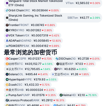
Vanguard Total Stock Market Tokenized
VTIon
¥2,585.02
0.30%
ETF (Ondo)
Orbit Chain
ORC
¥0.003644
0.00%
SharpLink Gaming, Inc Tokenized Stock
SBETon
¥42.77
2.09%
(Ondo)
Frontier
FRONT
¥0.08745
0.86%
XYRO
XYRO
¥0.001262
2.90%
VGX Token
VGX
¥0.0007319
0.42%
ADAPad
ADAPAD
¥0.005845
12.92%
PEAKDEFI
PEAK
¥0.0004162
0.89%
最常浏览的加密货币
Casper
CSPR
¥0.01237
ZIGChain
ZIG
¥0.2728
0.73%
0.01%
比特币
BTC
¥435,152.77
瑞波币
XRP
¥7.03
0.58%
2.29%
以太币
ETH
¥12,795.65
Pi
PI
¥0.6253
1.64%
9.85%
Solana
SOL
¥495.44
艾达币
ADA
¥1.26
0.41%
1.95%
Hyperliquid
HYPE
¥379.93
0.55%
Zcash
ZEC
¥3,432.33
0.72%
柴犬币
SHIB
¥0.0000324
2.22%
Pump.fun
PUMP
¥0.01576
Heima
HEI
¥2.10
3.35%
75.16%
Lorenzo Protocol
BANK
¥0.2912
16.31%
狗狗币
DOGE
¥0.4696
Sui
SUI
¥4.61
0.21%
0.79%