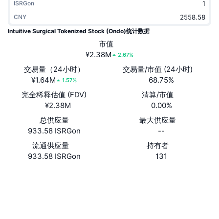
ISRGon
热门
加密货币 ETF
学习
CMC 模型上下文协议
CNY
Intuitive Surgical Tokenized Stock (Ondo)统计数据
新版
比特币 ETF
x402
新闻
市值
¥2.38M
加密
以太币 ETF
2.67%
币安学院
交易量（24小时）
交易量/市值 (24小时)
政治
¥1.64M
68.75%
1.57%
技术分析
研究报告
完全稀释估值 (FDV)
清算/市值
体育运动
¥2.38M
0.00%
RSI
视频
总供应量
最大供应量
金融
933.58 ISRGon
--
MACD
词汇表
流通供应量
持有者
技术
933.58 ISRGon
131
衍生品
活动
网站
Website
NFT
社交媒体
总览
空投
0x2691...f05c55
NFT 总体统计数据
合约
清算
钻石奖励