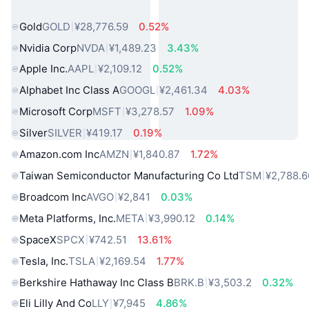
热门真实世界资产
Gold
GOLD
¥28,776.59
0.52%
Nvidia Corp
NVDA
¥1,489.23
3.43%
Apple Inc.
AAPL
¥2,109.12
0.52%
Alphabet Inc Class A
GOOGL
¥2,461.34
4.03%
Microsoft Corp
MSFT
¥3,278.57
1.09%
Silver
SILVER
¥419.17
0.19%
Amazon.com Inc
AMZN
¥1,840.87
1.72%
Taiwan Semiconductor Manufacturing Co Ltd
TSM
¥2,788.6
Broadcom Inc
AVGO
¥2,841
0.03%
Meta Platforms, Inc.
META
¥3,990.12
0.14%
SpaceX
SPCX
¥742.51
13.61%
Tesla, Inc.
TSLA
¥2,169.54
1.77%
Berkshire Hathaway Inc Class B
BRK.B
¥3,503.2
0.32%
Eli Lilly And Co
LLY
¥7,945
4.86%