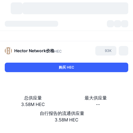
加密货币
仪表盘
加密货币
DexScan
市场
排名
Hector Network
价格
93K
HEC
信号
交易所
分类
New
市场概况
购买 HEC
热门
社区
历史记录
现货市场
中心化交易所
新
动态
API
代币解锁
加密货币数量
现货
总供应量
最大供应量
3.58M HEC
--
涨幅榜
话题
收益
产品
比特币金库
衍生品
API
自行报告的流通供应量
模因 (Memes) 探索工具
3.58M HEC
直播活动
真实世界资产
币安币金库
产品
加密货币 API
去中心化交易所
Website
Whitepaper