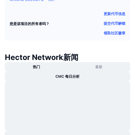
热门
加密货币 ETF
学习
CMC 模型上下文协议
更新代币信息
新版
比特币 ETF
提交代币解锁
您是该项目的所有者吗？
x402
新闻
领取社区徽章
加密
以太币 ETF
币安学院
政治
技术分析
研究报告
Hector Network新闻
体育运动
热门
最新
RSI
视频
CMC 每日分析
金融
MACD
词汇表
技术
衍生品
活动
NFT
总览
空投
NFT 总体统计数据
清算
钻石奖励