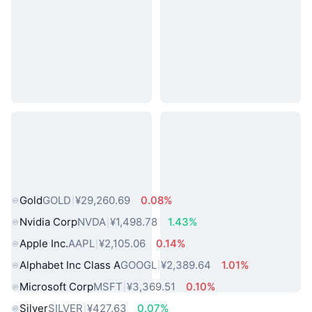
热门真实世界资产
Gold
GOLD
¥29,260.69
0.08%
Nvidia Corp
NVDA
¥1,498.78
1.43%
Apple Inc.
AAPL
¥2,105.06
0.14%
Alphabet Inc Class A
GOOGL
¥2,389.64
1.01%
Microsoft Corp
MSFT
¥3,369.51
0.10%
Silver
SILVER
¥427.63
0.07%