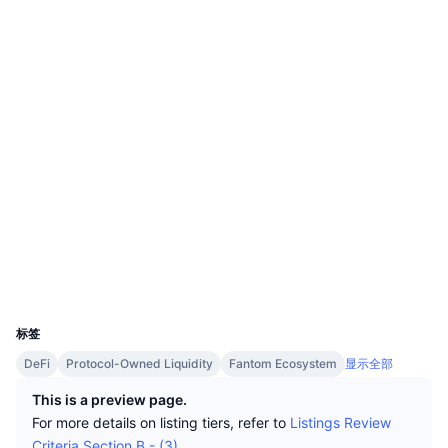
顶级交易者
文章
网站
交易所流入/流出
DEX API
转换器
排行榜
现货
情绪
企业
简讯
社交媒体
指标
热门
衍生品
0x29b3...f79eFa
定价
CMC Launch
即将推出
合约
恐惧和贪婪指数
3.6
资源
CMC Labs
评级 (CertiK)
最近添加
山寨币季节指数
Audits
CMC Max
领涨和领跌
市场周期指标
etherscan.io
文档
浏览器
头条新闻
访问最多
比特币市值占比
钱包
常见问题解答
UCID
Telegram 机器人
13881
社区情绪
CoinMarketCap 20 指数
标签
AI 集成
广告
区块链排名
CoinMarketCap 100 指数
DeFi
Protocol-Owned Liquidity
Fantom Ecosystem
显示全部
CMC代理中心
This is a preview page.
预测市场
ETF资金流向
网站微件
For more details on listing tiers, refer to
Listings Review
技能市场
Criteria Section B - (3).