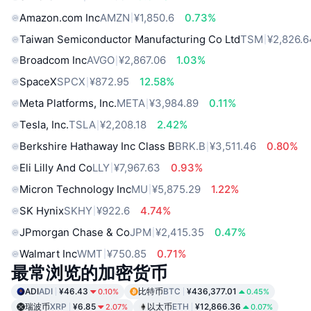
Amazon.com Inc
AMZN
¥1,850.6
0.73%
Taiwan Semiconductor Manufacturing Co Ltd
TSM
¥2,826.6
Broadcom Inc
AVGO
¥2,867.06
1.03%
SpaceX
SPCX
¥872.95
12.58%
Meta Platforms, Inc.
META
¥3,984.89
0.11%
Tesla, Inc.
TSLA
¥2,208.18
2.42%
Berkshire Hathaway Inc Class B
BRK.B
¥3,511.46
0.80%
Eli Lilly And Co
LLY
¥7,967.63
0.93%
Micron Technology Inc
MU
¥5,875.29
1.22%
SK Hynix
SKHY
¥922.6
4.74%
JPmorgan Chase & Co
JPM
¥2,415.35
0.47%
Walmart Inc
WMT
¥750.85
0.71%
最常浏览的加密货币
ADI
ADI
¥46.43
比特币
BTC
¥436,377.01
0.10%
0.45%
瑞波币
XRP
¥6.85
以太币
ETH
¥12,866.36
2.07%
0.07%