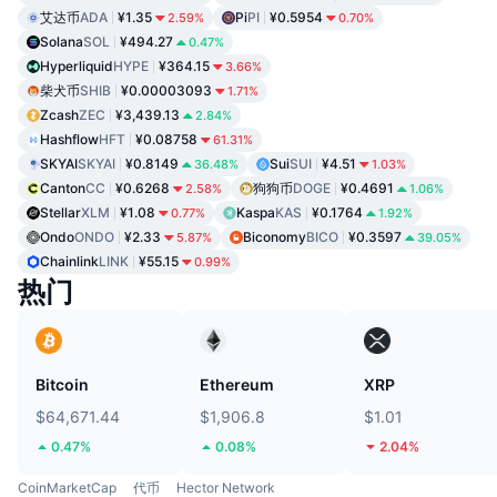
艾达币
ADA
¥1.35
Pi
PI
¥0.5954
2.59%
0.70%
Solana
SOL
¥494.27
0.47%
Hyperliquid
HYPE
¥364.15
3.66%
柴犬币
SHIB
¥0.00003093
1.71%
Zcash
ZEC
¥3,439.13
2.84%
Hashflow
HFT
¥0.08758
61.31%
SKYAI
SKYAI
¥0.8149
Sui
SUI
¥4.51
36.48%
1.03%
Canton
CC
¥0.6268
狗狗币
DOGE
¥0.4691
2.58%
1.06%
Stellar
XLM
¥1.08
Kaspa
KAS
¥0.1764
0.77%
1.92%
Ondo
ONDO
¥2.33
Biconomy
BICO
¥0.3597
5.87%
39.05%
Chainlink
LINK
¥55.15
0.99%
热门
Bitcoin
Ethereum
XRP
$64,671.44
$1,906.8
$1.01
0.47%
0.08%
2.04%
CoinMarketCap
代币
Hector Network