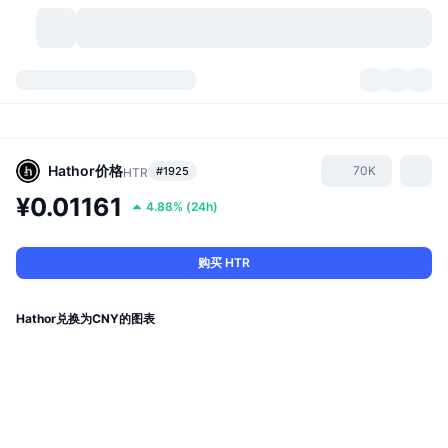
加密货币
仪表盘
加密货币
DexScan
市场
排名
Hathor
价格
70K
#1925
HTR
¥0.01161
4.88%
(
24h
)
信号
交易所
分类
New
市场概况
热门
社区
历史记录
现货市场
中心化交易所
购买 HTR
新
动态
API
代币解锁
加密货币数量
现货
Hathor兑换为CNY的图表
涨幅榜
话题
收益
产品
比特币金库
衍生品
API
模因 (Memes) 探索工具
直播活动
真实世界资产
币安币金库
产品
加密货币 API
去中心化交易所