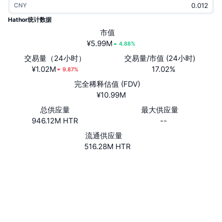
CNY
热门
加密货币 ETF
学习
CMC 模型上下文协议
Hathor统计数据
新版
市值
比特币 ETF
x402
新闻
¥5.99M
4.88%
加密
以太币 ETF
交易量（24小时）
交易量/市值 (24小时)
币安学院
¥1.02M
17.02%
9.87%
政治
完全稀释估值 (FDV)
技术分析
研究报告
¥10.99M
体育运动
总供应量
最大供应量
RSI
视频
946.12M HTR
--
金融
MACD
流通供应量
词汇表
516.28M HTR
技术
网站
Website
Whitepaper
衍生品
活动
NFT
社交媒体
总览
空投
3.7
评级 (CertiK)
NFT 总体统计数据
清算
钻石奖励
浏览器
explorer.hathor.network