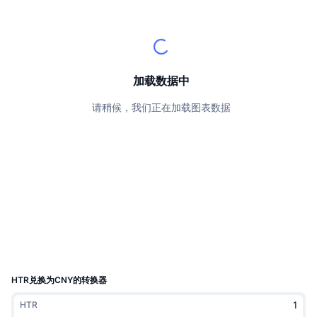
顶级交易者
文章
交易所流入/流出
DEX API
转换器
排行榜
现货
情绪
企业
简讯
指标
热门
衍生品
定价
CMC Launch
加载数据中
即将推出
恐惧和贪婪指数
请稍候，我们正在加载图表数据
资源
CMC Labs
最近添加
山寨币季节指数
CMC Max
领涨和领跌
市场周期指标
文档
头条新闻
访问最多
比特币市值占比
常见问题解答
Telegram 机器人
社区情绪
CoinMarketCap 20 指数
AI 集成
广告
区块链排名
CoinMarketCap 100 指数
CMC代理中心
HTR兑换为CNY的转换器
预测市场
ETF资金流向
网站微件
HTR
技能市场