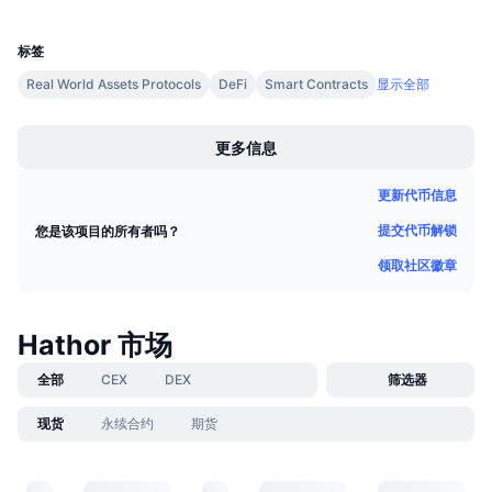
UCID
即将进行的销售活动
5552
资金费率
学习赚币
标签
Real World Assets Protocols
DeFi
Smart Contracts
显示全部
日历
Boost
更多信息
ICO日历
更新代币信息
活动日历
提交代币解锁
您是该项目的所有者吗？
领取社区徽章
Hathor 市场
全部
CEX
DEX
筛选器
现货
永续合约
期货