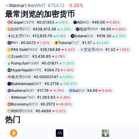
Walmart Inc
WMT
¥754.12
0.20%
最常浏览的加密货币
Casper
CSPR
¥0.01303
ADI
ADI
¥46.06
0.81%
0.85%
比特币
BTC
¥438,413.38
瑞波币
XRP
¥6.95
0.34%
0.66%
以太币
ETH
¥12,925.79
Solana
SOL
¥516.30
0.18%
0.72%
Pi
PI
¥0.6072
Tutorial
TUT
¥1.37
1.32%
42.24%
PAX Gold
PAXG
¥29,169.88
艾达币
ADA
¥1.32
0.42%
1.05%
Zcash
ZEC
¥3,426.80
0.78%
Pump.fun
PUMP
¥0.01871
11.30%
Hyperliquid
HYPE
¥364.73
1.45%
柴犬币
SHIB
¥0.00003147
0.95%
Bubblemaps
BMT
¥0.2718
178.27%
Audiera
BEAT
¥17.76
Sui
SUI
¥4.65
11.70%
0.44%
Bittensor
TAO
¥1,363.93
2.49%
Biconomy
BICO
¥0.2572
46.90%
狗狗币
DOGE
¥0.4699
0.52%
热门