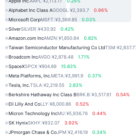
Apple Inc.
AAPL
¥2,113.17
0.29%
Alphabet Inc Class A
GOOGL
¥2,393.7
0.96%
Microsoft Corp
MSFT
¥3,369.85
0.03%
Silver
SILVER
¥430.92
0.42%
Amazon.com Inc
AMZN
¥1,850.84
0.82%
Taiwan Semiconductor Manufacturing Co Ltd
TSM
¥2,837.7
Broadcom Inc
AVGO
¥2,878.48
1.71%
SpaceX
SPCX
¥904.69
15.83%
Meta Platforms, Inc.
META
¥3,991.9
0.37%
Tesla, Inc.
TSLA
¥2,219.55
2.83%
Berkshire Hathaway Inc Class B
BRK.B
¥3,517.61
0.54%
Eli Lilly And Co
LLY
¥8,000.86
0.52%
Micron Technology Inc
MU
¥5,936.76
0.44%
SK Hynix
SKHY
¥932.07
3.92%
JPmorgan Chase & Co
JPM
¥2,416.19
0.34%