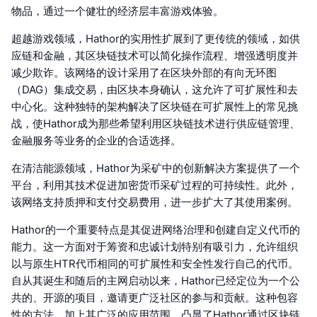
物品，通过一个健壮的经济层丰富游戏体验。
超越游戏领域，Hathor的实用性扩展到了更传统的领域，如供
应链和金融，其区块链技术可以简化操作流程、增强透明度并
减少欺诈。该网络的设计采用了在区块外部的有向无环图
（DAG）集成交易，由区块本身确认，这允许了可扩展性和去
中心化。这种独特的架构解决了区块链在可扩展性上的常见挑
战，使Hathor成为那些希望利用区块链技术进行供应链管理、
金融服务等业务的企业的合适选择。
在清洁能源领域，Hathor为采矿中的创新解决方案提供了一个
平台，利用其技术促进加密货币采矿过程的可持续性。此外，
该网络支持质押和支付交易费用，进一步扩大了其使用案例。
Hathor的一个重要特点是其促进网络治理和创建自定义代币的
能力。这一方面对于筹资和忠诚计划特别有吸引力，允许组织
以与原生HTR代币相同的可扩展性和安全性发行自己的代币。
自从其诞生和随后的主网启动以来，Hathor已经定位为一个公
共的、开源的项目，邀请更广泛社区的参与和贡献。这种包容
性的方法，加上其广泛的应用范围，凸显了Hathor通过区块链