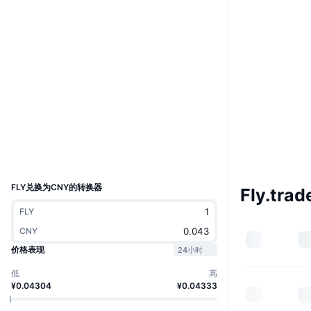
Boost
网站
Website
Whitepaper
社交媒体
合约
0x6c9B...B3407f
3.3
评级 (CertiK)
浏览器
sonicscan.org
钱包
UCID
36720
FLY兑换为CNY的转换器
Fly.tra
FLY
CNY
价格表现
24小时
低
高
¥0.04304
¥0.04333