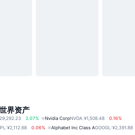
世界资产
29,292.23
2.07%
Nvidia Corp
NVDA
¥1,508.48
0.16%
PL
¥2,112.68
0.06%
Alphabet Inc Class A
GOOGL
¥2,391.88