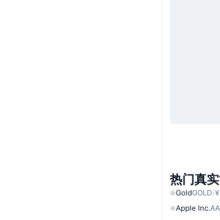
热门真实
Gold
GOLD
¥
Apple Inc.
AA