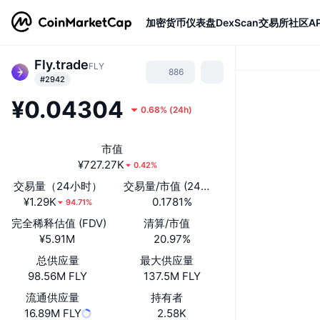
加密货币
仪表盘
DexScan
交易所
社区
AP
Fly.trade
FLY
886
#2942
¥0.04304
0.68%
(
24h
)
市值
¥727.27K
0.42%
交易量（24小时）
交易量/市值 (24小时)
¥1.29K
0.1781%
94.71%
完全稀释估值 (FDV)
清算/市值
¥5.91M
20.97%
总供应量
最大供应量
98.56M FLY
137.5M FLY
流通供应量
持有者
16.89M FLY
2.58K