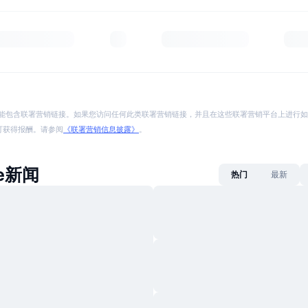
能包含联署营销链接。如果您访问任何此类联署营销链接，并且在这些联署营销平台上进行如
p 将可获得报酬。请参阅
《联署营销信息披露》
。
de新闻
热门
最新