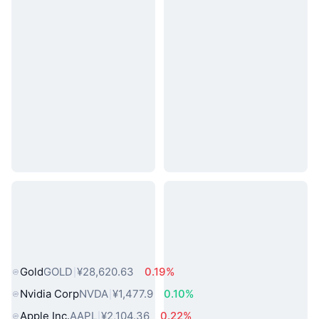
热门真实世界资产
Gold
GOLD
¥28,620.63
0.19%
Nvidia Corp
NVDA
¥1,477.9
0.10%
Apple Inc.
AAPL
¥2,104.36
0.22%