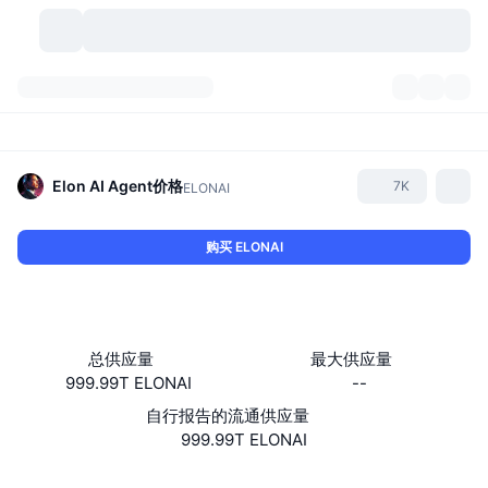
加密货币
仪表盘
加密货币
DexScan
市场
排名
Elon AI Agent
价格
7K
ELONAI
信号
交易所
分类
New
市场概况
购买 ELONAI
热门
社区
历史记录
现货市场
中心化交易所
新
动态
API
代币解锁
加密货币数量
现货
总供应量
最大供应量
999.99T ELONAI
--
涨幅榜
话题
收益
产品
比特币金库
衍生品
API
自行报告的流通供应量
模因 (Memes) 探索工具
999.99T ELONAI
直播活动
真实世界资产
币安币金库
产品
加密货币 API
去中心化交易所
网站
Website