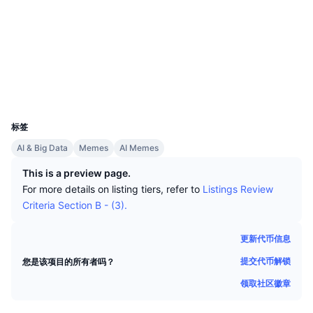
顶级交易者
文章
交易所流入/流出
DEX API
转换器
社交媒体
排行榜
现货
合约
2nirq2...KvRBYj
情绪
企业
简讯
指标
热门
浏览器
solscan.io
衍生品
定价
钱包
CMC Launch
即将推出
恐惧和贪婪指数
UCID
资源
35112
CMC Labs
最近添加
山寨币季节指数
标签
CMC Max
领涨和领跌
市场周期指标
AI & Big Data
Memes
AI Memes
文档
This is a preview page.
头条新闻
访问最多
比特币市值占比
For more details on listing tiers, refer to
Listings Review
常见问题解答
Criteria Section B - (3).
Telegram 机器人
社区情绪
CoinMarketCap 20 指数
AI 集成
更新代币信息
广告
区块链排名
CoinMarketCap 100 指数
提交代币解锁
您是该项目的所有者吗？
CMC代理中心
领取社区徽章
预测市场
ETF资金流向
网站微件
技能市场