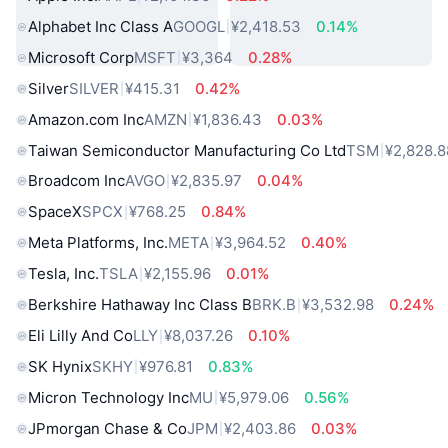
Alphabet Inc Class A
GOOGL
¥2,418.53
0.14%
Microsoft Corp
MSFT
¥3,364
0.28%
Silver
SILVER
¥415.31
0.42%
Amazon.com Inc
AMZN
¥1,836.43
0.03%
Taiwan Semiconductor Manufacturing Co Ltd
TSM
¥2,828.8
Broadcom Inc
AVGO
¥2,835.97
0.04%
SpaceX
SPCX
¥768.25
0.84%
Meta Platforms, Inc.
META
¥3,964.52
0.40%
Tesla, Inc.
TSLA
¥2,155.96
0.01%
Berkshire Hathaway Inc Class B
BRK.B
¥3,532.98
0.24%
Eli Lilly And Co
LLY
¥8,037.26
0.10%
SK Hynix
SKHY
¥976.81
0.83%
Micron Technology Inc
MU
¥5,979.06
0.56%
JPmorgan Chase & Co
JPM
¥2,403.86
0.03%