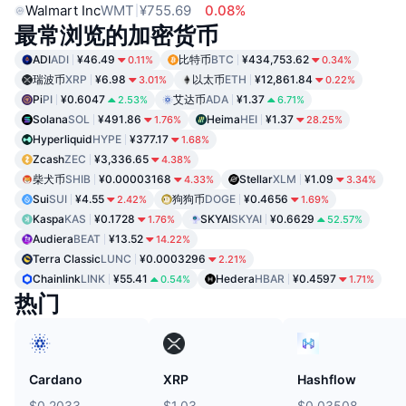
Walmart Inc
WMT
¥755.69
0.08%
最常浏览的加密货币
ADI
ADI
¥46.49
比特币
BTC
¥434,753.62
0.11%
0.34%
瑞波币
XRP
¥6.98
以太币
ETH
¥12,861.84
3.01%
0.22%
Pi
PI
¥0.6047
艾达币
ADA
¥1.37
2.53%
6.71%
Solana
SOL
¥491.86
Heima
HEI
¥1.37
1.76%
28.25%
Hyperliquid
HYPE
¥377.17
1.68%
Zcash
ZEC
¥3,336.65
4.38%
柴犬币
SHIB
¥0.00003168
Stellar
XLM
¥1.09
4.33%
3.34%
Sui
SUI
¥4.55
狗狗币
DOGE
¥0.4656
2.42%
1.69%
Kaspa
KAS
¥0.1728
SKYAI
SKYAI
¥0.6629
1.76%
52.57%
Audiera
BEAT
¥13.52
14.22%
Terra Classic
LUNC
¥0.0003296
2.21%
Chainlink
LINK
¥55.41
Hedera
HBAR
¥0.4597
0.54%
1.71%
热门
Cardano
XRP
Hashflow
$0.2033
$1.03
$0.03508