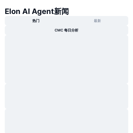
热门
加密货币 ETF
Elon AI Agent新闻
学习
CMC 模型上下文协议
新版
比特币 ETF
热门
最新
x402
新闻
CMC 每日分析
加密
以太币 ETF
币安学院
政治
技术分析
研究报告
体育运动
RSI
视频
金融
MACD
词汇表
技术
衍生品
活动
NFT
总览
空投
NFT 总体统计数据
清算
钻石奖励