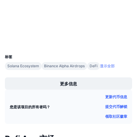
4.3
即将进行的销售活动
评级 (CertiK)
资金费率
学习赚币
bscscan.com
浏览器
日历
钱包
ICO日历
UCID
36133
标签
活动日历
Solana Ecosystem
Binance Alpha Airdrops
DeFi
显示全部
Boost
更多信息
更新代币信息
提交代币解锁
您是该项目的所有者吗？
领取社区徽章