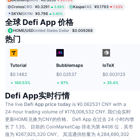
Cronos
CRO
¥0.3291
Kaspa
KAS
¥0.1793
3.88%
1.53%
SKYAI
SKYAI
¥0.796
5.80%
全球 Defi App 价格
HOME/USD
United States Dollar
$0.009268
热门
Tutorial
Bubblemaps
IoTeX
$0.1482
$0.02537
$0.003123
160.53%
97%
35.4%
Defi App实时行情
The live
Defi App price today
is ¥0.062531 CNY with a
24-hour trading volume of ¥176,006,532 CNY.
我们会实时
更新HOME兑换为CNY的价格。
Defi App 在过去 24 小时内增
长了 1.35。
目前的 CoinMarketCap 排名为第 #406 位，其市
值为 ¥267,925,320 CNY。
其流通供给量为 4,284,690,302