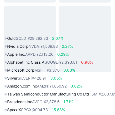
热门真实世界资产
Gold
GOLD
¥29,292.23
2.07%
Nvidia Corp
NVDA
¥1,509.83
2.27%
Apple Inc.
AAPL
¥2,113.26
0.29%
Alphabet Inc Class A
GOOGL
¥2,393.81
0.96%
Microsoft Corp
MSFT
¥3,370
0.03%
Silver
SILVER
¥428.91
3.05%
Amazon.com Inc
AMZN
¥1,850.92
0.82%
Taiwan Semiconductor Manufacturing Co Ltd
TSM
¥2,837.8
Broadcom Inc
AVGO
¥2,878.6
1.71%
SpaceX
SPCX
¥904.73
15.83%