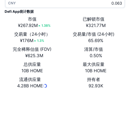
CNY
热门
加密货币 ETF
学习
CMC 模型上下文协议
Defi App统计数据
新版
市值
已解锁市值
比特币 ETF
x402
新闻
¥267.92M
¥321.77M
1.38%
加密
以太币 ETF
交易量（24小时）
交易量/市值 (24小时)
币安学院
¥176M
65.69%
1.3%
政治
完全稀释估值 (FDV)
清算/市值
技术分析
研究报告
¥625.3M
0.50%
体育运动
总供应量
最大供应量
RSI
视频
10B HOME
10B HOME
金融
MACD
流通供应量
持有者
词汇表
4.28B HOME
92.93K
技术
网站
Website
Whitepaper
衍生品
活动
NFT
社交媒体
总览
空投
NFT 总体统计数据
0x4bfa...fc714f
合约
清算
钻石奖励