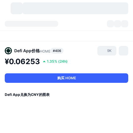
加密货币
仪表盘
加密货币
DexScan
市场
排名
Defi App
价格
9K
#406
HOME
¥0.06253
1.35%
(
24h
)
信号
交易所
分类
New
市场概况
热门
社区
历史记录
现货市场
中心化交易所
购买 HOME
新
动态
API
代币解锁
加密货币数量
现货
Defi App兑换为CNY的图表
涨幅榜
话题
收益
产品
比特币金库
衍生品
API
模因 (Memes) 探索工具
直播活动
真实世界资产
币安币金库
产品
加密货币 API
去中心化交易所