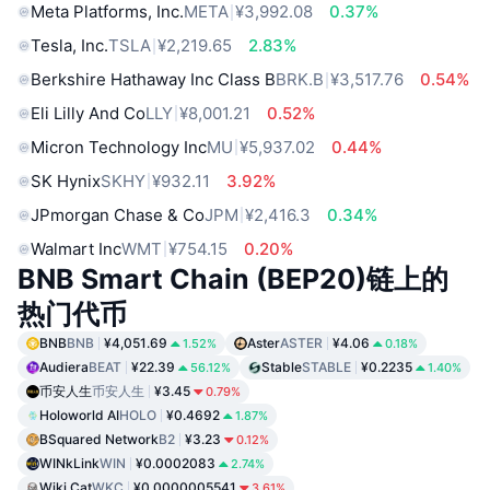
Meta Platforms, Inc.
META
¥3,992.08
0.37%
Tesla, Inc.
TSLA
¥2,219.65
2.83%
Berkshire Hathaway Inc Class B
BRK.B
¥3,517.76
0.54%
Eli Lilly And Co
LLY
¥8,001.21
0.52%
Micron Technology Inc
MU
¥5,937.02
0.44%
SK Hynix
SKHY
¥932.11
3.92%
JPmorgan Chase & Co
JPM
¥2,416.3
0.34%
Walmart Inc
WMT
¥754.15
0.20%
BNB Smart Chain (BEP20)链上的
热门代币
BNB
BNB
¥4,051.69
Aster
ASTER
¥4.06
1.52%
0.18%
Audiera
BEAT
¥22.39
Stable
STABLE
¥0.2235
56.12%
1.40%
币安人生
币安人生
¥3.45
0.79%
Holoworld AI
HOLO
¥0.4692
1.87%
BSquared Network
B2
¥3.23
0.12%
WINkLink
WIN
¥0.0002083
2.74%
Wiki Cat
WKC
¥0.0000005541
3.61%