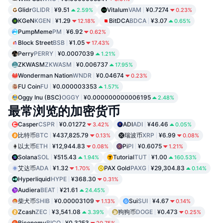
Glidr
GLIDR
¥9.51
Vitalum
VAM
¥0.7274
2.59%
0.23%
KGeN
KGEN
¥1.29
BitDCA
BDCA
¥3.07
12.18%
0.65%
PumpMeme
PM
¥6.92
0.62%
Block Street
BSB
¥1.05
17.43%
Perry
PERRY
¥0.0007039
1.21%
ZKWASM
ZKWASM
¥0.006737
17.95%
Wonderman Nation
WNDR
¥0.04674
0.23%
FU Coin
FU
¥0.000003353
1.57%
Oggy Inu (BSC)
OGGY
¥0.000000000006195
2.48%
最常浏览的加密货币
Casper
CSPR
¥0.01272
ADI
ADI
¥46.46
3.42%
0.05%
比特币
BTC
¥437,825.79
瑞波币
XRP
¥6.99
0.13%
0.08%
以太币
ETH
¥12,944.83
Pi
PI
¥0.6075
0.08%
1.21%
Solana
SOL
¥515.43
Tutorial
TUT
¥1.00
1.94%
160.53%
艾达币
ADA
¥1.32
PAX Gold
PAXG
¥29,304.83
1.70%
0.14%
Hyperliquid
HYPE
¥368.30
0.31%
Audiera
BEAT
¥21.61
24.45%
柴犬币
SHIB
¥0.00003109
Sui
SUI
¥4.67
1.13%
0.14%
Zcash
ZEC
¥3,541.08
狗狗币
DOGE
¥0.473
3.39%
0.25%
Biconomy
BICO
¥0.3253
20.75%