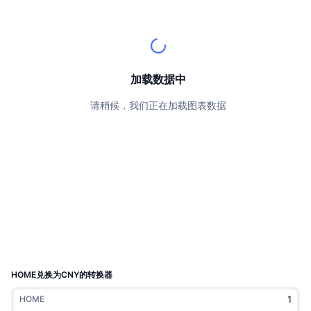
顶级交易者
文章
交易所流入/流出
DEX API
转换器
排行榜
现货
情绪
企业
简讯
指标
热门
衍生品
定价
CMC Launch
加载数据中
即将推出
恐惧和贪婪指数
请稍候，我们正在加载图表数据
资源
CMC Labs
最近添加
山寨币季节指数
CMC Max
领涨和领跌
市场周期指标
文档
头条新闻
访问最多
比特币市值占比
常见问题解答
Telegram 机器人
社区情绪
CoinMarketCap 20 指数
AI 集成
广告
区块链排名
CoinMarketCap 100 指数
CMC代理中心
HOME兑换为CNY的转换器
预测市场
ETF资金流向
网站微件
HOME
技能市场