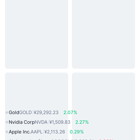
热门真实世界资产
Gold
GOLD
¥29,292.23
2.07%
Nvidia Corp
NVDA
¥1,509.83
2.27%
Apple Inc.
AAPL
¥2,113.26
0.29%