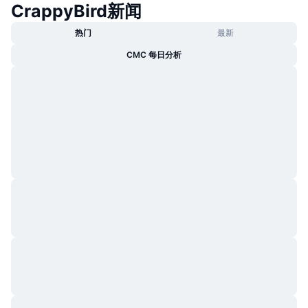
CrappyBird新闻
热门
加密货币 ETF
学习
CMC 模型上下文协议
热门
最新
新版
比特币 ETF
CMC 每日分析
x402
新闻
加密
以太币 ETF
币安学院
政治
技术分析
研究报告
体育运动
RSI
视频
金融
MACD
词汇表
技术
衍生品
活动
NFT
总览
空投
NFT 总体统计数据
清算
钻石奖励