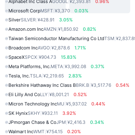
Alphabet Inc Class A
GOOGL
¥2,393.81
0.96%
Microsoft Corp
MSFT
¥3,370
0.03%
Silver
SILVER
¥428.91
3.05%
Amazon.com Inc
AMZN
¥1,850.92
0.82%
Taiwan Semiconductor Manufacturing Co Ltd
TSM
¥2,837.8
Broadcom Inc
AVGO
¥2,878.6
1.71%
SpaceX
SPCX
¥904.73
15.83%
Meta Platforms, Inc.
META
¥3,992.08
0.37%
Tesla, Inc.
TSLA
¥2,219.65
2.83%
Berkshire Hathaway Inc Class B
BRK.B
¥3,517.76
0.54%
Eli Lilly And Co
LLY
¥8,001.21
0.52%
Micron Technology Inc
MU
¥5,937.02
0.44%
SK Hynix
SKHY
¥932.11
3.92%
JPmorgan Chase & Co
JPM
¥2,416.3
0.34%
Walmart Inc
WMT
¥754.15
0.20%