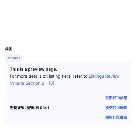
顶级交易者
文章
交易所流入/流出
DEX API
转换器
社交媒体
排行榜
现货
合约
0xc8e5...522b26
情绪
企业
简讯
指标
热门
衍生品
浏览器
basescan.org
钱包
定价
CMC Launch
即将推出
恐惧和贪婪指数
UCID
36780
资源
CMC Labs
标签
最近添加
山寨币季节指数
Memes
CMC Max
领涨和领跌
市场周期指标
This is a preview page.
文档
For more details on listing tiers, refer to
Listings Review
头条新闻
访问最多
比特币市值占比
Criteria Section B - (3).
常见问题解答
Telegram 机器人
社区情绪
CoinMarketCap 20 指数
更新代币信息
AI 集成
广告
提交代币解锁
您是该项目的所有者吗？
区块链排名
CoinMarketCap 100 指数
领取社区徽章
CMC代理中心
预测市场
ETF资金流向
网站微件
技能市场