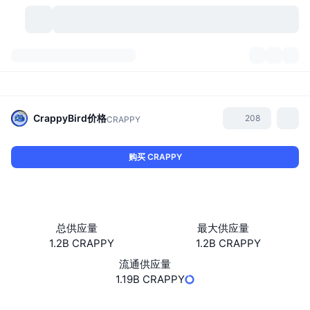
加密货币
仪表盘
加密货币
DexScan
市场
排名
CrappyBird
价格
208
CRAPPY
信号
交易所
分类
New
市场概况
购买 CRAPPY
热门
社区
历史记录
现货市场
中心化交易所
新
动态
API
代币解锁
加密货币数量
现货
总供应量
最大供应量
1.2B CRAPPY
1.2B CRAPPY
涨幅榜
话题
收益
产品
比特币金库
衍生品
API
流通供应量
模因 (Memes) 探索工具
1.19B CRAPPY
直播活动
真实世界资产
币安币金库
产品
加密货币 API
去中心化交易所
网站
Website