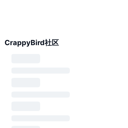
CrappyBird社区