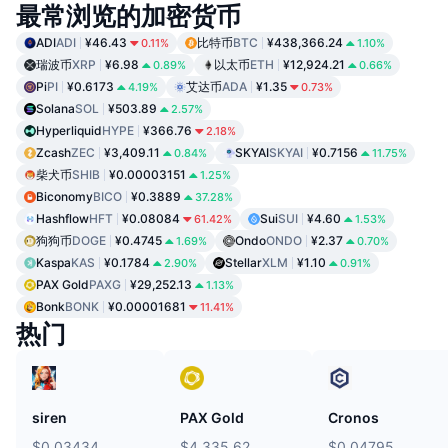
最常浏览的加密货币
ADI
ADI
¥46.43
比特币
BTC
¥438,366.24
0.11%
1.10%
瑞波币
XRP
¥6.98
以太币
ETH
¥12,924.21
0.89%
0.66%
Pi
PI
¥0.6173
艾达币
ADA
¥1.35
4.19%
0.73%
Solana
SOL
¥503.89
2.57%
Hyperliquid
HYPE
¥366.76
2.18%
Zcash
ZEC
¥3,409.11
SKYAI
SKYAI
¥0.7156
0.84%
11.75%
柴犬币
SHIB
¥0.00003151
1.25%
Biconomy
BICO
¥0.3889
37.28%
Hashflow
HFT
¥0.08084
Sui
SUI
¥4.60
61.42%
1.53%
狗狗币
DOGE
¥0.4745
Ondo
ONDO
¥2.37
1.69%
0.70%
Kaspa
KAS
¥0.1784
Stellar
XLM
¥1.10
2.90%
0.91%
PAX Gold
PAXG
¥29,252.13
1.13%
Bonk
BONK
¥0.00001681
11.41%
热门
siren
PAX Gold
Cronos
$0.03434
$4,335.62
$0.04795