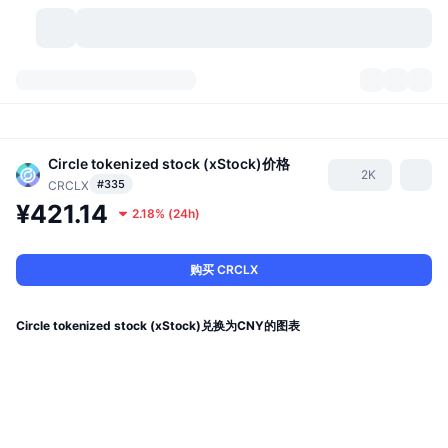
加密货币
仪表盘
加密货币
DexScan
Circle tokenized stock (xStock)
价格
市场
排名
2K
#335
CRCLX
¥421.14
信号
交易所
分类
New
市场概况
2.18%
(
24h
)
热门
社区
历史记录
现货市场
中心化交易所
购买 CRCLX
新
动态
API
代币解锁
加密货币数量
现货
Circle tokenized stock (xStock)兑换为CNY的图表
涨幅榜
话题
收益
产品
比特币金库
衍生品
API
模因 (Memes) 探索工具
直播活动
真实世界资产
币安币金库
产品
加密货币 API
去中心化交易所