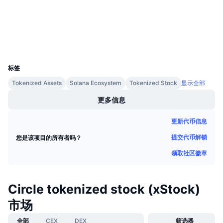
浏览器
即将进行的销售活动
资金费率
学习赚币
钱包
日历
UCID
37005
标签
ICO日历
Tokenized Assets
Solana Ecosystem
Tokenized Stock
显示全部
活动日历
更多信息
更新代币信息
提交代币解锁
您是该项目的所有者吗？
领取社区徽章
Circle tokenized stock (xStock)
市场
全部
CEX
DEX
筛选器