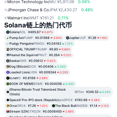
Micron Technology Inc
MU
¥5,911.09
0.06%
JPmorgan Chase & Co
JPM
¥2,430.27
0.48%
Walmart Inc
WMT
¥761.21
0.71%
Solana链上的热门代币
Solana
SOL
¥495.67
0.87%
Pump.fun
PUMP
¥0.01568
Jupiter
JUP
¥1.26
3.94%
1.16%
Pudgy Penguins
PENGU
¥0.04162
1.25%
OFFICIAL TRUMP
TRUMP
¥9.85
0.86%
Peanut the Squirrel
PNUT
¥0.264
0.12%
Seeker
SKR
¥0.05612
11.62%
Dog (Bitcoin)
DOG
¥0.00406
0.34%
Loaded Lions
LION
¥0.009244
0.29%
io.net
IO
¥0.8166
2.68%
BOOK OF MEME
BOME
¥0.004056
4.34%
iShares Bitcoin Trust Tokenized Stock
IBITon
¥246.52
0.24%
(Ondo)
SpaceX Pre-IPO stock (Republic)
preSPCX
¥740.98
5.38%
Orca
ORCA
¥7.26
The Black Bull
ANSEM
¥1.14
1.02%
2.12%
Stream SZN
STRSZN
¥0.0006455
2.89%