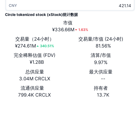
热门
加密货币 ETF
CNY
学习
CMC 模型上下文协议
Circle tokenized stock (xStock)统计数据
新版
比特币 ETF
市值
x402
新闻
¥336.66M
1.63%
加密
以太币 ETF
交易量（24小时）
交易量/市值 (24小时)
币安学院
¥274.61M
81.56%
340.51%
政治
技术分析
完全稀释估值 (FDV)
清算/市值
研究报告
¥1.28B
9.97%
体育运动
RSI
视频
总供应量
最大供应量
3.04M CRCLX
--
金融
MACD
词汇表
流通供应量
持有者
799.4K CRCLX
13.7K
技术
衍生品
活动
网站
Website
社交媒体
NFT
总览
空投
XsueG8...3p3bd1
合约
NFT 总体统计数据
清算
钻石奖励
solscan.io