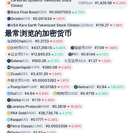
Cerebras Systems Tokenized Stock
CBRSon
¥1,429.58
5.29%
(Ondo)
Ibiza Final Boss
BOSS
¥0.0007003
0.75%
Octokn
OTK
¥0.001434
1.67%
USA Rare Earth Tokenized Stock (Ondo)
USARon
¥116.27
1.49%
最常浏览的加密货币
ZIGChain
ZIG
¥0.2723
0.03%
比特币
BTC
¥437,259.15
瑞波币
XRP
¥7.09
0.80%
1.68%
以太币
ETH
¥12,895.03
Pi
PI
¥0.6144
2.13%
6.12%
Solana
SOL
¥500.26
艾达币
ADA
¥1.27
0.13%
1.24%
Hyperliquid
HYPE
¥380.08
0.84%
Zcash
ZEC
¥3,431.20
1.94%
柴犬币
SHIB
¥0.00003262
1.61%
Pump.fun
PUMP
¥0.01583
Heima
HEI
¥2.94
5.17%
138.97%
Sui
SUI
¥4.64
狗狗币
DOGE
¥0.4718
0.64%
0.06%
Stellar
XLM
¥1.10
2.69%
Lorenzo Protocol
BANK
¥0.2819
16.62%
PAX Gold
PAXG
¥28,736.76
2.57%
Kaspa
KAS
¥0.1771
0.36%
Terra Classic
LUNC
¥0.0003356
0.94%
Ondo
ONDO
¥2.52
2.87%