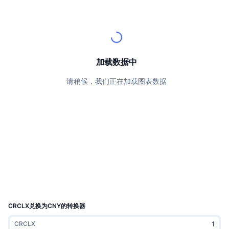
顶级交易者
文章
交易所流入/流出
DEX API
转换器
排行榜
现货
情绪
企业
简讯
指标
热门
衍生品
定价
CMC Launch
即将推出
恐惧和贪婪指数
加载数据中
资源
CMC Labs
请稍候，我们正在加载图表数据
最近添加
山寨币季节指数
CMC Max
领涨和领跌
市场周期指标
文档
头条新闻
访问最多
比特币市值占比
常见问题解答
Telegram 机器人
社区情绪
CoinMarketCap 20 指数
AI 集成
广告
区块链排名
CoinMarketCap 100 指数
CMC代理中心
CRCLX兑换为CNY的转换器
预测市场
ETF资金流向
网站微件
技能市场
CRCLX