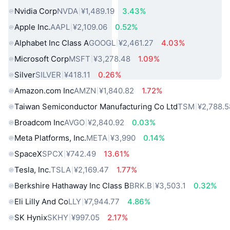
Nvidia Corp
NVDA
¥1,489.19
3.43%
Apple Inc.
AAPL
¥2,109.06
0.52%
Alphabet Inc Class A
GOOGL
¥2,461.27
4.03%
Microsoft Corp
MSFT
¥3,278.48
1.09%
Silver
SILVER
¥418.11
0.26%
Amazon.com Inc
AMZN
¥1,840.82
1.72%
Taiwan Semiconductor Manufacturing Co Ltd
TSM
¥2,788.5
Broadcom Inc
AVGO
¥2,840.92
0.03%
Meta Platforms, Inc.
META
¥3,990
0.14%
SpaceX
SPCX
¥742.49
13.61%
Tesla, Inc.
TSLA
¥2,169.47
1.77%
Berkshire Hathaway Inc Class B
BRK.B
¥3,503.1
0.32%
Eli Lilly And Co
LLY
¥7,944.77
4.86%
SK Hynix
SKHY
¥997.05
2.17%