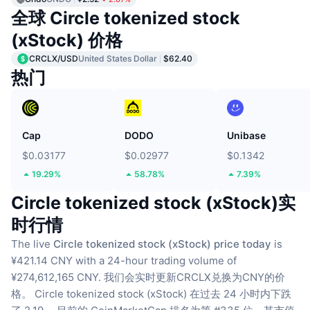
全球 Circle tokenized stock
(xStock) 价格
CRCLX/USD
United States Dollar
$62.40
热门
Cap
DODO
Unibase
$0.03177
$0.02977
$0.1342
19.29%
58.78%
7.39%
Circle tokenized stock (xStock)实
时行情
The live
Circle tokenized stock (xStock) price today
is
¥421.14 CNY with a 24-hour trading volume of
¥274,612,165 CNY.
我们会实时更新CRCLX兑换为CNY的价
格。
Circle tokenized stock (xStock) 在过去 24 小时内下跌