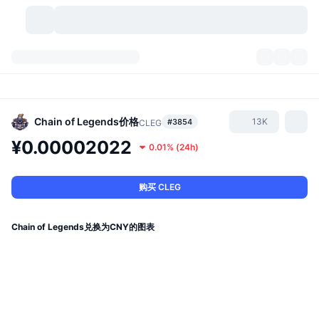
加密货币
仪表盘
加密货币
DexScan
市场
排名
Chain of Legends
价格
13K
#3854
CLEG
¥0.00002022
0.01%
(
24h
)
信号
交易所
分类
New
市场概况
热门
社区
历史记录
现货市场
中心化交易所
购买 CLEG
新
动态
API
代币解锁
加密货币数量
现货
Chain of Legends兑换为CNY的图表
涨幅榜
话题
收益
产品
比特币金库
衍生品
API
模因 (Memes) 探索工具
直播活动
真实世界资产
币安币金库
产品
加密货币 API
去中心化交易所