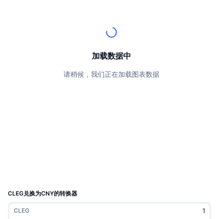
顶级交易者
文章
交易所流入/流出
DEX API
转换器
排行榜
现货
情绪
企业
简讯
指标
热门
衍生品
定价
CMC Launch
加载数据中
即将推出
恐惧和贪婪指数
请稍候，我们正在加载图表数据
资源
CMC Labs
最近添加
山寨币季节指数
CMC Max
领涨和领跌
市场周期指标
文档
头条新闻
访问最多
比特币市值占比
常见问题解答
Telegram 机器人
社区情绪
CoinMarketCap 20 指数
AI 集成
广告
区块链排名
CoinMarketCap 100 指数
CMC代理中心
CLEG兑换为CNY的转换器
预测市场
ETF资金流向
网站微件
CLEG
技能市场