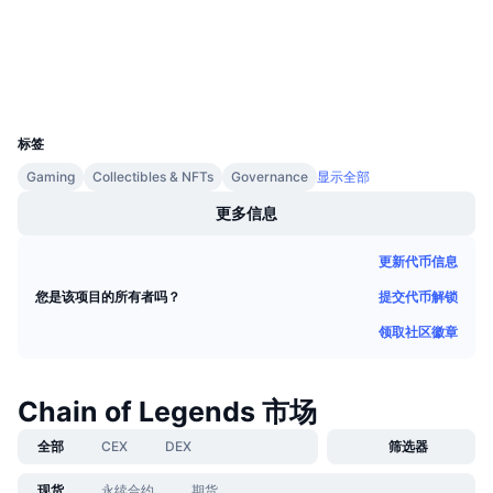
即将进行的销售活动
bscscan.com
资金费率
浏览器
学习赚币
钱包
UCID
日历
20488
标签
ICO日历
Gaming
Collectibles & NFTs
Governance
显示全部
活动日历
更多信息
更新代币信息
提交代币解锁
您是该项目的所有者吗？
领取社区徽章
Chain of Legends 市场
全部
CEX
DEX
筛选器
现货
永续合约
期货