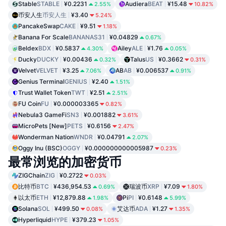
Stable
STABLE
¥0.2231
Audiera
BEAT
¥15.48
2.55%
10.82%
币安人生
币安人生
¥3.40
5.24%
PancakeSwap
CAKE
¥9.51
1.18%
Banana For Scale
BANANAS31
¥0.04829
0.67%
Beldex
BDX
¥0.5837
Ailey
ALE
¥1.76
4.30%
0.05%
Ducky
DUCKY
¥0.00436
Talus
US
¥0.3662
0.32%
0.31%
Velvet
VELVET
¥3.25
AB
AB
¥0.006537
7.06%
0.91%
Genius Terminal
GENIUS
¥2.40
1.51%
Trust Wallet Token
TWT
¥2.51
2.51%
FU Coin
FU
¥0.000003365
0.82%
Nebula3 GameFi
SN3
¥0.001882
3.61%
MicroPets [New]
PETS
¥0.6156
2.47%
Wonderman Nation
WNDR
¥0.04791
2.07%
Oggy Inu (BSC)
OGGY
¥0.000000000005987
0.23%
最常浏览的加密货币
ZIGChain
ZIG
¥0.2722
0.03%
比特币
BTC
¥436,954.53
瑞波币
XRP
¥7.09
0.69%
1.80%
以太币
ETH
¥12,879.88
Pi
PI
¥0.6148
1.98%
5.99%
Solana
SOL
¥499.50
艾达币
ADA
¥1.27
0.08%
1.35%
Hyperliquid
HYPE
¥379.23
1.05%