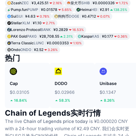
Zcash
ZEC
¥3,425.51
柴犬币
SHIB
¥0.0000326
2.16%
1.72%
Pump.fun
PUMP
¥0.01578
Heima
HEI
¥2.91
5.65%
138.25%
Sui
SUI
¥4.63
狗狗币
DOGE
¥0.4712
0.78%
0.07%
Stellar
XLM
¥1.10
2.71%
Lorenzo Protocol
BANK
¥0.2829
16.53%
PAX Gold
PAXG
¥28,708.55
Kaspa
KAS
¥0.177
2.31%
0.36%
Terra Classic
LUNC
¥0.0003353
1.10%
Ondo
ONDO
¥2.52
3.26%
热门
Cap
DODO
Unibase
$0.03105
$0.02966
$0.1347
16.84%
58.3%
8.26%
Chain of Legends实时行情
The live
Chain of Legends price today
is ¥0.000020 CNY
with a 24-hour trading volume of ¥2.49 CNY.
我们会实时更
新CLEG兑换为CNY的价格。
Chain of Legends 在过去 24 小