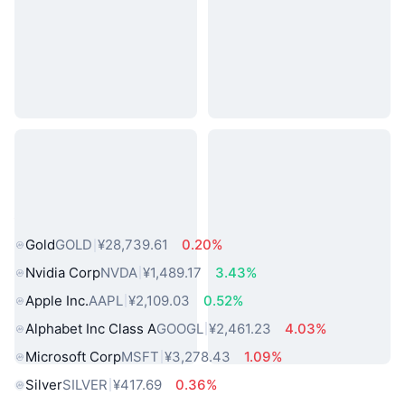
热门真实世界资产
Gold
GOLD
¥28,739.61
0.20%
Nvidia Corp
NVDA
¥1,489.17
3.43%
Apple Inc.
AAPL
¥2,109.03
0.52%
Alphabet Inc Class A
GOOGL
¥2,461.23
4.03%
Microsoft Corp
MSFT
¥3,278.43
1.09%
Silver
SILVER
¥417.69
0.36%