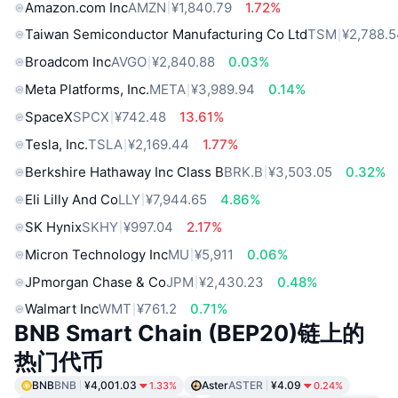
Amazon.com Inc
AMZN
¥1,840.79
1.72%
Taiwan Semiconductor Manufacturing Co Ltd
TSM
¥2,788.
Broadcom Inc
AVGO
¥2,840.88
0.03%
Meta Platforms, Inc.
META
¥3,989.94
0.14%
SpaceX
SPCX
¥742.48
13.61%
Tesla, Inc.
TSLA
¥2,169.44
1.77%
Berkshire Hathaway Inc Class B
BRK.B
¥3,503.05
0.32%
Eli Lilly And Co
LLY
¥7,944.65
4.86%
SK Hynix
SKHY
¥997.04
2.17%
Micron Technology Inc
MU
¥5,911
0.06%
JPmorgan Chase & Co
JPM
¥2,430.23
0.48%
Walmart Inc
WMT
¥761.2
0.71%
BNB Smart Chain (BEP20)链上的
热门代币
BNB
BNB
¥4,001.03
Aster
ASTER
¥4.09
1.33%
0.24%