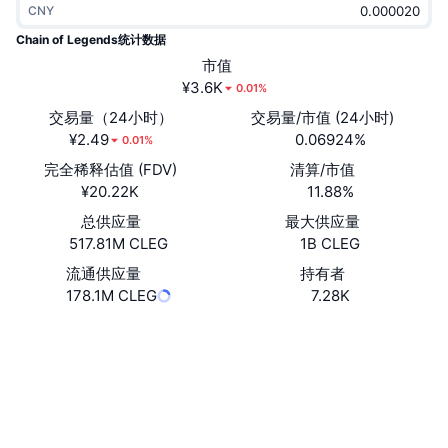
CNY
热门
加密货币 ETF
学习
CMC 模型上下文协议
Chain of Legends统计数据
新版
市值
比特币 ETF
x402
新闻
¥3.6K
0.01%
加密
以太币 ETF
交易量（24小时）
交易量/市值 (24小时)
币安学院
¥2.49
0.06924%
0.01%
政治
完全稀释估值 (FDV)
清算/市值
技术分析
研究报告
¥20.22K
11.88%
体育运动
总供应量
最大供应量
RSI
视频
517.81M CLEG
1B CLEG
金融
MACD
流通供应量
持有者
词汇表
178.1M CLEG
7.28K
技术
网站
Website
Whitepaper
衍生品
活动
NFT
社交媒体
总览
空投
合约
NFT 总体统计数据
0x4027...bB27AB
清算
3.4
钻石奖励
评级 (CertiK)