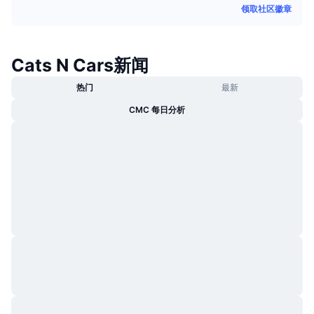
领取社区徽章
热门
加密货币 ETF
学习
CMC 模型上下文协议
新版
比特币 ETF
x402
新闻
Cats N Cars新闻
加密
以太币 ETF
热门
最新
币安学院
CMC 每日分析
政治
技术分析
研究报告
体育运动
RSI
视频
金融
MACD
词汇表
技术
衍生品
活动
NFT
总览
空投
NFT 总体统计数据
清算
钻石奖励