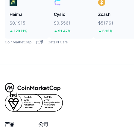
Heima
Cysic
Zcash
$0.1915
$0.5561
$517.61
120.11%
91.47%
6.13%
CoinMarketCap
代币
Cats N Cars
产品
公司