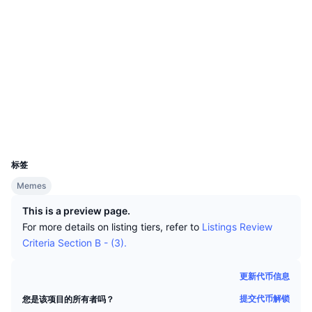
顶级交易者
文章
网站
交易所流入/流出
DEX API
转换器
排行榜
现货
情绪
企业
简讯
社交媒体
指标
热门
衍生品
合约
CNCixp...XnyifD
定价
CMC Launch
即将推出
恐惧和贪婪指数
浏览器
solscan.io
资源
CMC Labs
钱包
最近添加
山寨币季节指数
UCID
CMC Max
36561
领涨和领跌
市场周期指标
文档
标签
头条新闻
访问最多
比特币市值占比
Memes
常见问题解答
Telegram 机器人
This is a preview page.
社区情绪
CoinMarketCap 20 指数
For more details on listing tiers, refer to
Listings Review
AI 集成
广告
Criteria Section B - (3).
区块链排名
CoinMarketCap 100 指数
CMC代理中心
更新代币信息
预测市场
ETF资金流向
网站微件
提交代币解锁
您是该项目的所有者吗？
技能市场