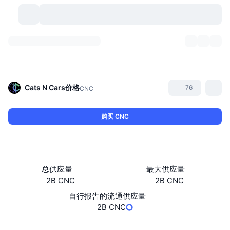
加密货币
仪表盘
加密货币
DexScan
市场
排名
Cats N Cars
价格
76
CNC
信号
交易所
分类
New
市场概况
购买 CNC
热门
社区
历史记录
现货市场
中心化交易所
新
动态
API
代币解锁
加密货币数量
现货
总供应量
最大供应量
2B CNC
2B CNC
涨幅榜
话题
收益
产品
比特币金库
衍生品
API
自行报告的流通供应量
模因 (Memes) 探索工具
2B CNC
直播活动
真实世界资产
币安币金库
产品
加密货币 API
去中心化交易所
Website