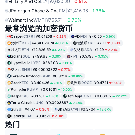
Eli Lilly And Co
LLY
¥7,620.29
0.51%
JPmorgan Chase & Co
JPM
¥2,416.96
1.38%
Walmart Inc
WMT
¥755.71
0.76%
最常浏览的加密货币
Casper
CSPR
¥0.01258
ADI
ADI
¥46.55
0.22%
0.16%
比特币
BTC
¥434,020.74
瑞波币
XRP
¥7.22
0.79%
0.69%
以太币
ETH
¥12,626.59
艾达币
ADA
¥1.29
0.33%
2.21%
Solana
SOL
¥499.63
Pi
PI
¥0.5797
0.38%
3.35%
Hyperliquid
HYPE
¥382.03
3.86%
柴犬币
SHIB
¥0.00003322
0.77%
Lorenzo Protocol
BANK
¥0.3216
18.69%
Zcash
ZEC
¥3,494.26
狗狗币
DOGE
¥0.4721
6.11%
0.43%
Pump.fun
PUMP
¥0.01661
10.00%
Kaspa
KAS
¥0.1781
Defi App
HOME
¥0.06952
1.56%
22.22%
Terra Classic
LUNC
¥0.0003387
0.34%
Sui
SUI
¥4.67
SKYAI
SKYAI
¥0.3704
0.36%
15.67%
Hedera
HBAR
¥0.4671
2.38%
热门