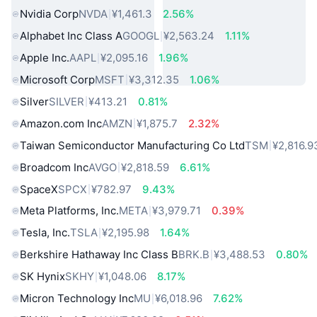
Nvidia Corp
NVDA
¥1,461.3
2.56%
Alphabet Inc Class A
GOOGL
¥2,563.24
1.11%
Apple Inc.
AAPL
¥2,095.16
1.96%
Microsoft Corp
MSFT
¥3,312.35
1.06%
Silver
SILVER
¥413.21
0.81%
Amazon.com Inc
AMZN
¥1,875.7
2.32%
Taiwan Semiconductor Manufacturing Co Ltd
TSM
¥2,816.9
Broadcom Inc
AVGO
¥2,818.59
6.61%
SpaceX
SPCX
¥782.97
9.43%
Meta Platforms, Inc.
META
¥3,979.71
0.39%
Tesla, Inc.
TSLA
¥2,195.98
1.64%
Berkshire Hathaway Inc Class B
BRK.B
¥3,488.53
0.80%
SK Hynix
SKHY
¥1,048.06
8.17%
Micron Technology Inc
MU
¥6,018.96
7.62%