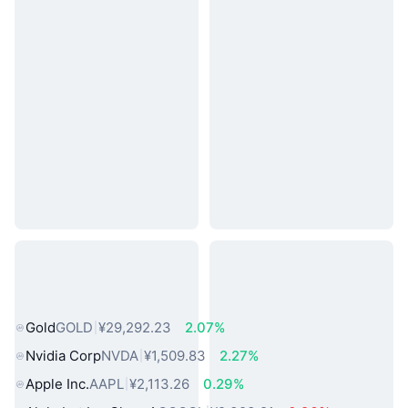
热门真实世界资产
Gold
GOLD
¥29,292.23
2.07%
Nvidia Corp
NVDA
¥1,509.83
2.27%
Apple Inc.
AAPL
¥2,113.26
0.29%