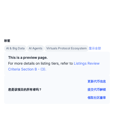
顶级交易者
文章
交易所流入/流出
DEX API
转换器
社交媒体
排行榜
现货
合约
0x8aaf...2f0f17
情绪
企业
简讯
指标
热门
衍生品
浏览器
basescan.org
钱包
定价
CMC Launch
即将推出
恐惧和贪婪指数
UCID
35310
资源
CMC Labs
标签
最近添加
山寨币季节指数
AI & Big Data
AI Agents
Virtuals Protocol Ecosystem
显示全部
CMC Max
领涨和领跌
市场周期指标
This is a preview page.
文档
For more details on listing tiers, refer to
Listings Review
头条新闻
访问最多
比特币市值占比
Criteria Section B - (3).
常见问题解答
Telegram 机器人
社区情绪
CoinMarketCap 20 指数
更新代币信息
AI 集成
广告
提交代币解锁
您是该项目的所有者吗？
区块链排名
CoinMarketCap 100 指数
领取社区徽章
CMC代理中心
预测市场
ETF资金流向
网站微件
技能市场