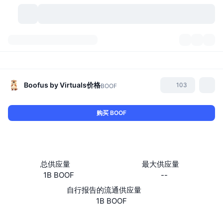
加密货币
仪表盘
加密货币
DexScan
市场
排名
Boofus by Virtuals
价格
103
BOOF
信号
交易所
分类
New
市场概况
购买 BOOF
热门
社区
历史记录
现货市场
中心化交易所
新
动态
API
代币解锁
加密货币数量
现货
总供应量
最大供应量
1B BOOF
--
涨幅榜
话题
收益
产品
比特币金库
衍生品
API
自行报告的流通供应量
模因 (Memes) 探索工具
1B BOOF
直播活动
真实世界资产
币安币金库
产品
加密货币 API
去中心化交易所
网站
Website