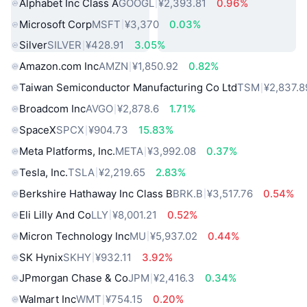
Alphabet Inc Class A
GOOGL
¥2,393.81
0.96%
Microsoft Corp
MSFT
¥3,370
0.03%
Silver
SILVER
¥428.91
3.05%
Amazon.com Inc
AMZN
¥1,850.92
0.82%
Taiwan Semiconductor Manufacturing Co Ltd
TSM
¥2,837.8
Broadcom Inc
AVGO
¥2,878.6
1.71%
SpaceX
SPCX
¥904.73
15.83%
Meta Platforms, Inc.
META
¥3,992.08
0.37%
Tesla, Inc.
TSLA
¥2,219.65
2.83%
Berkshire Hathaway Inc Class B
BRK.B
¥3,517.76
0.54%
Eli Lilly And Co
LLY
¥8,001.21
0.52%
Micron Technology Inc
MU
¥5,937.02
0.44%
SK Hynix
SKHY
¥932.11
3.92%
JPmorgan Chase & Co
JPM
¥2,416.3
0.34%
Walmart Inc
WMT
¥754.15
0.20%