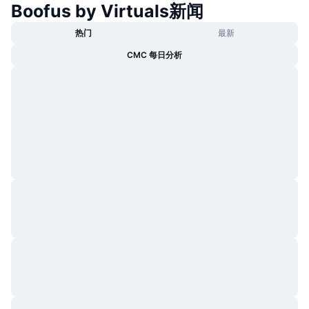
Boofus by Virtuals新闻
热门
加密货币 ETF
学习
CMC 模型上下文协议
热门
最新
新版
比特币 ETF
CMC 每日分析
x402
新闻
加密
以太币 ETF
币安学院
政治
技术分析
研究报告
体育运动
RSI
视频
金融
MACD
词汇表
技术
衍生品
活动
NFT
总览
空投
NFT 总体统计数据
清算
钻石奖励