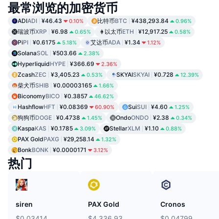
最常浏览的加密货币
ADI
ADI
¥46.43
比特币
BTC
¥438,293.84
0.10%
0.96%
瑞波币
XRP
¥6.98
以太币
ETH
¥12,917.25
0.65%
0.58%
Pi
PI
¥0.6175
艾达币
ADA
¥1.34
5.18%
1.12%
Solana
SOL
¥503.66
2.38%
Hyperliquid
HYPE
¥366.69
2.36%
Zcash
ZEC
¥3,405.23
SKYAI
SKYAI
¥0.728
0.53%
12.39%
柴犬币
SHIB
¥0.00003165
1.66%
Biconomy
BICO
¥0.3857
46.62%
Hashflow
HFT
¥0.08369
Sui
SUI
¥4.60
60.90%
1.25%
狗狗币
DOGE
¥0.4738
Ondo
ONDO
¥2.38
1.45%
0.34%
Kaspa
KAS
¥0.1785
Stellar
XLM
¥1.10
3.09%
0.88%
PAX Gold
PAXG
¥29,258.14
1.32%
Bonk
BONK
¥0.0000171
3.12%
热门
siren
PAX Gold
Cronos
$0.03414
$4,336.93
$0.04799