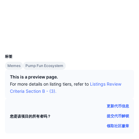
顶级交易者
文章
交易所流入/流出
DEX API
转换器
社交媒体
排行榜
现货
合约
PvhC1i...bppump
情绪
企业
简讯
指标
热门
浏览器
solscan.io
衍生品
定价
钱包
CMC Launch
即将推出
恐惧和贪婪指数
UCID
资源
35472
CMC Labs
最近添加
山寨币季节指数
标签
CMC Max
领涨和领跌
市场周期指标
Memes
Pump Fun Ecosystem
文档
This is a preview page.
头条新闻
访问最多
比特币市值占比
For more details on listing tiers, refer to
Listings Review
常见问题解答
Criteria Section B - (3).
Telegram 机器人
社区情绪
CoinMarketCap 20 指数
AI 集成
更新代币信息
广告
区块链排名
CoinMarketCap 100 指数
提交代币解锁
您是该项目的所有者吗？
CMC代理中心
领取社区徽章
预测市场
ETF资金流向
网站微件
技能市场