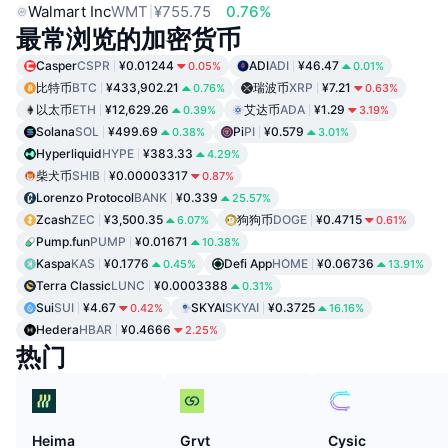
Walmart Inc
WMT
¥755.75
0.76%
最常浏览的加密货币
Casper
CSPR
¥0.01244
ADI
ADI
¥46.47
0.05%
0.01%
比特币
BTC
¥433,902.21
瑞波币
XRP
¥7.21
0.76%
0.63%
以太币
ETH
¥12,629.26
艾达币
ADA
¥1.29
0.39%
3.19%
Solana
SOL
¥499.69
Pi
PI
¥0.579
0.38%
3.01%
Hyperliquid
HYPE
¥383.33
4.29%
柴犬币
SHIB
¥0.00003317
0.87%
Lorenzo Protocol
BANK
¥0.339
25.57%
Zcash
ZEC
¥3,500.35
狗狗币
DOGE
¥0.4715
6.07%
0.61%
Pump.fun
PUMP
¥0.01671
10.38%
Kaspa
KAS
¥0.1776
Defi App
HOME
¥0.06736
0.45%
13.91%
Terra Classic
LUNC
¥0.0003388
0.31%
Sui
SUI
¥4.67
SKYAI
SKYAI
¥0.3725
0.42%
16.16%
Hedera
HBAR
¥0.4666
2.25%
热门
Heima
Grvt
Cysic