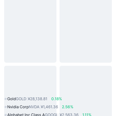
热门真实世界资产
Gold
GOLD
¥28,138.81
0.18%
Nvidia Corp
NVDA
¥1,461.36
2.56%
Alphabet Inc Class A
GOOGL
¥2,563.36
1.11%