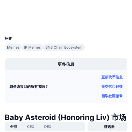
即将进行的销售活动
资金费率
学习赚币
浏览器
bscscan.com
钱包
UCID
日历
39927
标签
ICO日历
Memes
IP Memes
BNB Chain Ecosystem
Boost
活动日历
更多信息
更新代币信息
提交代币解锁
您是该项目的所有者吗？
领取社区徽章
Baby Asteroid (Honoring Liv) 市场
全部
CEX
DEX
筛选器