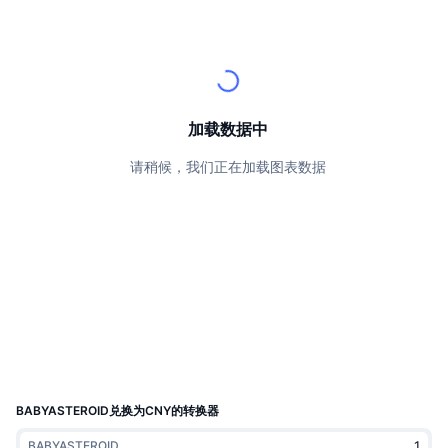
顶级交易者
文章
交易所流入/流出
DEX API
转换器
排行榜
现货
情绪
企业
简讯
指标
热门
衍生品
定价
CMC Launch
即将推出
恐惧和贪婪指数
加载数据中
资源
CMC Labs
最近添加
山寨币季节指数
请稍候，我们正在加载图表数据
CMC Max
领涨和领跌
市场周期指标
文档
头条新闻
访问最多
比特币市值占比
常见问题解答
Telegram 机器人
社区情绪
CoinMarketCap 20 指数
AI 集成
广告
区块链排名
CoinMarketCap 100 指数
CMC代理中心
BABYASTEROID兑换为CNY的转换器
预测市场
ETF资金流向
网站微件
技能市场
BABYASTEROID