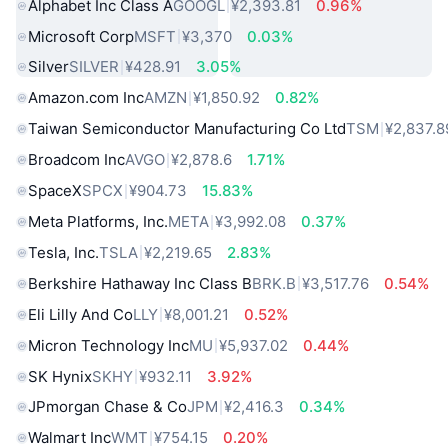
Alphabet Inc Class A
GOOGL
¥2,393.81
0.96%
Microsoft Corp
MSFT
¥3,370
0.03%
Silver
SILVER
¥428.91
3.05%
Amazon.com Inc
AMZN
¥1,850.92
0.82%
Taiwan Semiconductor Manufacturing Co Ltd
TSM
¥2,837.8
Broadcom Inc
AVGO
¥2,878.6
1.71%
SpaceX
SPCX
¥904.73
15.83%
Meta Platforms, Inc.
META
¥3,992.08
0.37%
Tesla, Inc.
TSLA
¥2,219.65
2.83%
Berkshire Hathaway Inc Class B
BRK.B
¥3,517.76
0.54%
Eli Lilly And Co
LLY
¥8,001.21
0.52%
Micron Technology Inc
MU
¥5,937.02
0.44%
SK Hynix
SKHY
¥932.11
3.92%
JPmorgan Chase & Co
JPM
¥2,416.3
0.34%
Walmart Inc
WMT
¥754.15
0.20%