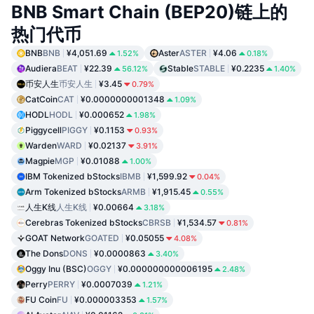
BNB Smart Chain (BEP20)链上的
热门代币
BNB
BNB
¥4,051.69
Aster
ASTER
¥4.06
1.52%
0.18%
Audiera
BEAT
¥22.39
Stable
STABLE
¥0.2235
56.12%
1.40%
币安人生
币安人生
¥3.45
0.79%
CatCoin
CAT
¥0.0000000001348
1.09%
HODL
HODL
¥0.000652
1.98%
Piggycell
PIGGY
¥0.1153
0.93%
Warden
WARD
¥0.02137
3.91%
Magpie
MGP
¥0.01088
1.00%
IBM Tokenized bStocks
IBMB
¥1,599.92
0.04%
Arm Tokenized bStocks
ARMB
¥1,915.45
0.55%
人生K线
人生K线
¥0.00664
3.18%
Cerebras Tokenized bStocks
CBRSB
¥1,534.57
0.81%
GOAT Network
GOATED
¥0.05055
4.08%
The Dons
DONS
¥0.0000863
3.40%
Oggy Inu (BSC)
OGGY
¥0.000000000006195
2.48%
Perry
PERRY
¥0.0007039
1.21%
FU Coin
FU
¥0.000003353
1.57%