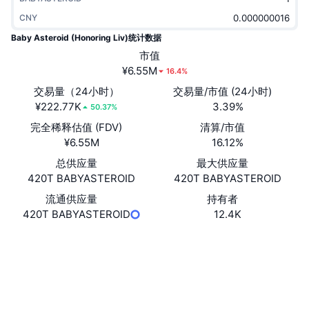
热门
加密货币 ETF
CNY
学习
CMC 模型上下文协议
Baby Asteroid (Honoring Liv)统计数据
新版
比特币 ETF
市值
x402
新闻
¥6.55M
16.4%
加密
以太币 ETF
币安学院
交易量（24小时）
交易量/市值 (24小时)
¥222.77K
3.39%
50.37%
政治
技术分析
研究报告
完全稀释估值 (FDV)
清算/市值
¥6.55M
16.12%
体育运动
RSI
视频
总供应量
最大供应量
金融
420T BABYASTEROID
420T BABYASTEROID
MACD
词汇表
流通供应量
持有者
技术
420T BABYASTEROID
12.4K
衍生品
活动
网站
Website
NFT
社交媒体
总览
空投
合约
0xFEcb...fA6666
NFT 总体统计数据
3.6
评级 (CertiK)
清算
钻石奖励
Audits