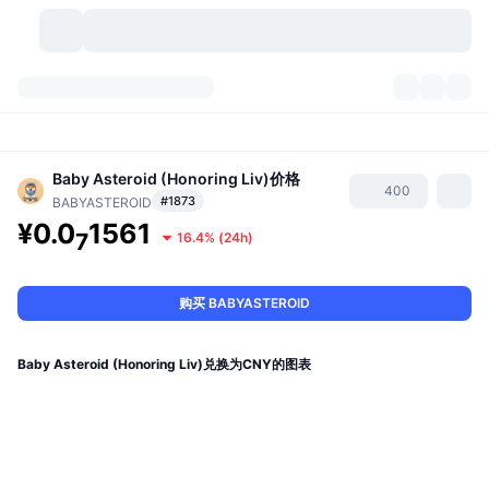
加密货币
仪表盘
加密货币
DexScan
Baby Asteroid (Honoring Liv)
价格
市场
排名
400
#1873
BABYASTEROID
¥0.0
1561
信号
交易所
分类
New
市场概况
7
16.4%
(
24h
)
热门
社区
历史记录
现货市场
中心化交易所
购买 BABYASTEROID
新
动态
API
代币解锁
加密货币数量
现货
Baby Asteroid (Honoring Liv)兑换为CNY的图表
涨幅榜
话题
收益
产品
比特币金库
衍生品
API
模因 (Memes) 探索工具
直播活动
真实世界资产
币安币金库
产品
加密货币 API
去中心化交易所