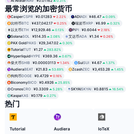
AI Avatar
AIAV
¥0.01162
0.31%
最常浏览的加密货币
Casper
CSPR
¥0.01283
ADI
ADI
¥46.47
2.22%
0.09%
比特币
BTC
¥437,042.17
瑞波币
XRP
¥6.99
0.25%
0.32%
以太币
ETH
¥12,929.46
Pi
PI
¥0.6044
0.13%
2.18%
Solana
SOL
¥514.35
艾达币
ADA
¥1.34
2.08%
0.26%
PAX Gold
PAXG
¥29,347.02
0.30%
Tutorial
TUT
¥1.27
283.82%
Hyperliquid
HYPE
¥369.36
0.67%
柴犬币
SHIB
¥0.00003113
Sui
SUI
¥4.67
1.34%
1.37%
Audiera
BEAT
¥21.83
Zcash
ZEC
¥3,453.28
53.69%
1.45%
狗狗币
DOGE
¥0.4729
0.16%
Biconomy
BICO
¥0.4926
25.85%
Cronos
CRO
¥0.3309
SKYAI
SKYAI
¥0.8815
5.28%
16.54%
Kaspa
KAS
¥0.179
0.27%
热门
Tutorial
Audiera
IoTeX