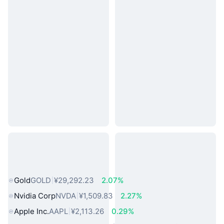
热门真实世界资产
Gold
GOLD
¥29,292.23
2.07%
Nvidia Corp
NVDA
¥1,509.83
2.27%
Apple Inc.
AAPL
¥2,113.26
0.29%